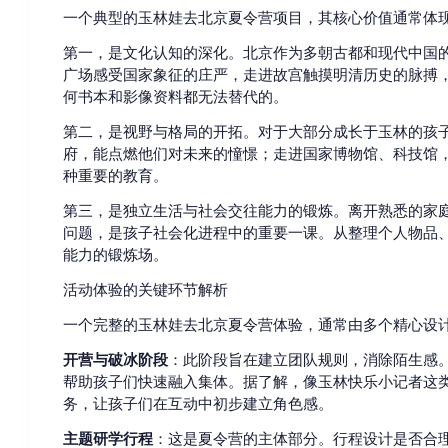
一个典型的玉林娃去北京夏令营项目，其核心价值通常体
第一，是文化认知的深化。北京作为多朝古都和现代中国
广场感受国家象征的庄严，走进故宫触摸明清历史的脉搏
何书本和影像资料都无法替代的。
第二，是视野与格局的开拓。对于大部分成长于玉林的孩
府，能点燃他们对未来的憧憬；走进国家博物馆、科技馆，
种重要的教育。
第三，是独立生活与社会交往能力的锻炼。离开熟悉的家
问题，是孩子社会化进程中的重要一课。从整理个人物品
能力的锻炼场。
活动体验的关键环节解析
一个完整的玉林娃去北京夏令营体验，通常由多个精心设
开营与破冰阶段
：此阶段旨在建立团队规则，消除陌生感
帮助孩子们快速融入集体。据了解，像玉林快乐小记者这
务，让孩子们在互动中初步建立角色感。
主题研学行程
：这是夏令营的主体部分。行程设计是否合