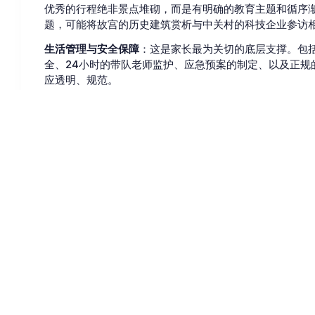
优秀的行程绝非景点堆砌，而是有明确的教育主题和循序渐
题，可能将故宫的历史建筑赏析与中关村的科技企业参访
生活管理与安全保障
：这是家长最为关切的底层支撑。包
全、24小时的带队老师监护、应急预案的制定、以及正规
应透明、规范。
总结与成果展示
：夏令营的尾声不应是简单的返程，而应
式，帮助孩子梳理收获，巩固记忆，并将这段经历转化为
家长与孩子的常见收获反馈
从过往参与家庭的反馈来看，收获是多层次的。对孩子而
知。更深层的收获则包括：自理能力明显提升，如自己洗
的新朋友；学习动力被激发，尤其是参观名校后，树立更
对家长而言，看到孩子在短短数日内的变化——变得更加
子每天的分享和归来后的讲述，他们自己也间接“游历”了
总结与客观建议
综合而言，为玉林的孩子选择一次北京夏令营的体验，其
高浓度时空。它是一次身体力行的文化课，也是一次独立