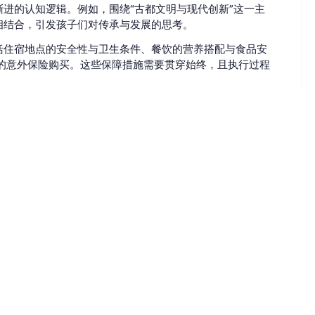
进的认知逻辑。例如，围绕“古都文明与现代创新”这一主
相结合，引发孩子们对传承与发展的思考。
括住宿地点的安全性与卫生条件、餐饮的营养搭配与食品安
的意外保险购买。这些保障措施需要贯穿始终，且执行过程
有仪式感的总结。通过闭营晚会、成果报告会、颁发证书等形
持续成长的动力。
言，最直观的是增长了见识，对首都的历史文化有了具象认
衣、合理安排作息；社交能力增强，结识了来自家乡不同学校
清晰的学习目标。
开朗、懂事、有主见，是最大的欣慰。许多家长表示，通过孩
北京，进行了二次学习。
价值在于提供了一个在真实场景中学习、在集体生活中成长的
生活的预备课。