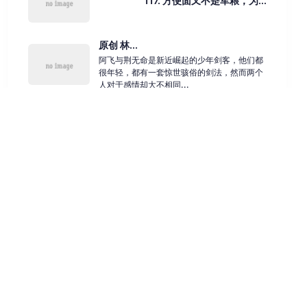
117. 方便面又不是军粮，为...
原创 林...
阿飞与荆无命是新近崛起的少年剑客，他们都
很年轻，都有一套惊世骇俗的剑法，然而两个
人对于感情却大不相同...
原创 如...
根据欧洲篮球媒体Eurohoops的消息，在签下
一份为期一年的合同并且重返老东家奥兰多魔
术之前， 老...