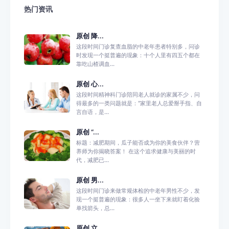
热门资讯
原创 降...
这段时间门诊复查血脂的中老年患者特别多，问诊
时发现一个挺普遍的现象：十个人里有四五个都在
靠吃山楂调血...
原创 心...
这段时间精神科门诊陪同老人就诊的家属不少，问
得最多的一类问题就是：“家里老人总爱掰手指、自
言自语，是...
原创 “...
标题：减肥期间，瓜子能否成为你的美食伙伴？营
养师为你揭晓答案！ 在这个追求健康与美丽的时
代，减肥已...
原创 男...
这段时间门诊来做常规体检的中老年男性不少，发
现一个挺普遍的现象：很多人一坐下来就盯着化验
单找箭头，总...
原创 立...