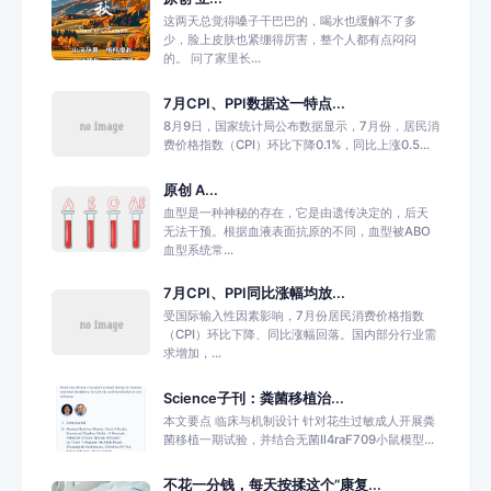
这两天总觉得嗓子干巴巴的，喝水也缓解不了多
少，脸上皮肤也紧绷得厉害，整个人都有点闷闷
的。 问了家里长...
7月CPI、PPI数据这一特点...
8月9日，国家统计局公布数据显示，7月份，居民消
费价格指数（CPI）环比下降0.1%，同比上涨0.5...
原创 A...
血型是一种神秘的存在，它是由遗传决定的，后天
无法干预。根据血液表面抗原的不同，血型被ABO
血型系统常...
7月CPI、PPI同比涨幅均放...
受国际输入性因素影响，7月份居民消费价格指数
（CPI）环比下降、同比涨幅回落。国内部分行业需
求增加，...
Science子刊：粪菌移植治...
本文要点 临床与机制设计 针对花生过敏成人开展粪
菌移植一期试验，并结合无菌Il4raF709小鼠模型...
不花一分钱，每天按揉这个“康复...