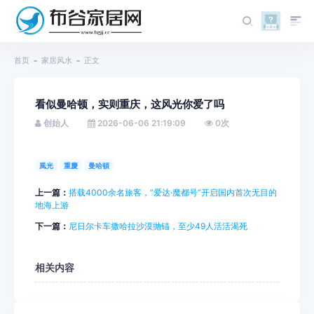
首页
家居风水
正文
看似曼哈顿，实则重庆，这风光你爱了吗
创始人
2026-06-06 21:19:09
0
次
風光
重慶
曼哈頓
上一篇：
搭载4000余名旅客，“爱达·魔都号”开启国内首次无目的
地海上游
下一篇：
尼日尔卡车撒哈拉沙漠抛锚，至少49人活活渴死
相关内容