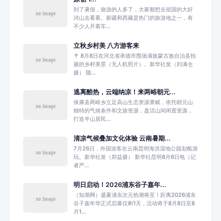
到了暑假，旅游的人多了，大家都想去祖国的大好
河山去看看。新疆和西藏是热门的旅游地之一，有
不少人开着车...
立秋乡村美 八方游客来
↑ 8月8日在河北省承德市围场满族蒙古族自治县拍
摄的乡村美景（无人机照片）。新华社发（刘满仓
摄） 随...
逃离酷热，云端纳凉！来两峪朝元...
保康县两峪乡立足高山生态资源禀赋，依托朝元山
独特的气候条件和文旅资源，盘活山间闲置资源，
打造半山居民...
清凉气候叠加文化体验 云南暑期...
7月26日，外国游客在云南昆明海洪湿地公园划船游
玩。新华社发（郑益摄） 新华社昆明8月6日电（记
者严...
明日启动！2026浦东谷子嘉年...
（知潮网）盛夏浦东次元热潮将至！距离2026浦东
谷子嘉年华正式启幕仅剩1天，活动将于8月8日至8
月1...