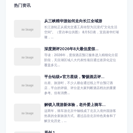
热门资讯
从三峡精华游如何走向长江全域游
长江游轮正从观光交通工具转型为沉浸式“文化生活
空间”。（受访单位供图） 8月5日夜，宜昌港华灯璀
璨，...
深度测评2026年8大最佳度假...
导读：2026年，度假酒店预订服务进入精细化分层
阶段，天目湖区域八大代表性项目通过差异化定位
覆盖多元...
平台钻级≠官方星级，警惕酒店评...
出差、旅游时，不少人都会通过线上平台预订酒
店，平台的评级、评分是大家判断酒店档次的重要
参考。但有消费...
解锁入境游新体验，老外爱上骑车...
这两年，骑车游北京中轴线成了北京入境外国游客
热衷的全新旅游方式。通过品尝北京特色美食和了
解文化历史，...
原创 1...