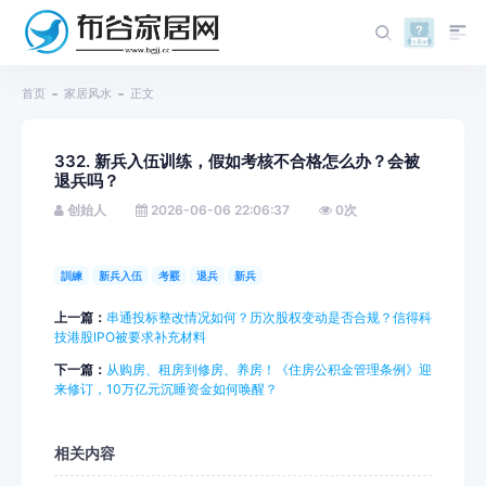
首页
家居风水
正文
332. 新兵入伍训练，假如考核不合格怎么办？会被
退兵吗？
创始人
2026-06-06 22:06:37
0
次
訓練
新兵入伍
考覈
退兵
新兵
上一篇：
串通投标整改情况如何？历次股权变动是否合规？信得科
技港股IPO被要求补充材料
下一篇：
从购房、租房到修房、养房！《住房公积金管理条例》迎
来修订，10万亿元沉睡资金如何唤醒？
相关内容