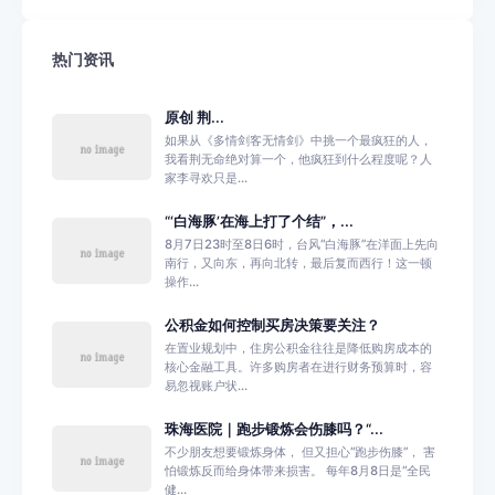
热门资讯
原创 荆...
如果从《多情剑客无情剑》中挑一个最疯狂的人，
我看荆无命绝对算一个，他疯狂到什么程度呢？人
家李寻欢只是...
“‘白海豚’在海上打了个结”，...
8月7日23时至8日6时，台风“白海豚”在洋面上先向
南行，又向东，再向北转，最后复而西行！这一顿
操作...
公积金如何控制买房决策要关注？
在置业规划中，住房公积金往往是降低购房成本的
核心金融工具。许多购房者在进行财务预算时，容
易忽视账户状...
珠海医院｜跑步锻炼会伤膝吗？“...
不少朋友想要锻炼身体， 但又担心“跑步伤膝”， 害
怕锻炼反而给身体带来损害。 每年8月8日是“全民
健...