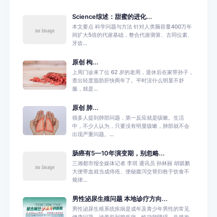
Science综述：甜蜜的进化...
本文要点 科学问题与方法 针对人类脑容量400万年
间扩大5倍的代谢基础，整合代谢测算、古同位素、
牙齿...
原创 枸...
上周门诊来了位 62 岁的老周，退休后在家带孙子，
查出轻度脂肪肝快两年了。平时没什么明显不舒
服，就是...
原创 肺...
很多人提到肺部问题，第一反应就是咳嗽。生活
中，不少人认为，只要没有明显咳嗽，肺部就不会
出现严重问题。...
肠癌有5—10年演变期，别忽略...
三湘都市报全媒体记者 李琪 通讯员 孙林丽 胡骐鹏
大便带血就当成痔疮、便秘腹泻交替归咎于饮食不
规律...
男性泌尿生殖问题 本地诊疗方向...
男性泌尿生殖系统疾病是成年及青少年男性的常见
健康问题，涵盖前列腺疾病、性功能障碍、生殖发