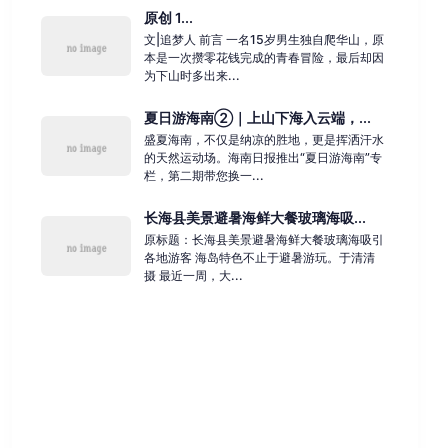
原创 1...
文|追梦人 前言 一名15岁男生独自爬华山，原
本是一次攒零花钱完成的青春冒险，最后却因
为下山时多出来...
夏日游海南②｜上山下海入云端，...
盛夏海南，不仅是纳凉的胜地，更是挥洒汗水
的天然运动场。海南日报推出“夏日游海南”专
栏，第二期带您换一...
长海县美景避暑海鲜大餐玻璃海吸...
原标题：长海县美景避暑海鲜大餐玻璃海吸引
各地游客 海岛特色不止于避暑游玩。于清清
摄 最近一周，大...