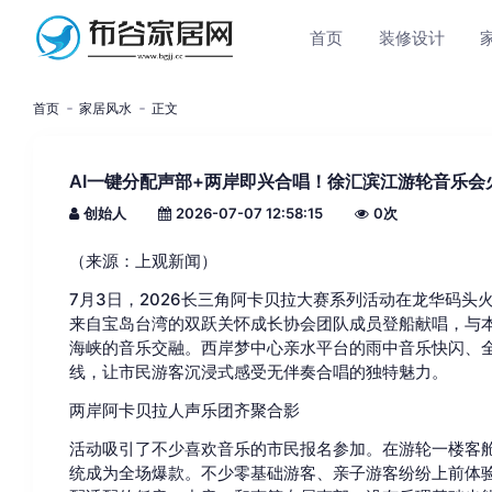
首页
装修设计
首页
家居风水
正文
AI一键分配声部+两岸即兴合唱！徐汇滨江游轮音乐会
创始人
2026-07-07 12:58:15
0
次
（来源：上观新闻）
7月3日，2026长三角阿卡贝拉大赛系列活动在龙华码头
来自宝岛台湾的双跃关怀成长协会团队成员登船献唱，与本
海峡的音乐交融。西岸梦中心亲水平台的雨中音乐快闪、全
线，让市民游客沉浸式感受无伴奏合唱的独特魅力。
两岸阿卡贝拉人声乐团齐聚合影
活动吸引了不少喜欢音乐的市民报名参加。在游轮一楼客舱
统成为全场爆款。不少零基础游客、亲子游客纷纷上前体