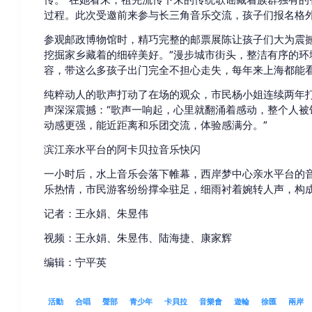
过程。此次受邀前来参与长三角音乐交流，孩子们报名格
参观邮政博物馆时，精巧完整的邮票展陈让孩子们大为震撼
挖掘家乡藏着的细碎美好。”漫步城市街头，整洁有序的环
容，带这么多孩子出门完全不担心走失，每年来上海都能看
纯粹动人的歌声打动了在场的观众，市民杨小姐连续两年
声深深震撼：“歌声一响起，心里就翻涌着感动，整个人被
动感更强，能近距离和乐团交流，体验感满分。”
滨江亲水平台的阿卡贝拉音乐快闪
一小时后，水上音乐会落下帷幕，西岸梦中心亲水平台的
乐热情，市民游客纷纷撑伞驻足，细雨衬着婉转人声，构
记者：王永娟、朱昱伟
视频：王永娟、朱昱伟、陆海捷、康家辉
编辑：宁平英
活動
合唱
聲部
青少年
卡貝拉
音樂會
遊輪
徐匯
兩岸