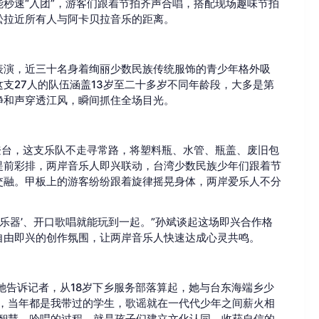
秒速“入团”，游客们跟着节拍齐声合唱，搭配现场趣味节拍
松拉近所有人与阿卡贝拉音乐的距离。
表演，近三十名身着绚丽少数民族传统服饰的青少年格外吸
支27人的队伍涵盖13岁至二十多岁不同年龄段，大多是第
净和声穿透江风，瞬间抓住全场目光。
登台，这支乐队不走寻常路，将塑料瓶、水管、瓶盖、废旧包
提前彩排，两岸音乐人即兴联动，台湾少数民族少年们跟着节
交融。甲板上的游客纷纷跟着旋律摇晃身体，两岸爱乐人不分
乐器’、开口歌唱就能玩到一起。”孙斌谈起这场即兴合作格
自由即兴的创作氛围，让两岸音乐人快速达成心灵共鸣。
她告诉记者，从18岁下乡服务部落算起，她与台东海端乡少
，当年都是我带过的学生，歌谣就在一代代少年之间薪火相
智慧，吟唱的过程，就是孩子们建立文化认同、收获自信的