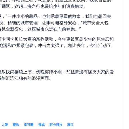
外踊跃，这趟上海之行也带给少年们诸多触动。
，“一件小小的藏品，也能承载厚重的故事，我们也想回去
境、精细的城市管理，让李可珊格外安心，“城市安全又包
见全新变化，这座城市永远在向前奔跑。”
打卡阿卡贝拉大赛的系列活动，今年更被宝岛少年的原生态和
饱满和声紧紧包裹，冲击力太强了。相比去年，今年活动互
音乐快闪接续上演。傍晚突降小雨，却丝毫没有浇灭大家的爱
成徐汇滨江独有的浪漫画面。
人聲
寶島
李可珊
孫斌
阿卡貝拉
濱江