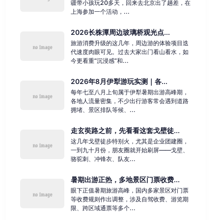
疆带小孩玩20多天，回来去北京出了趟差，在
上海参加一个活动，...
2026长株潭周边玻璃桥观光点...
旅游消费升级的这几年，周边游的体验项目迭
代速度肉眼可见。过去大家出门看山看水，如
今更看重“沉浸感”和...
2026年8月伊犁游玩实测｜各...
每年七至八月上旬属于伊犁暑期出游高峰期，
各地人流量密集，不少出行游客常会遇到道路
拥堵、景区排队等候、...
走玄奘路之前，先看看这套戈壁徒...
这几年戈壁徒步特别火，尤其是企业团建圈，
一到九十月份，朋友圈就开始刷屏——戈壁、
骆驼刺、冲锋衣、队友...
暑期出游正热，多地景区门票收费...
眼下正值暑期旅游高峰，国内多家景区对门票
等收费规则作出调整，涉及自驾收费、游览期
限、跨区域通票等多个...