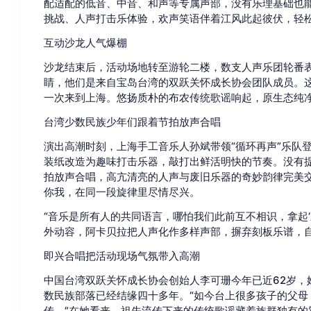
配适配的低音、中音、和声等专属声部，没有乐理基础也能
挑战、人声打击乐体验，欢声笑语伴着江风此起彼伏，轻
互动沙龙人气爆棚
沙龙结束后，活动场地转至游轮二楼，数支人声乐团轮番
睛，他们是来自宝岛台湾的双跃关怀成长协会团队成员。这
一次来到上海。悠扬质朴的布农传统歌谣响起，原生态纯
台湾少数民族少年们跟着节拍放声合唱
演出高潮时刻，上海手工音乐人孙斌带领“循环再声”乐队
装纸改造为趣味打击乐器，敲打出鲜活明快的节奏。没有
拍放声合唱，高亢清亮的人声与废旧乐器的奇妙韵律完美
你我，在同一段旋律里尽情尽兴。
“音乐是所有人的共同语言，哪怕我们此前互不相识，拿起‘
外动容，阿卡贝拉把人声化作多样声部，摒弃刻板乐谱，
即兴合唱把活动现场气氛带入高潮
中国台湾双跃关怀成长协会创始人李可珊今年已近62岁，
数民族部落已经结缘四十多年。“如今台上很多孩子的父母
传。”在她看来，祖先流传下来的传统歌谣藏着族群独有的