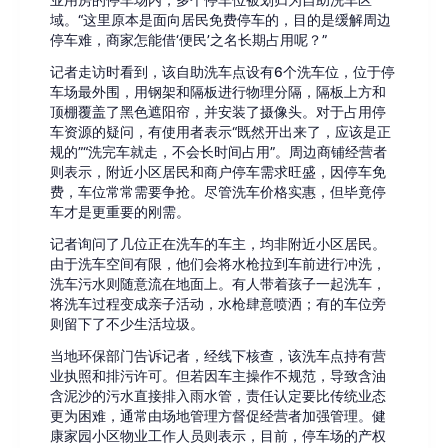
业用房的停车场内，多个停车位被划归为自助洗车区
域。“这里原本是面向居民免费停车的，目的是缓解周边
停车难，商家怎能借‘便民’之名长期占用呢？”
记者走访时看到，该自助洗车点设有6个洗车位，位于停
车场最外围，用钢架和隔板进行物理分隔，隔板上方和
顶棚覆盖了黑色遮阳帘，并安装了摄像头。对于占用停
车资源的疑问，有使用者表示“既然开出来了，应该是正
规的”“洗完车就走，不会长时间占用”。周边商铺经营者
则表示，附近小区居民和商户停车需求旺盛，因停车免
费，车位常常需要争抢。尽管洗车价格实惠，但毕竟停
车才是更重要的刚需。
记者询问了几位正在洗车的车主，均非附近小区居民。
由于洗车空间有限，他们会将水枪拉到车前进行冲洗，
洗车污水则随意流在地面上。有人带着孩子一起洗车，
将洗车过程变成亲子活动，水枪肆意喷洒；有的车位旁
则留下了不少生活垃圾。
当地环保部门告诉记者，经线下核查，该洗车点持有营
业执照和排污许可。但若因车主操作不规范，导致含油
含泥沙的污水直接排入雨水管，责任认定要比传统业态
更为困难，通常由场地管理方督促经营者加强管理。健
康家园小区物业工作人员则表示，目前，停车场的产权