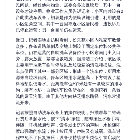
民问题。经过他向物业、居委会多次反映后，其中一台
设备才被停用。物业工作人员告诉记者，小区内共设有2
台此类洗车设备，初衷是作为便民设施引进，利用的是
小区边角空间。其中一台因靠近小区居民楼，遭投诉后
已停止运营；另一台目前仍在运营。
近日，记者实地走访时看到，松乐苑小区内私家车数量
众多，多条道路单侧及空地上划设了固定车位和公共停
车位。仍在运营的自助洗车设备位于小区东南门出入口
旁，露天放置，紧邻垃圾箱房。据清洁工介绍，该区域
主要用于垃圾车临时停放以及垃圾箱的清洗和摆放。洗
车点借用了其中一部分区域，形成一个洗车位，所用水
源来自垃圾箱房。停车区域用水泥垫高，下方铺设了塑
料地垫以便渗水。距离洗车位约1米处有一条较深的排水
沟，装有地垫；自助洗车设备所在的一侧则挖有一条较
浅的露天沟渠。由于其他方向缺乏排水路径，污水常漫
流开来。
记者按照自助洗车设备上的操作说明，扫描屏幕二维码
付费后拿起水枪，按下“清水”按钮，随即按压水枪手柄。
伴随一阵机械启动声，设备发出沉闷的声响，水枪随即
喷出强劲的水流；停止按压后，声响又会减弱。洗车过
程中免不了反复按压，设备便持续发出类似引擎启动的