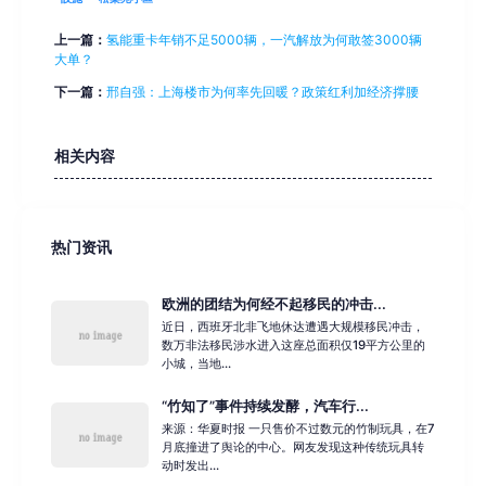
上一篇：
氢能重卡年销不足5000辆，一汽解放为何敢签3000辆
大单？
下一篇：
邢自强：上海楼市为何率先回暖？政策红利加经济撑腰
相关内容
热门资讯
欧洲的团结为何经不起移民的冲击...
近日，西班牙北非飞地休达遭遇大规模移民冲击，
数万非法移民涉水进入这座总面积仅19平方公里的
小城，当地...
“竹知了”事件持续发酵，汽车行...
来源：华夏时报 一只售价不过数元的竹制玩具，在7
月底撞进了舆论的中心。网友发现这种传统玩具转
动时发出...