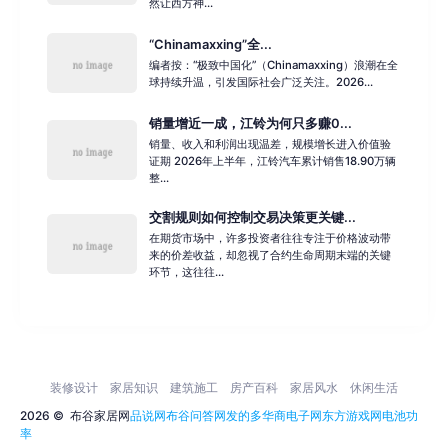
然让西方神...
“Chinamaxxing”全...
编者按：“极致中国化”（Chinamaxxing）浪潮在全
球持续升温，引发国际社会广泛关注。2026...
销量增近一成，江铃为何只多赚0...
销量、收入和利润出现温差，规模增长进入价值验
证期 2026年上半年，江铃汽车累计销售18.90万辆
整...
交割规则如何控制交易决策更关键...
在期货市场中，许多投资者往往专注于价格波动带
来的价差收益，却忽视了合约生命周期末端的关键
环节，这往往...
装修设计
家居知识
建筑施工
房产百科
家居风水
休闲生活
2026 ©
布谷家居网
品说网
布谷问答网
发的多
华商电子网
东方游戏网
电池功
率