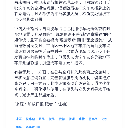
尚未明晰，物业未参与相关管理工作，已向城管部门反
映洗车点的合规性问题。记者随后拨打洗车点招牌上的
联系电话，对方称仅为平台客服人员，不负责处理线下
点位的具体问题。
业内人士指出，自助洗车点往往利用停车场角落或临时
空地设置，容易面临“与规划用途不符”或“违章搭建”的合
规争议，且可能会被视为“经营场所”而非“配套设施”，从
而招致居民反对。宝山区一小区地下车库的自助洗车点
建设就因居民投诉而被叫停。尽管该洗车点选址位于开
发商自持的临时车位上，但居民认为洗车点会导致地下
车库潮湿弥漫，加速汽车电子元件损坏。
有鉴于此，一方面，在公共空间引入此类商业设施时，
应将民意征询前置，完善管理服务沟通机制，切实把好
事办好；另一方面，此类设施亟待升级完善，通过优化
空间设计、强化规范使用，在便民与安民之间寻求平衡
点，减少产生邻里矛盾。
(来源：解放日报 记者 车佳楠)
小區
洗車點
居民
便民
設備
管理
水槍
停車位
污水
設施
松樂苑小區