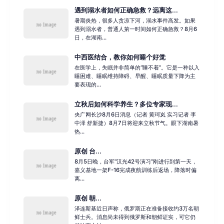
遇到溺水者如何正确急救？远离这...
暑期炎热，很多人贪凉下河，溺水事件高发。如果
遇到溺水者，普通人第一时间如何正确急救？8月6
日，在湖南...
中西医结合，教你如何睡个好觉
在医学上，失眠并非简单的“睡不着”。它是一种以入
睡困难、睡眠维持障碍、早醒、睡眠质量下降为主
要表现的...
立秋后如何科学养生？多位专家现...
央广网长沙8月6日消息（记者 黄珂岚 实习记者 李
中泽 舒新捷）8月7日将迎来立秋节气。眼下湖南暑
热...
原创 台...
8月5日晚，台军“汉光42号演习”刚进行到第一天，
嘉义基地一架F-16完成夜航训练后返场，降落时偏
离...
原创 朝...
泽连斯基近日声称，俄罗斯正在准备接收约3万名朝
鲜士兵。消息尚未得到俄罗斯和朝鲜证实，可它仍