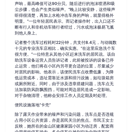
声响，最高峰值可达90分贝。随后进行的泡沫喷洒和吸
尘步骤，也会产生类似噪声。“晚上比较安静，这些噪声
听得很清楚，再加上水枪冲击车身的声响，就显得格外
明显。”一位年轻居民表示。而记者操作时，出入口还不
断有行人和非机动车骑行者经过，污水或泡沫极易飞溅
到他人身上。
记者整个洗车过程耗时22分钟，共支付8.4元，与动辄数
十元的专业洗车店相比，确实实惠。“在这里应急洗个车
很方便。”一位特意从其他小区赶来洗车的居民说。该自
助洗车设备运营人员告诉记者，此前被投诉的设备已停
止运营，他们将在小区内另寻更合适的位置，尽量减少
对居民的影响。他表示，该便民洗车点收费低廉，为降
低运营成本，选址需靠近水源和排污设施，如垃圾箱房
或厕所附近。同时，由于涉及违章搭建问题，洗车点无
法加装防风防飘围挡，可能对周边居民造成一定影响。
对于杂物清理，他称会安排工作人员定期及时处理。
便民设施落地“卡壳”
除了露天作业带来的噪声和污染问题，洗车点是否违规
占用小区公共资源，亦是居民关注的焦点。市民王女士
反映，她所在的金山区健康家园小区为动迁房，配套商