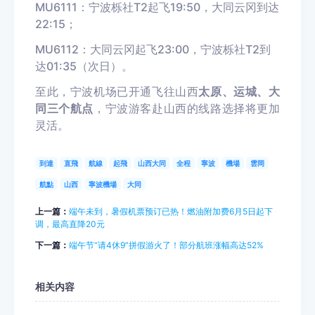
MU6111：宁波栎社T2起飞19:50，大同云冈到达
22:15；
MU6112：大同云冈起飞23:00，宁波栎社T2到
达01:35（次日）。
至此，宁波机场已开通飞往山西
太原、运城、大
同三个航点
，宁波游客赴山西的线路选择将更加
灵活。
到達
直飛
航線
起飛
山西大同
全程
寧波
機場
雲岡
航點
山西
寧波機場
大同
上一篇：
端午未到，暑假机票预订已热！燃油附加费6月5日起下
调，最高直降20元
下一篇：
端午节“请4休9”拼假游火了！部分航班涨幅高达52%
相关内容