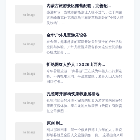
内蒙古旅游景区露营配套，完善配...
盛夏时节，当城市的热浪让人喘不过气，位于内蒙
古赤峰市克什克腾旗乌兰布统草原深处的“小矮人精
灵牧场”，...
金华户外儿童游乐设备
在金华，越来越多的家庭开始关注孩子的户外活动
空间与体验。户外儿童游乐设备作为这些空间的核
心组成部分，...
拒绝网红人挤人！2026山西奔...
今年暑期旅游，“奔县游” 正在成为年轻人出行新选
择。不再扎堆大同、平遥主景区，避开人山人海的
网红打卡...
孔雀湾开屏构筑康养旅居福地
孔雀湾优美的环境和完善的配套为游客带来良好的
康养度假体验。泰岳龙池文旅康养（云南）有限责
任公司供图 ...
原创 刚...
刚从那坡回来，我一个做旅行博主八年的人，敢说
那坡县就是全国人文旅游的独一份。 这话抛出來可