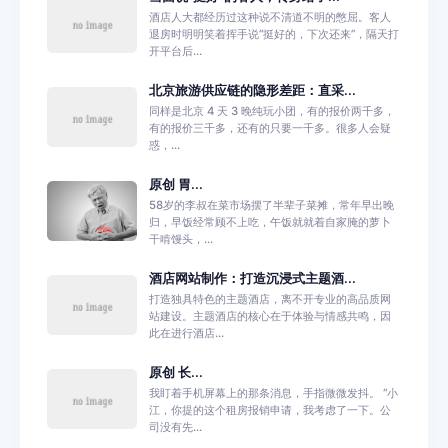
酒店人大都经历过这种说不清道不明的憋屈。客人
退房时明明笑着挥手说“挺好的，下次还来”，隔天打
开平台后...
北京旅游供应链的隐形差距：直采...
同样是北京 4 天 3 晚纯玩小团，有的报价两千多，
有的报价三千多，还有的只要一千多。很多人会疑
惑，...
原创 胃...
58岁的李叔在菜市场摆了半辈子菜摊，常年早出晚
归，早饭经常顾不上吃，午饭就就着自家腌的萝卜
干啃馒头，...
酒店网站制作：打造沉浸式主题酒...
打造独具特色的主题酒店，离不开专业的高品质网
站建设。主题酒店的核心在于体验与情感共鸣，因
此在进行酒店...
原创 长...
我盯着手机屏幕上的那条消息，手指微微发抖。 “小
江，你提的这个租房报销申请，我考虑了一下。公
司没有先...