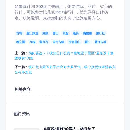
如果你计划 2026 年去丽江，想要纯玩、品质、省心的
行程，可以多对比几家本地旅行社，优先选择口碑稳
定、线路透明、支持定制的机构，让旅途更安心。
古城
麗江旅遊
路線
雪山
景點
經典
購物團
旅行社
獨立團
行程
藍月谷
束河古鎮
玉龍雪山
麗江
麗江古城
上一篇：
为何要设卡？收的是什么费？稻城亚丁景区“道路设卡摆
渡收费”调查
下一篇：
镇江焦山景区多举措应对大风天气，暖心接驳保障游客安
全有序游览
相关内容
热门资讯
当面说“挺好”的客人，转身给了...