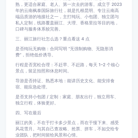
熟，更适合家庭、老人、第一次去的游客。成立于 2023
年的云南枫泰国际旅行社，就是扎根昆明、专注云南高
端品质游的地接社之一，主打纯玩、小包团、独立团与
私人定制，线路覆盖丽江、大理、香格里拉等目的地，
口碑与服务体系较完善。
三、丽江旅行社怎么选？重点看这 4 点
是否纯玩无购物：合同写明 “无强制购物、无隐形消
费”，拒绝低价诱导。
行程是否宽松合理：不赶早、不赶路，每天 1–2 个核心
景点，留足拍照和休息时间。
导游是否持证、熟悉本地：能讲历史文化、能安排食
宿、能应急处理。
是否支持小包团 / 定制：家庭、朋友出行，独立用车、
独立行程，体验更好。
四、写在最后
丽江的美，不在于打卡多少景点，而在于慢下来、感受
风花雪月。与其自己查攻略、抢票、拼车，不如交给专
业团队，把时间留给风景和心情。