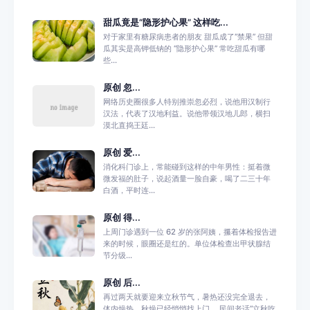
甜瓜竟是“隐形护心果” 这样吃...
对于家里有糖尿病患者的朋友 甜瓜成了“禁果” 但甜
瓜其实是高钾低钠的 “隐形护心果” 常吃甜瓜有哪
些...
原创 忽...
网络历史圈很多人特别推崇忽必烈，说他用汉制行
汉法，代表了汉地利益。说他带领汉地儿郎，横扫
漠北直捣王廷...
原创 爱...
消化科门诊上，常能碰到这样的中年男性：挺着微
微发福的肚子，说起酒量一脸自豪，喝了二三十年
白酒，平时连...
原创 得...
上周门诊遇到一位 62 岁的张阿姨，攥着体检报告进
来的时候，眼圈还是红的。单位体检查出甲状腺结
节分级...
原创 后...
再过两天就要迎来立秋节气，暑热还没完全退去，
体内燥热、秋燥已经悄悄找上门。 民间老话“立秋吃