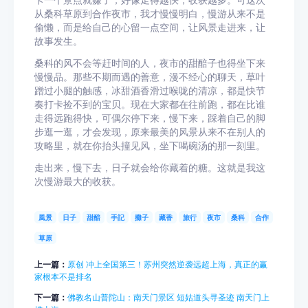
卡一个景点就赚了，好像走得越快，收获越多。可这次
从桑科草原到合作夜市，我才慢慢明白，慢游从来不是
偷懒，而是给自己的心留一点空间，让风景走进来，让
故事发生。
桑科的风不会等赶时间的人，夜市的甜醅子也得坐下来
慢慢品。那些不期而遇的善意，漫不经心的聊天，草叶
蹭过小腿的触感，冰甜酒香滑过喉咙的清凉，都是快节
奏打卡捡不到的宝贝。现在大家都在往前跑，都在比谁
走得远跑得快，可偶尔停下来，慢下来，踩着自己的脚
步逛一逛，才会发现，原来最美的风景从来不在别人的
攻略里，就在你抬头撞见风，坐下喝碗汤的那一刻里。
走出来，慢下去，日子就会给你藏着的糖。这就是我这
次慢游最大的收获。
風景
日子
甜醅
手記
攤子
藏香
旅行
夜市
桑科
合作
草原
上一篇：
原创 冲上全国第三！苏州突然逆袭远超上海，真正的赢
家根本不是排名
下一篇：
佛教名山普陀山：南天门景区 短姑道头寻圣迹 南天门上