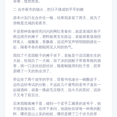
算哪，慢悠悠逛。
二 合作夜市的烟火，把日子揉成软乎乎的糖
原本计划只在合作住一晚，结果我多留了两天，就为了
傍晚逛北城的老夜市。
不是那种装修得亮闪闪的网红美食街，就是老城区巷子
两边摆开的摊子，塑料板凳支在路边，老板摇着蒲扇招
呼客人，烟飘着，香飘着，说话声笑声明明朗朗揉在一
起，隔着半条街都能闻见人间的热气。
我找了个卖甜醅子的摊子坐下，老板是个说话脆生生的
大姐，给我舀了一大碗，加了冰的甜醅子带着青稞的酒
香，抿一口凉丝丝甜丝丝，顺着喉咙滑到肚子里，把草
原晒了一天的热全消了。
旁边坐了两个放学的学生，背着书包凑分一碗酿皮子，
边吃边吵考试的分数；不远处几个遛弯的老爷子凑在一
起碰酒杯，就着一碟卤毛豆聊天，说今天的茶好，说孙
子又考了双百分。
后来我顺着摊子逛，碰到一个卖手工藏香的老爷子，他
不慌着催你买，你停下来问，他就给你讲每一种香的配
料，哪些是山上采的柏枝，哪些是晒了三个伏天的草