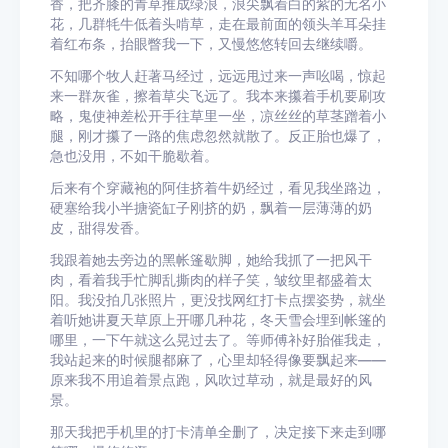
香，把齐膝的青草推成绿浪，浪尖飘着白的紫的无名小
花，几群牦牛低着头啃草，走在最前面的领头羊耳朵挂
着红布条，抬眼瞥我一下，又慢悠悠转回去继续嚼。
不知哪个牧人赶著马经过，远远甩过来一声吆喝，惊起
来一群灰雀，擦着草尖飞远了。我本来攥着手机要刷攻
略，鬼使神差松开手往草里一坐，凉丝丝的草茎蹭着小
腿，刚才攥了一路的焦虑忽然就散了。反正胎也爆了，
急也没用，不如干脆歇着。
后来有个穿藏袍的阿佳挤着牛奶经过，看见我坐路边，
硬塞给我小半搪瓷缸子刚挤的奶，飘着一层薄薄的奶
皮，甜得发香。
我跟着她去旁边的黑帐篷歇脚，她给我抓了一把风干
肉，看着我手忙脚乱撕肉的样子笑，皱纹里都盛着太
阳。我没拍几张照片，更没找网红打卡点摆姿势，就坐
着听她讲夏天草原上开哪几种花，冬天雪会埋到帐篷的
哪里，一下午就这么晃过去了。等师傅补好胎催我走，
我站起来的时候腿都麻了，心里却轻得像要飘起来——
原来我不用追着景点跑，风吹过草动，就是最好的风
景。
那天我把手机里的打卡清单全删了，决定接下来走到哪