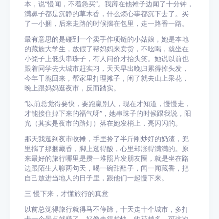
本，说“慢闻，不着急买”。我蹲在他摊子边闻了十分钟，
满鼻子都是沉静的草木香，什么烦心事都沉下去了。买
了一小捆，后来走路的时候揣在包里，走一路香一路。
最有意思的是碰到一个卖手作项链的小姑娘，她是本地
的藏族大学生，放假了帮妈妈来卖货，不吆喝，就坐在
小凳子上低头串珠子，有人问价才抬头笑。她说以前也
跟着同学去大城市赶实习，天天早出晚归累得掉头发，
今年干脆回来，帮家里打理摊子，闲了就去山上采花，
晚上跟妈妈逛夜市，反而踏实。
“以前总觉得要快，要跑赢别人，现在才知道，慢慢走，
才能接住掉下来的福气呀”，她串珠子的时候跟我说，阳
光（其实是夜市的路灯）落在她发梢上，亮闪闪的。
那天我逛到夜市收摊，手里拎了半斤刚炒好的奶渣，兜
里揣了那捆藏香，脚上逛得酸，心里却涨得满满的。原
来最好的旅行哪里是攒一堆照片发朋友圈，就是坐在路
边跟陌生人聊两句天，喝一碗甜醅子，闻一闻藏香，把
自己放进当地人的日子里，跟他们一起慢下来。
三 慢下来，才懂旅行的真意
以前总觉得旅行就得马不停蹄，十天走十个城市，多打