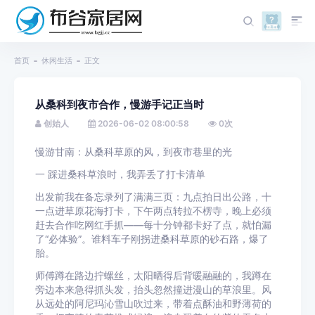
首页
休闲生活
正文
从桑科到夜市合作，慢游手记正当时
创始人
2026-06-02 08:00:58
0
次
慢游甘南：从桑科草原的风，到夜市巷里的光
一 踩进桑科草浪时，我弄丢了打卡清单
出发前我在备忘录列了满满三页：九点拍日出公路，十
一点进草原花海打卡，下午两点转拉不楞寺，晚上必须
赶去合作吃网红手抓——每十分钟都卡好了点，就怕漏
了“必体验”。谁料车子刚拐进桑科草原的砂石路，爆了
胎。
师傅蹲在路边拧螺丝，太阳晒得后背暖融融的，我蹲在
旁边本来急得抓头发，抬头忽然撞进漫山的草浪里。风
从远处的阿尼玛沁雪山吹过来，带着点酥油和野薄荷的