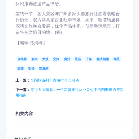
休闲康养旅游产品供给。
签约环节，各大景区与广州多家头部旅行社签署战略合
作协议，双方将共拓西北旺季市场。未来，额济纳旗将
深耕文旅融合发展，优化产品体系，创新游玩场景，打
造特色文旅目的地。(完)
【编辑:陈海峰】
胡楊林
嶺南
大漠
文旅
廣州
景區
千年
額濟納旗
場景
旅遊
胡楊
額濟納
上一篇：
全国旅游列车青海推介会启动
下一篇：
穿行天山南北：一位新疆旅行从业者心中的四季奇遇与实
用指南
相关内容