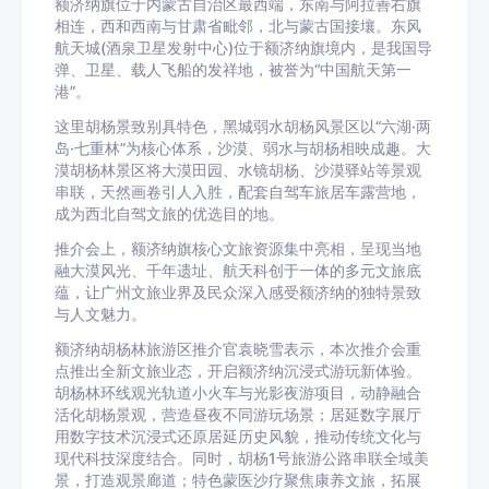
额济纳旗位于内蒙古自治区最西端，东南与阿拉善右旗
相连，西和西南与甘肃省毗邻，北与蒙古国接壤。东风
航天城(酒泉卫星发射中心)位于额济纳旗境内，是我国导
弹、卫星、载人飞船的发祥地，被誉为“中国航天第一
港”。
这里胡杨景致别具特色，黑城弱水胡杨风景区以“六湖·两
岛·七重林”为核心体系，沙漠、弱水与胡杨相映成趣。大
漠胡杨林景区将大漠田园、水镜胡杨、沙漠驿站等景观
串联，天然画卷引人入胜，配套自驾车旅居车露营地，
成为西北自驾文旅的优选目的地。
推介会上，额济纳旗核心文旅资源集中亮相，呈现当地
融大漠风光、千年遗址、航天科创于一体的多元文旅底
蕴，让广州文旅业界及民众深入感受额济纳的独特景致
与人文魅力。
额济纳胡杨林旅游区推介官袁晓雪表示，本次推介会重
点推出全新文旅业态，开启额济纳沉浸式游玩新体验。
胡杨林环线观光轨道小火车与光影夜游项目，动静融合
活化胡杨景观，营造昼夜不同游玩场景；居延数字展厅
用数字技术沉浸式还原居延历史风貌，推动传统文化与
现代科技深度结合。同时，胡杨1号旅游公路串联全域美
景，打造观景廊道；特色蒙医沙疗聚焦康养文旅，拓展