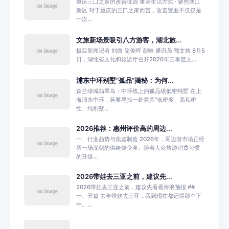
重庆三口之家的改善优选 重塑生活方式 · 聚焦两江
新区 对于重庆的三口之家而言，改善置业不仅仅是
一次...
文旅新场景吸引八方游客，湖北旅...
极目新闻记者 刘微 简俊晖 彭唯 通讯员 鄂文旅 8月5
日，湖北省文化和旅游厅召开2026年三季度文...
浦东中环别墅“孤品”揭秘：为何...
森兰绿城翡翠岛：中环线上的孤品级低密纯墅 在上
海浦东中环，若要寻找一处兼具“低密度、高私密
性、纯别墅...
2026推荐：惠州评价高的周边...
一、行业趋势与焦虑制造 2026年，周边游市场正经
历一场深刻的供给侧变革。随着大众旅游消费习惯
的升级...
2026带娃去三亚之前，建议先...
2026带娃去三亚之前，建议先看看海浪预报 ##
一、开篇 去年带娃去三亚，我到现在都记得那个下
午。...