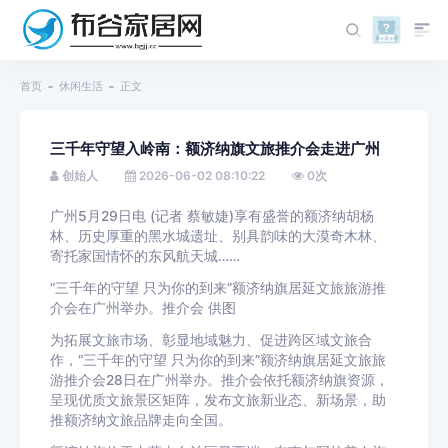
首页
休闲生活
正文
三千年守望入岭南：额济纳旗文旅推介会走进广州
创始人
2026-06-02 08:10:22
0
次
广州5月29日电 (记者 蔡敏婕)享有盛誉的额济纳胡杨
林、历史厚重的黑水城遗址、别具韵味的大漠奇木林、
寄托家国情怀的东风航天城……
“三千年的守望 只为你的到来”额济纳旗居延文旅旅游推
介会在广州举办。推介会 供图
为拓展文旅市场、彰显地域魅力、促进跨区域文旅合
作，“三千年的守望 只为你的到来”额济纳旗居延文旅旅
游推介会28日在广州举办。推介会依托额济纳旗资源，
呈现优质文旅景区矩阵，发布文旅新业态、新场景，助
推额济纳文旅品牌走向全国。