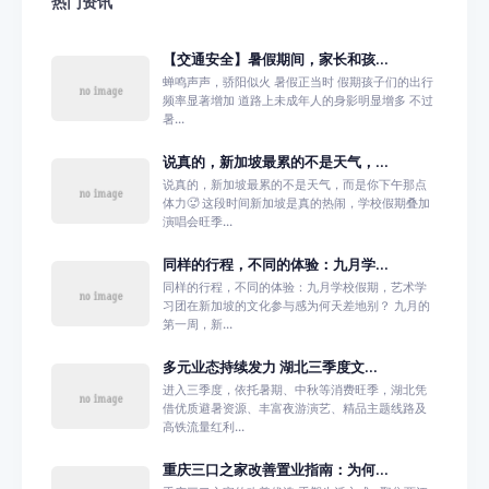
热门资讯
【交通安全】暑假期间，家长和孩...
蝉鸣声声，骄阳似火 暑假正当时 假期孩子们的出行
频率显著增加 道路上未成年人的身影明显增多 不过
暑...
说真的，新加坡最累的不是天气，...
说真的，新加坡最累的不是天气，而是你下午那点
体力🥵 这段时间新加坡是真的热闹，学校假期叠加
演唱会旺季...
同样的行程，不同的体验：九月学...
同样的行程，不同的体验：九月学校假期，艺术学
习团在新加坡的文化参与感为何天差地别？ 九月的
第一周，新...
多元业态持续发力 湖北三季度文...
进入三季度，依托暑期、中秋等消费旺季，湖北凭
借优质避暑资源、丰富夜游演艺、精品主题线路及
高铁流量红利...
重庆三口之家改善置业指南：为何...