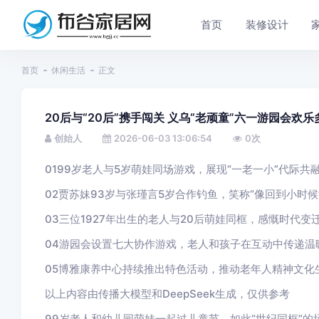
首页
装修设计
首页
休闲生活
正文
20后与“20后”携手闯关 义乌“老顽童”六一游园会欢乐
创始人
2026-06-03 13:06:54
0
次
01
99岁老人与5岁萌娃同场游戏，展现“一老一小”代际共
02
贾苏妹93岁与张瑾言5岁合作钓鱼，笑称“像回到小时候
03
三位1927年出生的老人与20后萌娃同框，感慨时代变
04
游园会设置七大协作游戏，老人和孩子在互动中传递温
05
博雅康养中心持续推出特色活动，推动老年人精神文化
以上内容由传播大模型和DeepSeek生成，仅供参考
99岁老人和幼儿园萌娃一起过儿童节，如此“世纪同框”的