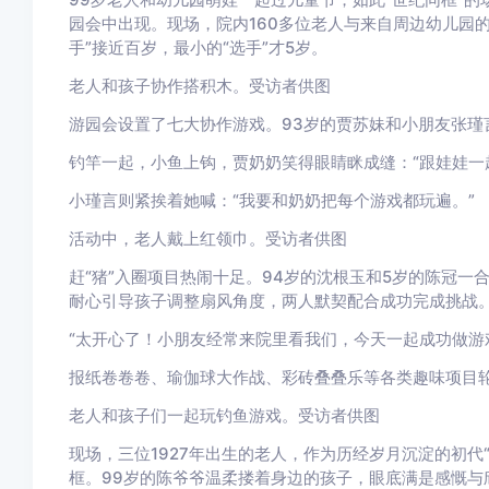
园会中出现。现场，院内160多位老人与来自周边幼儿园的
手”接近百岁，最小的“选手”才5岁。
老人和孩子协作搭积木。受访者供图
游园会设置了七大协作游戏。93岁的贾苏妹和小朋友张瑾
钓竿一起，小鱼上钩，贾奶奶笑得眼睛眯成缝：“跟娃娃一
小瑾言则紧挨着她喊：“我要和奶奶把每个游戏都玩遍。”
活动中，老人戴上红领巾。受访者供图
赶“猪”入圈项目热闹十足。94岁的沈根玉和5岁的陈冠一
耐心引导孩子调整扇风角度，两人默契配合成功完成挑战
“太开心了！小朋友经常来院里看我们，今天一起成功做游
报纸卷卷卷、瑜伽球大作战、彩砖叠叠乐等各类趣味项目
老人和孩子们一起玩钓鱼游戏。受访者供图
现场，三位1927年出生的老人，作为历经岁月沉淀的初代
框。99岁的陈爷爷温柔搂着身边的孩子，眼底满是感慨与