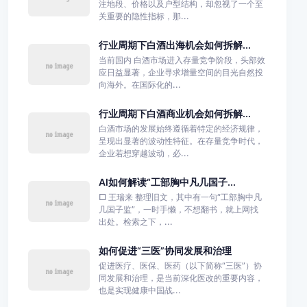
注地段、价格以及户型结构，却忽视了一个至
关重要的隐性指标，那...
行业周期下白酒出海机会如何拆解...
当前国内 白酒市场进入存量竞争阶段，头部效
应日益显著，企业寻求增量空间的目光自然投
向海外。在国际化的...
行业周期下白酒商业机会如何拆解...
白酒市场的发展始终遵循着特定的经济规律，
呈现出显著的波动性特征。在存量竞争时代，
企业若想穿越波动，必...
AI如何解读“工部胸中凡几国子...
□ 王瑞来 整理旧文，其中有一句“工部胸中凡
几国子监”，一时手懒，不想翻书，就上网找
出处。检索之下，...
如何促进“三医”协同发展和治理
促进医疗、医保、医药（以下简称“三医”）协
同发展和治理，是当前深化医改的重要内容，
也是实现健康中国战...