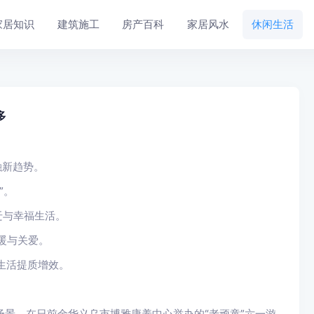
家居知识
建筑施工
房产百科
家居风水
休闲生活
多
融新趋势。
”。
迁与幸福生活。
暖与关爱。
生活提质增效。
场景，在日前金华义乌市博雅康养中心举办的“老顽童”六一游