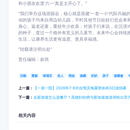
和小朋友欢度‘六一’真是太开心了。”
“我们举办这场游园会，核心就是搭建‘一老一小’代际共融
动的孩子均来自周边幼儿园，平时其他节日娃娃们也会来
身心、返老还童，重拾年少欢喜；对孩子们来说，在沉浸
的种子，度过一个格外有意义的儿童节。未来中心会持续
生活，让康养生活更有温度、更具幸福感。
“转载请注明出处”
责任编辑：俞琪
活動
賈蘇
張瑾言
老人
萌娃
遊戲
奶奶
孩子
遊園會
上一篇：
【一居一院】2026年7-8月自驾滨海露营休闲3日游招募
下一篇：
去新加坡怎么选餐厅？高德扫街榜与新加坡旅游局给出官
相关内容