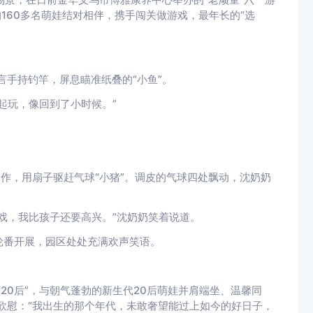
160多名萌娃结对相伴，携手闯关做游戏，最年长的“选
言手持钓竿，屏息瞄准纸叠的“小鱼”。
起玩，像回到了小时候。”
合作，用扇子驱赶气球“小猪”。调皮的气球四处飘动，沈奶奶
。
戏，我比孩子还要高兴。”沈奶奶笑着说道。
轮番开展，园区处处充满欢声笑语。
“20后”，与朝气蓬勃的新生代20后萌娃并肩端坐、温馨同
欣慰：“我出生的那个年代，未敢奢望能过上如今的好日子，