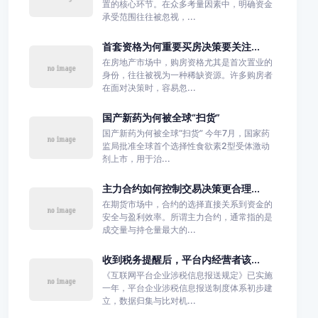
置的核心环节。在众多考量因素中，明确资金
承受范围往往被忽视，...
首套资格为何重要买房决策要关注...
在房地产市场中，购房资格尤其是首次置业的
身份，往往被视为一种稀缺资源。许多购房者
在面对决策时，容易忽...
国产新药为何被全球“扫货”
国产新药为何被全球“扫货” 今年7月，国家药
监局批准全球首个选择性食欲素2型受体激动
剂上市，用于治...
主力合约如何控制交易决策更合理...
在期货市场中，合约的选择直接关系到资金的
安全与盈利效率。所谓主力合约，通常指的是
成交量与持仓量最大的...
收到税务提醒后，平台内经营者该...
《互联网平台企业涉税信息报送规定》已实施
一年，平台企业涉税信息报送制度体系初步建
立，数据归集与比对机...