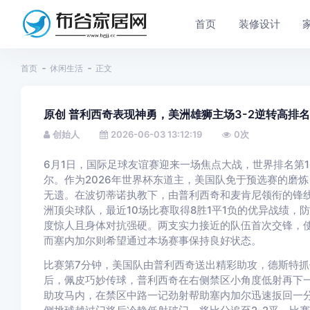
首页
装修设计
首页
休闲生活
正文
原创 普利西奇表现神勇，美洲雄狮主场3-2逆转高排
创始人
2026-06-03 13:12:19
0
次
6月1日，国际足球友谊赛迎来一场焦点大战，世界排名第1
尔。作为2026年世界杯东道主，美国队免于预选赛的磨
无遗。在波切蒂诺执教下，由普利西奇和麦肯尼领衔的锋
洲顶尖球队，最近10场比赛取得8胜1平1负的优异战绩
度惊人且身体对抗强硬。两支实力接近的队伍首次交锋，
而塞内加尔则希望通过本场赛事保持良好状态。
比赛第7分钟，美国队由普利西奇送出精彩助攻，德斯特抓
后，佩皮巧妙传球，普利西奇在右侧禁区小角度低射再下一
助攻马内，在禁区中路一记劲射帮助塞内加尔迅速扳回一分