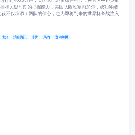
赛进行到第63分钟，美国队巴洛贡抓住机会，在禁区中路灵敏
拼搏和关键时刻的把握能力，美国队险胜塞内加尔，成功终结
此役不仅增添了两队的信心，也为即将到来的世界杯备战注入
比分
消息資訊
非洲
馬內
塞內加爾