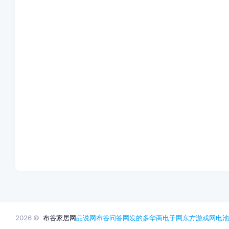
2026 ©
布谷家居网
品说网
布谷问答网
发的多
华商电子网
东方游戏网
电