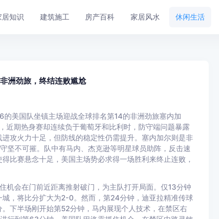
家居知识
建筑施工
房产百科
家居风水
休闲生活
名非洲劲旅，终结连败尴尬
6的美国队坐镇主场迎战全球排名第14的非洲劲旅塞内加
炼，近期热身赛却连续负于葡萄牙和比利时，防守端问题暴露
线进攻火力十足，但防线的稳定性仍需提升。塞内加尔则是非
，防守坚不可摧。队中有马内、杰克逊等明星球员助阵，反击速
使得比赛悬念十足，美国主场势必求得一场胜利来终止连败，
住机会在门前近距离推射破门，为主队打开局面。仅13分钟
城，将比分扩大为2-0。然而，第24分钟，迪亚拉精准传球
。下半场刚开始第52分钟，马内展现个人技术，在禁区右