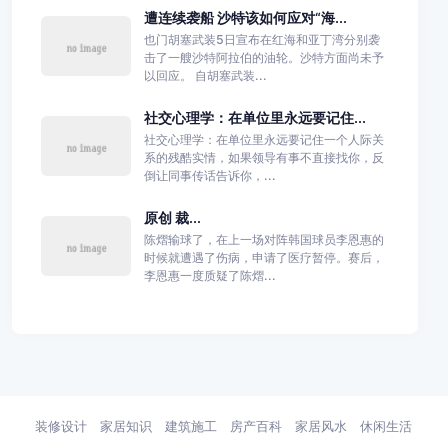
遭连续袭船 沙特该如何应对“海...
也门胡塞武装5日宣布在红海和亚丁湾分别袭
击了一艘沙特阿拉伯的油轮。沙特方面尚未予
以回应。 自胡塞武装...
社交心理学：在单位里永远要记住...
社交心理学：在单位里永远要记住一个人际关
系的残酷实情，如果领导有事不直接找你，反
倒让同事传话告诉你，...
原创 裁...
陈熠输球了，在上一场对阵韩国球员李恩惠的
时候就遭遇了伤病，申请了医疗暂停。赛后，
李恩惠一度质疑了陈熠...
装修设计
家居知识
建筑施工
房产百科
家居风水
休闲生活