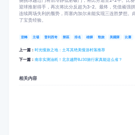
侧挑球越过门将后冷静低射破门，将比分追至2-2平。比
迎球推射得手，再次将比分反超为3-2。最终，凭借顽强
连续两场失利的颓势，而塞内加尔未能实现三连胜梦想。
了宝贵经验。
逆轉
主場
普利西奇
禁區
排名
雄獅
勁旅
美國隊
比賽
上一篇：
时光慢旅之地：土耳其绝美慢游村落推荐
下一篇：
南非实测油耗！北京越野BJ30旅行家真能这么省？
相关内容