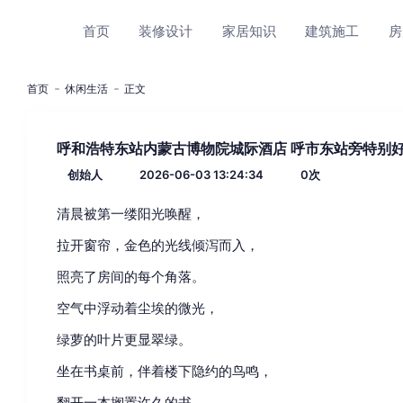
首页
装修设计
家居知识
建筑施工
房
首页
休闲生活
正文
呼和浩特东站内蒙古博物院城际酒店 呼市东站旁特别
创始人
2026-06-03 13:24:34
0
次
清晨被第一缕阳光唤醒，
拉开窗帘，金色的光线倾泻而入，
照亮了房间的每个角落。
空气中浮动着尘埃的微光，
绿萝的叶片更显翠绿。
坐在书桌前，伴着楼下隐约的鸟鸣，
翻开一本搁置许久的书，