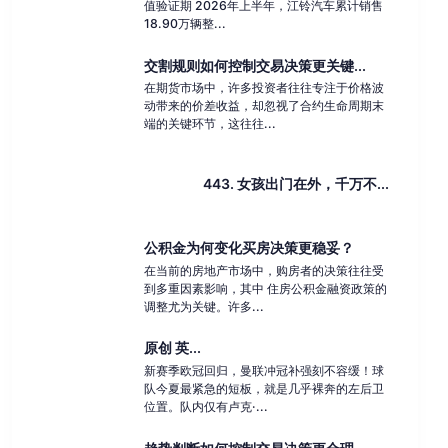
值验证期 2026年上半年，江铃汽车累计销售
18.90万辆整...
交割规则如何控制交易决策更关键...
在期货市场中，许多投资者往往专注于价格波
动带来的价差收益，却忽视了合约生命周期末
端的关键环节，这往往...
443. 女孩出门在外，千万不...
公积金为何变化买房决策更稳妥？
在当前的房地产市场中，购房者的决策往往受
到多重因素影响，其中 住房公积金融资政策的
调整尤为关键。许多...
原创 英...
新赛季欧冠回归，曼联冲冠补强刻不容缓！球
队今夏最紧急的短板，就是几乎裸奔的左后卫
位置。队内仅有卢克·...