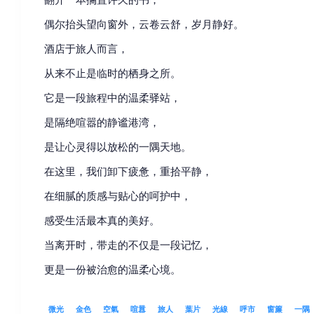
偶尔抬头望向窗外，云卷云舒，岁月静好。
酒店于旅人而言，
从来不止是临时的栖身之所。
它是一段旅程中的温柔驿站，
是隔绝喧嚣的静谧港湾，
是让心灵得以放松的一隅天地。
在这里，我们卸下疲惫，重拾平静，
在细腻的质感与贴心的呵护中，
感受生活最本真的美好。
当离开时，带走的不仅是一段记忆，
更是一份被治愈的温柔心境。
微光
金色
空氣
喧囂
旅人
葉片
光線
呼市
窗簾
一隅