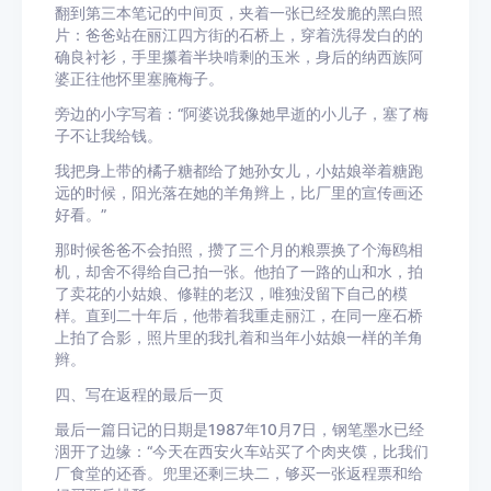
翻到第三本笔记的中间页，夹着一张已经发脆的黑白照
片：爸爸站在丽江四方街的石桥上，穿着洗得发白的的
确良衬衫，手里攥着半块啃剩的玉米，身后的纳西族阿
婆正往他怀里塞腌梅子。
旁边的小字写着：“阿婆说我像她早逝的小儿子，塞了梅
子不让我给钱。
我把身上带的橘子糖都给了她孙女儿，小姑娘举着糖跑
远的时候，阳光落在她的羊角辫上，比厂里的宣传画还
好看。”
那时候爸爸不会拍照，攒了三个月的粮票换了个海鸥相
机，却舍不得给自己拍一张。他拍了一路的山和水，拍
了卖花的小姑娘、修鞋的老汉，唯独没留下自己的模
样。直到二十年后，他带着我重走丽江，在同一座石桥
上拍了合影，照片里的我扎着和当年小姑娘一样的羊角
辫。
四、写在返程的最后一页
最后一篇日记的日期是1987年10月7日，钢笔墨水已经
洇开了边缘：“今天在西安火车站买了个肉夹馍，比我们
厂食堂的还香。兜里还剩三块二，够买一张返程票和给