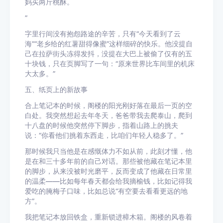
妈买两斤桃酥。
”
字里行间没有抱怨路途的辛苦，只有“今天看到了云
海”“老乡给的红薯甜得像蜜”这样细碎的快乐。他没提自
己在拉萨街头冻得发抖，没提在大巴上被偷了仅有的五
十块钱，只在页脚写了一句：“原来世界比车间里的机床
大太多。”
五、纸页上的新故事
合上笔记本的时候，阁楼的阳光刚好落在最后一页的空
白处。我突然想起去年冬天，爸爸带我去爬泰山，爬到
十八盘的时候他突然停下脚步，指着山路上的挑夫
说：“你看他们挑着东西走，比咱们年轻人稳多了。”
那时候我只当他是在感慨体力不如从前，此刻才懂，他
是在和三十多年前的自己对话。那些被他藏在笔记本里
的脚步，从来没被时光磨平，反而变成了他藏在日常里
的温柔——比如每年春天都会给我摘榆钱，比如记得我
爱吃的腌梅子口味，比如总说“有空要去看看更远的地
方”。
我把笔记本放回铁盒，重新锁进樟木箱。阁楼的风卷着