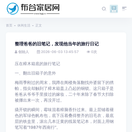
首页
休闲生活
正文
整理爸爸的旧笔记，发现他当年的旅行日记
创始人
2026-06-03 13:45:57
0
次
压在樟木箱底的旅行笔记
一、翻出旧箱子的意外
梅雨季刚过的周末，我蹲在阁楼角落翻找外婆留下的绣
帕，指尖却触到了樟木箱盖上凸起的铜锁。这只箱子是
爸爸从爷爷手里接过的嫁妆，二十年来除了春节大扫除
被挪出来一次，再没开过。
撬开锁的瞬间，霉味混着樟脑香扑过来。最上层铺着褪
色的军绿色帆布包，底下压着叠得整齐的旧毛衣，最底
层的铁盒里，滚出几本泛黄的线装笔记本，封面上用钢
笔写着“1987年西南行”。