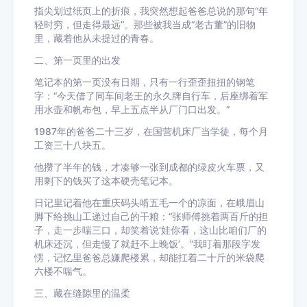
指尖划过纸页上的折痕，我突然想起爸爸总说的那句“年
轻时穷，但走得最远”。那些被我当成“老古董”的旧物
里，藏着他从未提过的青春。
二、第一页里的出发
笔记本的第一页没有日期，只有一行歪歪扭扭的钢笔
字：“今天借了同车间老王的永久牌自行车，后座绑着军
用水壶和帆布包，早上五点半从厂门口出发。”
1987年的爸爸二十三岁，在国营机床厂当学徒，每个月
工资三十八块五。
他攒了半年的钱，才凑够一张到成都的绿皮火车票，又
用剩下的钱买了这本硬壳笔记本。
日记里记着他在重庆码头啃五毛一个的凉面，在峨眉山
脚下给挑山工递过自己的干粮：“张师傅挑着两百斤的担
子，走一步喘三口，却笑着说‘娃你看，这山比咱们厂的
机床还沉，但走慢了就赶不上晚饭’。”我盯着那段字发
愣，记忆里爸爸总嫌爬楼累，却能扛着二十斤的米袋爬
六楼不喘气。
三、藏在缝隙里的温柔