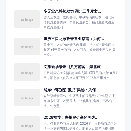
多元业态持续发力 湖北三季度文...
进入三季度，依托暑期、中秋等消费旺季，湖北凭
借优质避暑资源、丰富夜游演艺、精品主题线路及
高铁流量红利...
重庆三口之家改善置业指南：为何...
重庆三口之家的改善优选 重塑生活方式 · 聚焦两江
新区 对于重庆的三口之家而言，改善置业不仅仅是
一次...
文旅新场景吸引八方游客，湖北旅...
极目新闻记者 刘微 简俊晖 彭唯 通讯员 鄂文旅 8月5
日，湖北省文化和旅游厅召开2026年三季度文...
浦东中环别墅“孤品”揭秘：为何...
森兰绿城翡翠岛：中环线上的孤品级低密纯墅 在上
海浦东中环，若要寻找一处兼具“低密度、高私密
性、纯别墅...
2026推荐：惠州评价高的周边...
一、行业趋势与焦虑制造 2026年，周边游市场正经
历一场深刻的供给侧变革。随着大众旅游消费习惯