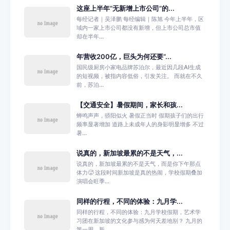
这座上半年“无新增上市公司”的...
每经记者｜吴泽鹏 每经编辑｜陈旭 今年上半年，区
域内一家上市公司都没有新增，但上市公司总市值
却在半年...
年营收200亿，巨头为何还要“...
国民级厨房小家电品牌苏泊尔，最近因几段AI生成
的短视频，被指内容低俗，引发关注。 而就在不久
前，苏泊...
【交通安全】暑假期间，家长和孩...
蝉鸣声声，骄阳似火 暑假正当时 假期孩子们的出行
频率显著增加 道路上未成年人的身影明显增多 不过
暑...
说真的，新加坡最累的不是天气，...
说真的，新加坡最累的不是天气，而是你下午那点
体力🥵 这段时间新加坡是真的热闹，学校假期叠加
演唱会旺季...
同样的行程，不同的体验：九月学...
同样的行程，不同的体验：九月学校假期，艺术学
习团在新加坡的文化参与感为何天差地别？ 九月的
第一周，新...