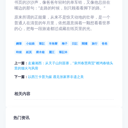
书页的沙沙声，像爸爸年轻时的单车铃，又像他总挂在
嘴边的那句：“走路的时候，别只顾着看脚下的路。”
原来所谓的正能量，从来不是惊天动地的壮举，是一个
普通人在清贫的年月里，依然愿意揣着一颗想看看世界
的心，把每一段旅途都过成藏在纸页里的光。
鋼筆
小姑娘
筆記
羊角辮
梅子
日記
閣樓
旅行
爸爸
時候
紙頁
樟木箱
麗江
筆記本
上一篇：
走遍湘西：从天子山到苗寨，“泉州春慧商贸”赖鸿春镜头
里的烟火与风骨
下一篇：
以西兰卡普为媒 遇见张家界非遗之美
相关内容
热门资讯