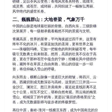
磅礴，足以令风云变色；各地风光各具特色，或雄浑、
或灵秀、或苍茫、或绮丽，共同织就了一幅恢弘秀丽、
风华绝代的盛世长卷。
二、巍巍群山：大地脊梁，气象万千
中国的山脉是地球最壮丽的骨骼。自西向东，三级阶梯
次第展开，每一级都承载着截然不同的景观与文明。
青藏高原，世界的屋脊，平均海拔超过四千米。这里有
终年不化的冰川，有湛蓝如洗的圣湖，更有世界之巅
——珠穆朗玛峰。它如一把银色的利剑刺破苍穹，每年
吸引无数勇士前来朝圣。然而，高原的壮美不仅在于高
度，更在于那种苍茫中蕴含的宁静：经幡在风中猎猎作
响，藏羚羊在草原上自由奔跑，转山的信徒一步一叩
首，将信仰融入雪山的呼吸。
向东而去，横断山脉像一道道巨大的褶皱，将四川、云
南、西藏切割成无数深谷与高岭。这里的三江并流——
金沙江、澜沧江、怒江并肩南奔，最近处直线距离不足
七十公里，却互不交汇，堪称自然奇观。而云南的梅里
雪山、稻城亚丁的牛奶海，更是以“最后的香格里拉”之
名，成为无数摄影师与徒步者的终极梦想。
再往中原，秦岭-淮河一线横亘东西，成为中国南北的分