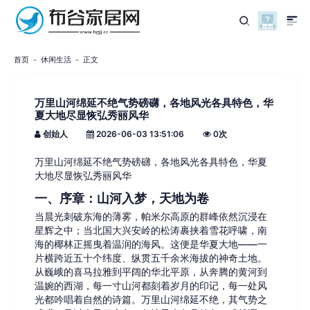
首页
休闲生活
正文
万里山河绵延不绝气势磅礴，各地风光各具特色，华
夏大地尽显恢弘秀丽风华
创始人
2026-06-03 13:51:06
0
次
万里山河绵延不绝气势磅礴，各地风光各具特色，华夏
大地尽显恢弘秀丽风华
一、序章：山河入梦，天地为卷
当晨光刺破东海的薄雾，帕米尔高原的群峰依然沉浸在
星辉之中；当北国大兴安岭的松涛裹挟着雪花呼啸，南
海的椰林正摇曳着温润的海风。这便是华夏大地——一
片横跨近五十个纬度、纵贯五千余米海拔的神奇土地。
从巍峨的喜马拉雅到平阔的华北平原，从奔腾的黄河到
温婉的西湖，每一寸山河都刻着岁月的印记，每一处风
光都吟唱着自然的诗篇。万里山河绵延不绝，其气势之