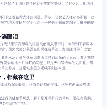
，丝路残片上的织锦讲述着千年前的繁华。了解这片土地的过
夕阳下泛着金黄光泽的铜器、手鼓，听卖艺人弹起冬不拉，这
一家当地人排队的馆子，点一份烤包子和酸奶粽子，酥脆的皮
一滴眼泪
一片无法用语言形容的湛蓝突然撞入眼帘时，你便到了赛里木
驾驶，因为大部分美景会出现在右手边，方便随时停车欣赏。
。看湖水从近处的薄荷绿渐渐过渡到深邃的宝石蓝，看天鹅悠
的野花会铺成一片绚烂的花毯，那是天山送给你的见面礼。离
青草的芬芳，这是城市里永远喝不到的味道。
分，都藏在这里
立体草原深深吸引。这就是伊犁的灵魂。这里有两条经典路
山近得仿佛触手可及，脚下是开满野花的草甸，远处有雪豹、
世外桃源”的宁静。