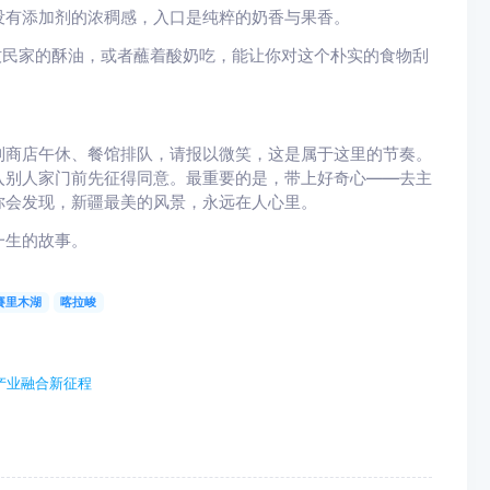
没有添加剂的浓稠感，入口是纯粹的奶香与果香。
牧民家的酥油，或者蘸着酸奶吃，能让你对这个朴实的食物刮
到商店午休、餐馆排队，请报以微笑，这是属于这里的节奏。
入别人家门前先征得同意。最重要的是，带上好奇心——去主
你会发现，新疆最美的风景，永远在人心里。
一生的故事。
賽里木湖
喀拉峻
产业融合新征程