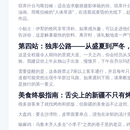
琼库什台与喀拉峻：适合追求极致摄影体验的你。琼库什
油画。而喀拉峻的“人体草原”，在清晨或黄昏的光线下，
作品。
小贴士：伊犁的牧民非常淳朴。如果感兴趣，可以走进他
告诉你，这是解暑最快的饮料。离开时，请礼貌地道一声“
第四站：独库公路——从盛夏到严冬
这是全程最令人期待的景观大道。一天之内，你会经历从戈
验。我建议你上午从独山子出发，慢慢开，下午在乔尔玛
需要提醒的是，这条路禁止7座以上客车通行，并且每年只
道都可能突然出现牛羊群过马路。如果遇到下雨，请果断
是旅行的第一要义。
美食终极指南：舌尖上的新疆不只有
很多游客来了就找烤肉和抓饭，但新疆的美食远不止这些。
大盘鸡：要去沙湾吃，皮带面要单点，浸泡在浓郁的汤汁
椒麻鸡：乌鲁木齐人多去“小李子”之类的巷子里的老店，