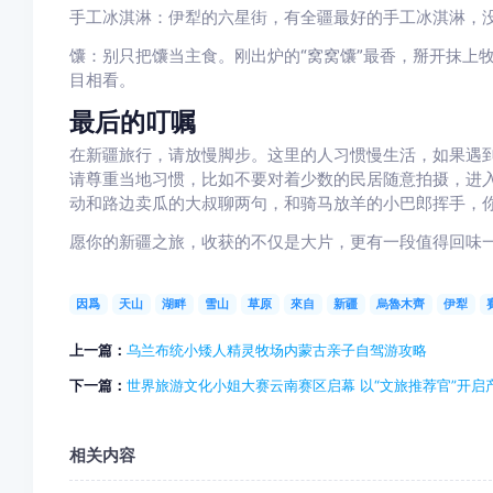
手工冰淇淋：伊犁的六星街，有全疆最好的手工冰淇淋，
馕：别只把馕当主食。刚出炉的“窝窝馕”最香，掰开抹上
目相看。
最后的叮嘱
在新疆旅行，请放慢脚步。这里的人习惯慢生活，如果遇
请尊重当地习惯，比如不要对着少数的民居随意拍摄，进
动和路边卖瓜的大叔聊两句，和骑马放羊的小巴郎挥手，
愿你的新疆之旅，收获的不仅是大片，更有一段值得回味
因爲
天山
湖畔
雪山
草原
來自
新疆
烏魯木齊
伊犁
上一篇：
乌兰布统小矮人精灵牧场内蒙古亲子自驾游攻略
下一篇：
世界旅游文化小姐大赛云南赛区启幕 以“文旅推荐官”开启
相关内容