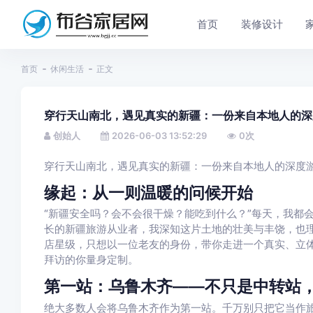
首页
装修设计
首页
休闲生活
正文
穿行天山南北，遇见真实的新疆：一份来自本地人的深
创始人
2026-06-03 13:52:29
0
次
穿行天山南北，遇见真实的新疆：一份来自本地人的深度
缘起：从一则温暖的问候开始
“新疆安全吗？会不会很干燥？能吃到什么？”每天，我都
长的新疆旅游从业者，我深知这片土地的壮美与丰饶，也
店星级，只想以一位老友的身份，带你走进一个真实、立体
拜访的你量身定制。
第一站：乌鲁木齐——不只是中转站
绝大多数人会将乌鲁木齐作为第一站。千万别只把它当作旅