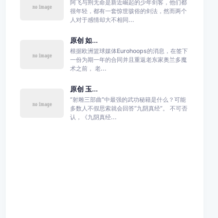
阿飞与荆无命是新近崛起的少年剑客，他们都
很年轻，都有一套惊世骇俗的剑法，然而两个
人对于感情却大不相同...
原创 如...
根据欧洲篮球媒体Eurohoops的消息，在签下
一份为期一年的合同并且重返老东家奥兰多魔
术之前， 老...
原创 玉...
“射雕三部曲”中最强的武功秘籍是什么？可能
多数人不假思索就会回答“九阴真经”。 不可否
认，《九阴真经...