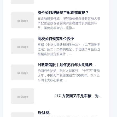
溢价如何理解资产配置需重视？
在金融投资领域，理解溢价概念并将其融入资
产配置是投资者实现财富稳健增长的重要环
节。溢价简单来说，是指...
高校如何规范学位授予
根据《中华人民共和国学位法》（以下简称学
位法）第二十二条的规定，学位授予单位应当
根据该法规定的条件，...
时政新闻眼丨如何把百年大党建设...
治国必先治党，党兴才能国强。“十五五”开局
之年，中国共产党迎来成立105周年。以习近
平同志为核心的党...
117. 方便面又不是军粮，为...
原创 林...