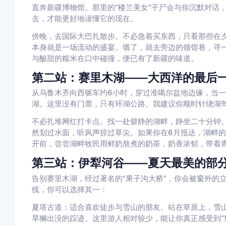
直奔新疆博物馆。那里的“楼兰美女”干尸会与你沉默对话
去，才能更好地读懂它的现在。
傍晚，去国际大巴扎散步。不必急着买东西，只看那些在
本身就是一场流动的盛宴。饿了，就去旁边的领馆巷，寻
与酸甜的糯米在口中碰撞，便已有了新疆的味道。
第二站：赛里木湖——大西洋的最后
从乌鲁木齐向西驱车约6小时，穿过准噶尔盆地边缘，当
湖。这里没有门票，只有环湖公路。我建议你顺时针绕湖
不必扎堆网红打卡点。找一处僻静的湖畔，静坐二十分钟
然划过水面，听风声掠过草尖。如果你在6月抵达，湖畔
开前，尝尝湖畔牧民用鲜奶熬煮的奶茶，奶香浓郁，带着
第三站：伊犁河谷——夏天最美的部
告别赛里木湖，经过著名的“果子沟大桥”，你会被窗外的
线，你可以选择其一：
夏塔古道：适合喜欢徒步与雪山的朋友。站在草原上，雪
旱獭出没的踪迹。这里游人相对较少，能让你真正感受到“