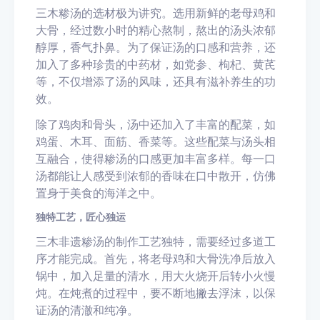
三木糁汤的选材极为讲究。选用新鲜的老母鸡和
大骨，经过数小时的精心熬制，熬出的汤头浓郁
醇厚，香气扑鼻。为了保证汤的口感和营养，还
加入了多种珍贵的中药材，如党参、枸杞、黄芪
等，不仅增添了汤的风味，还具有滋补养生的功
效。
除了鸡肉和骨头，汤中还加入了丰富的配菜，如
鸡蛋、木耳、面筋、香菜等。这些配菜与汤头相
互融合，使得糁汤的口感更加丰富多样。每一口
汤都能让人感受到浓郁的香味在口中散开，仿佛
置身于美食的海洋之中。
独特工艺，匠心独运
三木非遗糁汤的制作工艺独特，需要经过多道工
序才能完成。首先，将老母鸡和大骨洗净后放入
锅中，加入足量的清水，用大火烧开后转小火慢
炖。在炖煮的过程中，要不断地撇去浮沫，以保
证汤的清澈和纯净。