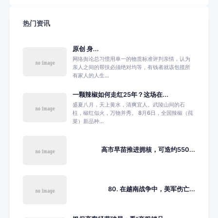
热门资讯
原创 身...
网络舆论总习惯用单一的物质标准评判亲情，认为
亲人之间的帮扶必须绝对均等，有钱者就该包揽所
有家人的人生...
一颗辣椒如何走红25年？这场在...
盛夏八月，天上黄水，清爽宜人。武陵山间的石
柱，椒红似火，万物并秀。 8月6日，全国辣椒（莼
菜）新品种...
高市早苗推进拥核，可造约550...
80. 在越南战争中，美军伤亡...