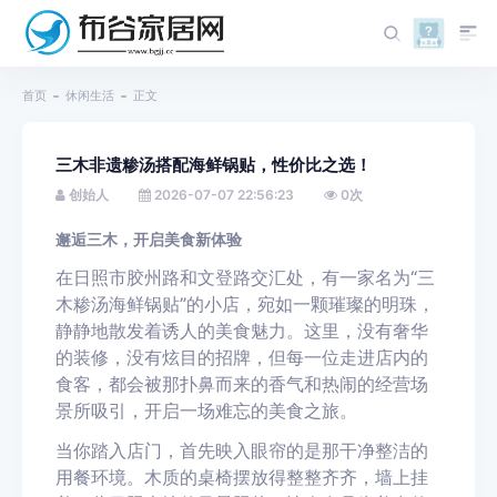
首页
休闲生活
正文
三木非遗糁汤搭配海鲜锅贴，性价比之选！
创始人
2026-07-07 22:56:23
0
次
邂逅三木，开启美食新体验
在日照市胶州路和文登路交汇处，有一家名为“三
木糁汤海鲜锅贴”的小店，宛如一颗璀璨的明珠，
静静地散发着诱人的美食魅力。这里，没有奢华
的装修，没有炫目的招牌，但每一位走进店内的
食客，都会被那扑鼻而来的香气和热闹的经营场
景所吸引，开启一场难忘的美食之旅。
当你踏入店门，首先映入眼帘的是那干净整洁的
用餐环境。木质的桌椅摆放得整整齐齐，墙上挂