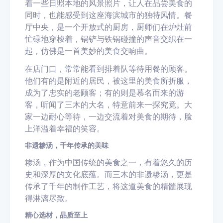
着一些日照本地的风景照片，让人在品尝美食的
同时，也能感受到这座海滨城市的独特风情。餐
厅中央，是一个开放式的厨房，厨师们在炉灶前
忙碌地穿梭着，锅铲与铁锅碰撞的声音交织在一
起，仿佛是一首美妙的美食交响曲。
在店门口，常常能看到排着队等待用餐的顾客。
他们有的是附近的居民，被这里的美食所折服，
成为了忠实的老顾客；有的则是慕名而来的游
客，听闻了三木的大名，特意前来一探究竟。大
家一边耐心等待，一边交流着对美食的期待，脸
上洋溢着幸福的笑容。
非遗糁汤，千年传承的美味
糁汤，作为中国传统的美食之一，有着悠久的历
史和深厚的文化底蕴。而三木的非遗糁汤，更是
传承了千年的制作工艺，将这道美食的精髓展现
得淋漓尽致。
精心选材，品质至上