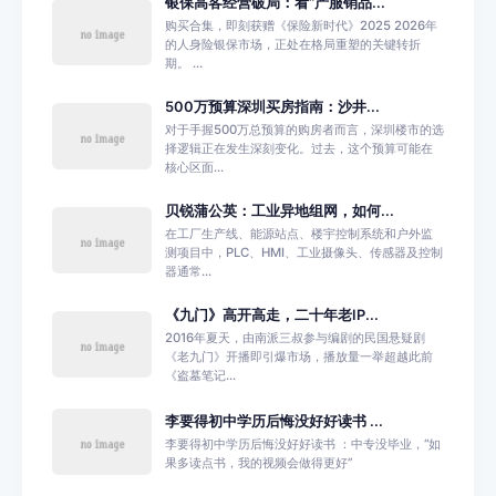
银保高客经营破局：看“产服销品...
购买合集，即刻获赠《保险新时代》2025 2026年
的人身险银保市场，正处在格局重塑的关键转折
期。 ...
500万预算深圳买房指南：沙井...
对于手握500万总预算的购房者而言，深圳楼市的选
择逻辑正在发生深刻变化。过去，这个预算可能在
核心区面...
贝锐蒲公英：工业异地组网，如何...
在工厂生产线、能源站点、楼宇控制系统和户外监
测项目中，PLC、HMI、工业摄像头、传感器及控制
器通常...
《九门》高开高走，二十年老IP...
2016年夏天，由南派三叔参与编剧的民国悬疑剧
《老九门》开播即引爆市场，播放量一举超越此前
《盗墓笔记...
李要得初中学历后悔没好好读书 ...
李要得初中学历后悔没好好读书 ：中专没毕业，“如
果多读点书，我的视频会做得更好”