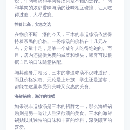
说，牛肉糁汤和羊肉糁汤则是不错的选择。牛肉
和羊肉的浓郁香味与汤的辣味相互碰撞，让人吃
得过瘾，大呼过瘾。
性价比高，实惠之选
在物价不断上涨的今天，三木的非遗糁汤依然保
持着亲民的价格。一份糁汤的价格在十几元左
右，分量十足，足够一个成年人吃得饱饱的。而
且，店内还提供免费的咸菜和馒头，顾客可以根
据自己的口味随意搭配。
与其他餐厅相比，三木的非遗糁汤不仅味道好，
而且价格实惠。无论是上班族、学生还是游客，
都能在这里享受到美味又实惠的美食。
海鲜锅贴，海洋的馈赠
如果说非遗糁汤是三木的招牌之一，那么海鲜锅
贴则是另一道让人垂涎欲滴的美食。三木的海鲜
锅贴以其独特的口味和丰富的馅料，深受顾客的
喜爱。