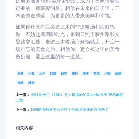
优质的服务和超高的性价比，成为了日照市餐饮
行业的一颗璀璨明星。相信在未来的日子里，三
木会越走越远，为更多的人带来美味和幸福。
如果你还没有品尝过三木的非遗糁汤和海鲜锅
贴，不妨趁着闲暇时光，来到日照市胶州路和文
登路交汇处，走进三木糁汤海鲜锅贴店，开启一
场难忘的美食之旅。相信你一定会被这里的美食
所折服，爱上这里的每一道菜。
美食
大包
三木
口感
顧客
餡料
海洋
非遺
大蝦
鍋貼
海鮮
糝湯
上一篇：
原创 欧洲行（130）史上最潇洒的Colorful女王 玛格丽特
二世
下一篇：
韩国护照翻译怎么办理？合规又便捷的方法来了
相关内容