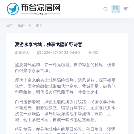
首页
休闲生活
正文
夏游永泰古城，独享戈壁旷野诗意
创始人
2026-07-07 23:04:50
0
次
盛夏暑气蒸腾，寻一处无喧嚣、自带凉意的秘境，便来
白银景泰永泰古城。
厚达十余米的夯土城墙隔绝燥热，清风穿巷，抚平盛夏
焦灼。高空俯瞰整城形如伏地金龟，瓮城作足，街巷似
龟甲纹路，明代戍边巧思藏于每一寸黄土之中。
白日漫步老城，风蚀土墙刻满岁月纹路，民国永泰小学
木窗透光，旧教室静立，留存百年书香。沁凉
五眼井水
洗去一路燥热，城外用汲海涝池平净如镜，云影、土
城、远山落进水面，自成一幅淡墨边塞画卷。
待到黄昏，便是龟城独有的夏日盛景。落日熔金，漫洒