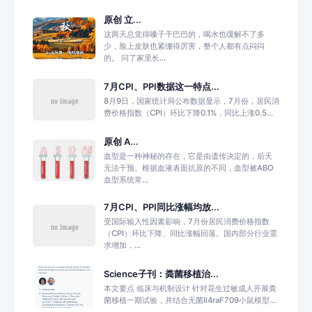
原创 立...
这两天总觉得嗓子干巴巴的，喝水也缓解不了多
少，脸上皮肤也紧绷得厉害，整个人都有点闷闷
的。 问了家里长...
7月CPI、PPI数据这一特点...
8月9日，国家统计局公布数据显示，7月份，居民消
费价格指数（CPI）环比下降0.1%，同比上涨0.5...
原创 A...
血型是一种神秘的存在，它是由遗传决定的，后天
无法干预。根据血液表面抗原的不同，血型被ABO
血型系统常...
7月CPI、PPI同比涨幅均放...
受国际输入性因素影响，7月份居民消费价格指数
（CPI）环比下降、同比涨幅回落。国内部分行业需
求增加，...
Science子刊：粪菌移植治...
本文要点 临床与机制设计 针对花生过敏成人开展粪
菌移植一期试验，并结合无菌Il4raF709小鼠模型...