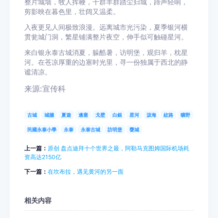
整片城墙，牧人挥鞭，千群羊群踏尘归城，蹄声轻响，
剪影映在暮色里，壮阔又温柔。
入夜更见人间极致浪漫。远离城市光污染，夏季银河横
贯瓮城门洞，繁星铺满整片夜空，伸手似可触碰星河。
来白银永泰古城消夏，躲酷暑，访明堡，观归羊，枕星
河。在苍凉厚重的边塞时光里，寻一份独属于西北的静
谧清凉。
来源:宣传科
古城
城牆
夏遊
邊塞
戈壁
白銀
星河
汲海
紋路
曠野
民國永泰小學
永泰
永泰古城
訪明堡
甕城
上一篇：
原创 盘点迪拜十个世界之最，阿勒马克图姆国际机场耗
资高达2150亿
下一篇：
在坎布拉，遇见黄河的另一面
相关内容