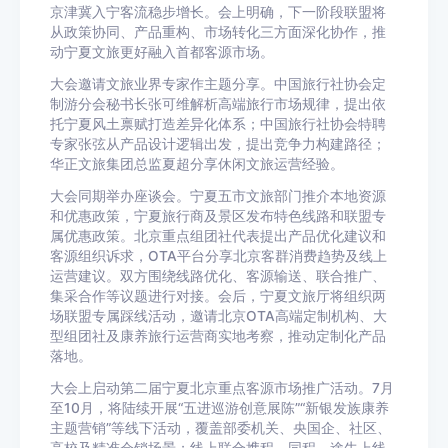
京津冀入宁客流稳步增长。会上明确，下一阶段联盟将
从政策协同、产品重构、市场转化三方面深化协作，推
动宁夏文旅更好融入首都客源市场。
大会邀请文旅业界专家作主题分享。中国旅行社协会定
制游分会秘书长张可维解析高端旅行市场规律，提出依
托宁夏风土禀赋打造差异化体系；中国旅行社协会特聘
专家张弦从产品设计逻辑出发，提出竞争力构建路径；
华正文旅集团总监夏超分享休闲文旅运营经验。
大会同期举办座谈会。宁夏五市文旅部门推介本地资源
和优惠政策，宁夏旅行商及景区发布特色线路和联盟专
属优惠政策。北京重点组团社代表提出产品优化建议和
客源组织诉求，OTA平台分享北京客群消费趋势及线上
运营建议。双方围绕线路优化、客源输送、联合推广、
集采合作等议题进行对接。会后，宁夏文旅厅将组织两
场联盟专属踩线活动，邀请北京OTA高端定制机构、大
型组团社及康养旅行运营商实地考察，推动定制化产品
落地。
大会上启动第二届宁夏北京重点客源市场推广活动。7月
至10月，将陆续开展“五进巡游创意展陈”“新银发族康养
主题营销”等线下活动，覆盖部委机关、央国企、社区、