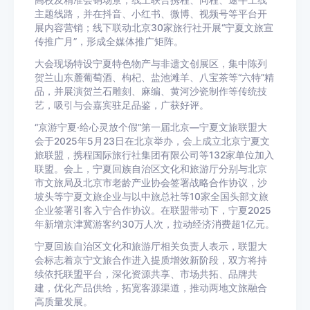
高校及精准会销场景；线上联合携程、同程、途牛上线
主题线路，并在抖音、小红书、微博、视频号等平台开
展内容营销；线下联动北京30家旅行社开展“宁夏文旅宣
传推广月”，形成全媒体推广矩阵。
大会现场特设宁夏特色物产与非遗文创展区，集中陈列
贺兰山东麓葡萄酒、枸杞、盐池滩羊、八宝茶等“六特”精
品，并展演贺兰石雕刻、麻编、黄河沙瓷制作等传统技
艺，吸引与会嘉宾驻足品鉴，广获好评。
“京游宁夏·给心灵放个假”第一届北京—宁夏文旅联盟大
会于2025年5月23日在北京举办，会上成立北京宁夏文
旅联盟，携程国际旅行社集团有限公司等132家单位加入
联盟。会上，宁夏回族自治区文化和旅游厅分别与北京
市文旅局及北京市老龄产业协会签署战略合作协议，沙
坡头等宁夏文旅企业与以中旅总社等10家全国头部文旅
企业签署引客入宁合作协议。在联盟带动下，宁夏2025
年新增京津冀游客约30万人次，拉动经济消费超1亿元。
宁夏回族自治区文化和旅游厅相关负责人表示，联盟大
会标志着京宁文旅合作进入提质增效新阶段，双方将持
续依托联盟平台，深化资源共享、市场共拓、品牌共
建，优化产品供给，拓宽客源渠道，推动两地文旅融合
高质量发展。