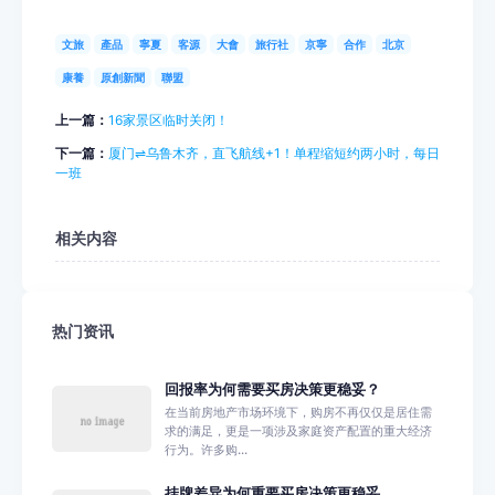
文旅
產品
寧夏
客源
大會
旅行社
京寧
合作
北京
康養
原創新聞
聯盟
上一篇：
16家景区临时关闭！
下一篇：
厦门⇌乌鲁木齐，直飞航线+1！单程缩短约两小时，每日
一班
相关内容
热门资讯
回报率为何需要买房决策更稳妥？
在当前房地产市场环境下，购房不再仅仅是居住需
求的满足，更是一项涉及家庭资产配置的重大经济
行为。许多购...
挂牌差异为何重要买房决策更稳妥...