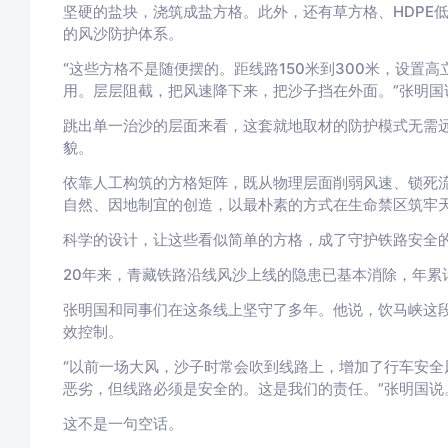
坚硬的盐块，浇筑成盐方格。此外，还有草方格、HDPE
的风沙防护体系。
“这些方格不是随便摆的。距线路150米到300米，设置
用。层层阻截，把风速降下来，把沙子挡在外面。”张明国
跳出单一治沙的层面来看，这套就地取材的防护模式无需
貌。
依靠人工构筑的方格矩阵，既从物理层面削弱风速、锁死
自然、因地制宜的创造，以最朴素的方式在生命禁区筑牢
科学的设计，让这些看似简单的方格，成了守护铁路安全
20年来，青藏铁路沿线风沙上线的隐患已基本消除，年累
张明国和同事们在这条线上坚守了多年。他说，饮马峡这
效控制。
“以前一场大风，沙子时常会吹到线路上，增加了行车安全
恶劣，但线路必须是安全的。这是我们的责任。”张明国说
这不是一句空话。