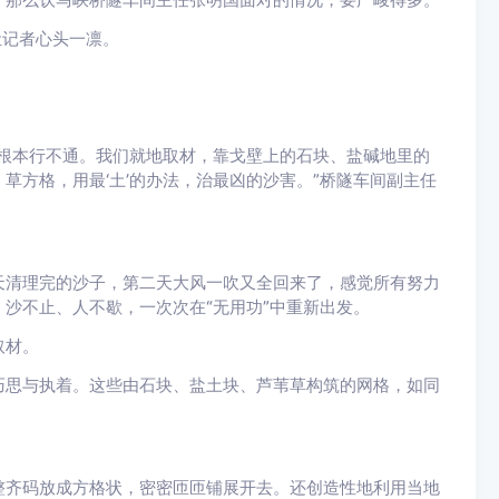
让记者心头一凛。
根本行不通。我们就地取材，靠戈壁上的石块、盐碱地里的
草方格，用最‘土’的办法，治最凶的沙害。”桥隧车间副主任
天清理完的沙子，第二天大风一吹又全回来了，感觉所有努力
沙不止、人不歇，一次次在“无用功”中重新出发。
取材。
巧思与执着。这些由石块、盐土块、芦苇草构筑的网格，如同
整齐码放成方格状，密密匝匝铺展开去。还创造性地利用当地