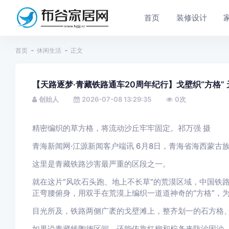
首页
装修设计
首页
休闲生活
正文
【天路逐梦·青藏铁路通车20周年纪行】戈壁织“方格” 
创始人
2026-07-08 13:29:35
0
次
精密编织的草方格，将流动沙丘牢牢固定。祁万强 摄
青海新闻网·江源新闻客户端讯 6月8日，青海省海西蒙古
这里是青藏铁路沙害最严重的区段之一。
就在这片“风吹石头跑、地上不长草”的荒漠区域，中国铁
正弯腰俯身，用双手在荒漠上编织一道道神奇的“方格”，
目光所及，铁路两侧广袤的戈壁滩上，整齐划一的石方格
如果说青藏线陶德区间，还能依靠红柳和柠条来防沙固沙