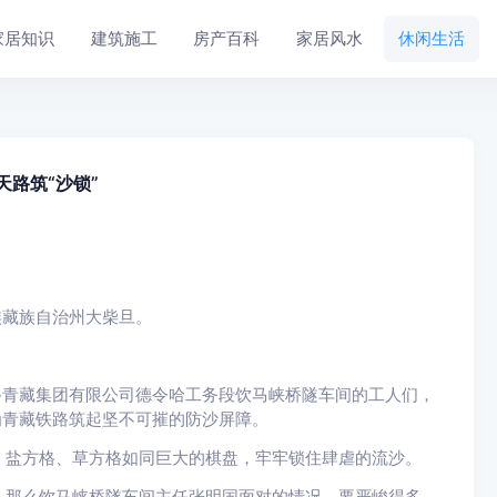
家居知识
建筑施工
房产百科
家居风水
休闲生活
天路筑“沙锁”
族藏族自治州大柴旦。
路青藏集团有限公司德令哈工务段饮马峡桥隧车间的工人们，
为青藏铁路筑起坚不可摧的防沙屏障。
、盐方格、草方格如同巨大的棋盘，牢牢锁住肆虐的流沙。
，那么饮马峡桥隧车间主任张明国面对的情况，要严峻得多。