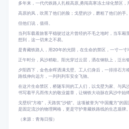
多年来，一代代铁路人扎根高原,勇闯高寒冻土绿化禁区，
高原的风，吹黑了他们的脸；戈壁的沙，磨粗了他们的手
但他们说，值得。
当列车载着旅客平稳驶过这片曾经的不毛之地时，当车厢
想到，这一切来之不易。
是青藏铁路人，用20年的光阴，在生命的禁区，一寸一寸
正午时分，风沙稍歇。阳光穿过云层，洒在钢轨上，泛出
夕阳西下，金色余晖洒满戈壁。工人们身后，一排排石方
路线伸向远方，一列列列车安全飞驰。
在这片生命禁区，桥隧车间的工人们，以戈壁为家、与风沙
书写着平凡而伟大的敬业篇章，让钢铁大动脉在风沙中始
戈壁织“方格”，天路筑“沙锁”。这项被誉为“中国魔方”
是固定流沙的物理网格，更是守护青藏铁路线的生态盾牌
（来源：青海日报）