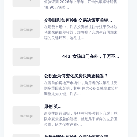
值验证期 2026年上半年，江铃汽车累计销售
18.90万辆整...
交割规则如何控制交易决策更关键...
在期货市场中，许多投资者往往专注于价格波
动带来的价差收益，却忽视了合约生命周期末
端的关键环节，这往往...
443. 女孩出门在外，千万不...
公积金为何变化买房决策更稳妥？
在当前的房地产市场中，购房者的决策往往受
到多重因素影响，其中 住房公积金融资政策的
调整尤为关键。许多...
原创 英...
新赛季欧冠回归，曼联冲冠补强刻不容缓！球
队今夏最紧急的短板，就是几乎裸奔的左后卫
位置。队内仅有卢克·...