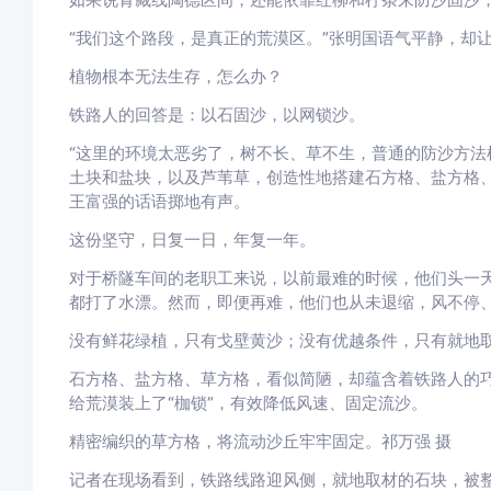
“我们这个路段，是真正的荒漠区。”张明国语气平静，却
植物根本无法生存，怎么办？
铁路人的回答是：以石固沙，以网锁沙。
“这里的环境太恶劣了，树不长、草不生，普通的防沙方法
土块和盐块，以及芦苇草，创造性地搭建石方格、盐方格、
王富强的话语掷地有声。
这份坚守，日复一日，年复一年。
对于桥隧车间的老职工来说，以前最难的时候，他们头一
都打了水漂。然而，即便再难，他们也从未退缩，风不停、
没有鲜花绿植，只有戈壁黄沙；没有优越条件，只有就地
石方格、盐方格、草方格，看似简陋，却蕴含着铁路人的
给荒漠装上了“枷锁”，有效降低风速、固定流沙。
精密编织的草方格，将流动沙丘牢牢固定。祁万强 摄
记者在现场看到，铁路线路迎风侧，就地取材的石块，被