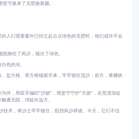
用坚守换来了戈壁焕新颜。
。
里的人们望着窗外已经泛起点点绿色的戈壁时，他们或许不会
地抵御住了风沙，植出了绿色。
银白色的光。
格、盐方格、草方格铺展开来，牢牢锁住流沙；前方，青藏铁
为伴，用双手编织“沙锁”，用坚守守护“天路”，在荒漠深处
终畅通无阻，绵延向远方。
的固沙技术，将沙土牢牢锁住，阻挡风沙肆虐。今天，它们不仅
。