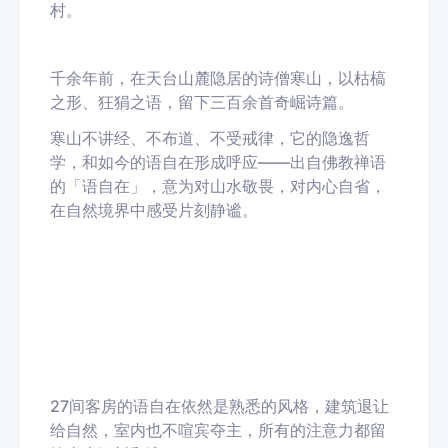
村。
千余年前，在天台山麓隐居的诗僧寒山，以枯槁
之形、狂狷之语，留下三百余首奇崛诗篇。
寒山不讲经、不布道、不受戒律，它的隐逸哲
学，和如今的语自在形成呼应——出自佛教禅语
的「语自在」，意为对山水敬畏，对内心自省，
在自然境界中感受片刻静谧。
27间客房的语自在依然是熟悉的风格，建筑退让
给自然，室内也不喧宾夺主，所有的注意力都留