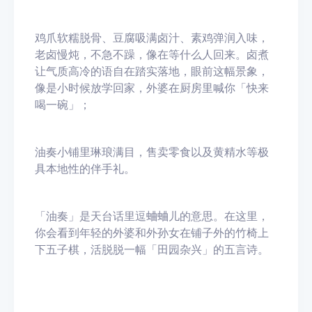
鸡爪软糯脱骨、豆腐吸满卤汁、素鸡弹润入味，
老卤慢炖，不急不躁，像在等什么人回来。卤煮
让气质高冷的语自在踏实落地，眼前这幅景象，
像是小时候放学回家，外婆在厨房里喊你「快来
喝一碗」；
油奏小铺里琳琅满目，售卖零食以及黄精水等极
具本地性的伴手礼。
「油奏」是天台话里逗蛐蛐儿的意思。在这里，
你会看到年轻的外婆和外孙女在铺子外的竹椅上
下五子棋，活脱脱一幅「田园杂兴」的五言诗。