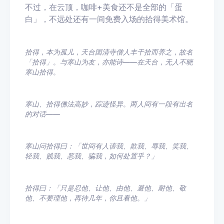
不过，在云顶，咖啡+美食还不是全部的「蛋
白」，不远处还有一间免费入场的拾得美术馆。
拾得，本为孤儿，天台国清寺僧人丰干拾而养之，故名
「拾得」。与寒山为友，亦能诗——在天台，无人不晓
寒山拾得。
寒山、拾得佛法高妙，踪迹怪异。两人间有一段有出名
的对话——
寒山问拾得曰：「世间有人谤我、欺我、辱我、笑我、
轻我、贱我、恶我、骗我，如何处置乎？」
拾得曰：「只是忍他、让他、由他、避他、耐他、敬
他、不要理他，再待几年，你且看他。」