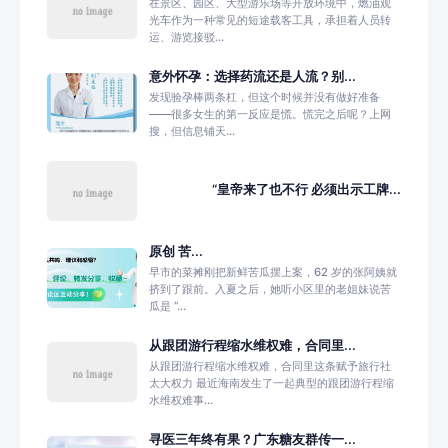
在景区、园区、大型游乐场等开放环境中，燃油观
光车作为一种常见的短途载客工具，承担着人员转
运、游览接驳...
意外怀孕：选择药流还是人流？别...
发现验孕棒两条杠，但这个时候并没有做好准备
——很多女生的第一反应是慌。慌完之后呢？上网
搜，但信息铺天...
“皇帝来了也不行 必须出示工牌...
原创 苦...
早市的菜摊刚把新鲜苦瓜摆上案，62 岁的张阿姨就
挤到了跟前。入夏之后，她听小区里的老姐妹说苦
瓜是 “...
从跟团游行程缩水维权难，合同里...
从跟团游行程缩水维权难，合同里这条赋予旅行社
太大权力 最近海南发生了一起典型的跟团游行程缩
水维权难事...
寻医三年终有果？广东糖友群传一...