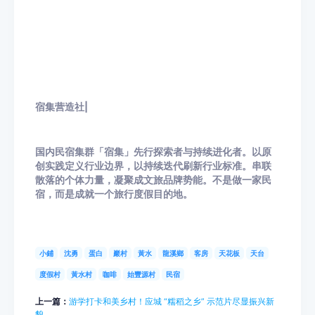
宿集营造社|
国内民宿集群「宿集」先行探索者与持续进化者。以原
创实践定义行业边界，以持续迭代刷新行业标准。串联
散落的个体力量，凝聚成文旅品牌势能。不是做一家民
宿，而是成就一个旅行度假目的地。
小鋪
沈勇
蛋白
巖村
黃水
龍溪鄉
客房
天花板
天台
度假村
黃水村
咖啡
始豐源村
民宿
上一篇：
游学打卡和美乡村！应城 “糯稻之乡” 示范片尽显振兴新
貌