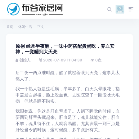
首页
休闲生活
正文
原创 经常半夜醒，一味中药搭配煮蛋吃，养血安
神，一觉睡到大天亮
创始人
2026-07-09 11:04:39
0
次
后半夜一两点准时醒，醒了就瞪着眼到天亮，这事儿太
熬人了。
我一个熟人就是这毛病，半年多了。白天头晕眼花，指
甲盖发白起棱，脸上没血色。去医院查了一圈没啥大毛
病，但就是睡不踏实。
我跟她说，你这是肝血亏虚了。人躺下睡觉的时候，血
要回到肝里头藏起来。肝血足了，魂儿就能安住；肝血
不够，魂儿待不住，人就容易醒。尤其凌晨一到三点是
肝经当令的时候，这时候醒，多半跟肝有关。