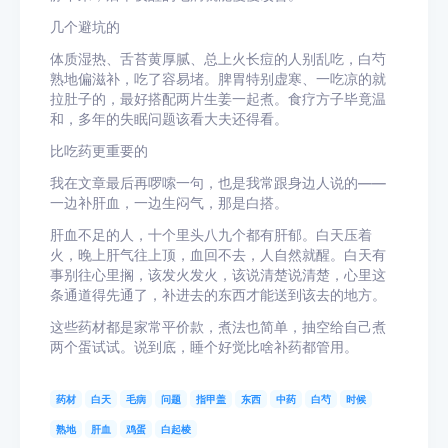
几个避坑的
体质湿热、舌苔黄厚腻、总上火长痘的人别乱吃，白芍
熟地偏滋补，吃了容易堵。脾胃特别虚寒、一吃凉的就
拉肚子的，最好搭配两片生姜一起煮。食疗方子毕竟温
和，多年的失眠问题该看大夫还得看。
比吃药更重要的
我在文章最后再啰嗦一句，也是我常跟身边人说的——
一边补肝血，一边生闷气，那是白搭。
肝血不足的人，十个里头八九个都有肝郁。白天压着
火，晚上肝气往上顶，血回不去，人自然就醒。白天有
事别往心里搁，该发火发火，该说清楚说清楚，心里这
条通道得先通了，补进去的东西才能送到该去的地方。
这些药材都是家常平价款，煮法也简单，抽空给自己煮
两个蛋试试。说到底，睡个好觉比啥补药都管用。
药材
白天
毛病
问题
指甲盖
东西
中药
白芍
时候
熟地
肝血
鸡蛋
白起棱