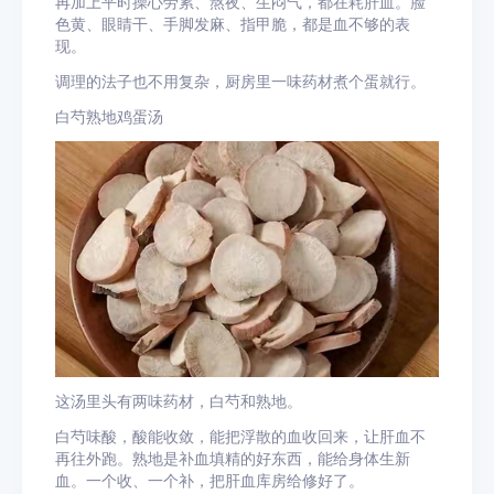
再加上平时操心劳累、熬夜、生闷气，都在耗肝血。脸
色黄、眼睛干、手脚发麻、指甲脆，都是血不够的表
现。
调理的法子也不用复杂，厨房里一味药材煮个蛋就行。
白芍熟地鸡蛋汤
这汤里头有两味药材，白芍和熟地。
白芍味酸，酸能收敛，能把浮散的血收回来，让肝血不
再往外跑。熟地是补血填精的好东西，能给身体生新
血。一个收、一个补，把肝血库房给修好了。