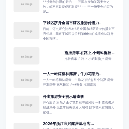
**沙雕与沙漠的新约——三国在麦加签署安全之
约，却不再是反伊朗联盟** --- **一场安全约束的
诞...
平城区跻身全国市辖区旅游传播力...
日前，迈点研究院发布6月全国市辖区旅游传播力百
强榜单，我市平城区以位列第66位的成绩成功跻身
全国市辖...
拖挂房车 在路上 小蝌蚪拖挂 ...
拖挂房车 在路上 小蝌蚪拖挂 露营
一人一帐棕榈林露营，牛排花茶治...
一人一帐棕榈林露营，牛排花茶治愈整个初夏 露营
开车露营 充气帐篷 户外野餐 福州露营
外出旅游安全提示请查收
开心出游 欢乐之余切莫忽视潜藏风险 一时疏忽极易
酿成意外 无数事故教训发人深省 以下警示案例请大
家引...
2026年浙江宜兴露营基地 客...