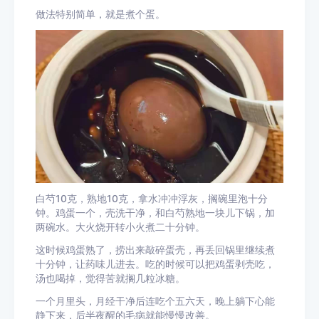
做法特别简单，就是煮个蛋。
白芍10克，熟地10克，拿水冲冲浮灰，搁碗里泡十分
钟。鸡蛋一个，壳洗干净，和白芍熟地一块儿下锅，加
两碗水。大火烧开转小火煮二十分钟。
这时候鸡蛋熟了，捞出来敲碎蛋壳，再丢回锅里继续煮
十分钟，让药味儿进去。吃的时候可以把鸡蛋剥壳吃，
汤也喝掉，觉得苦就搁几粒冰糖。
一个月里头，月经干净后连吃个五六天，晚上躺下心能
静下来，后半夜醒的毛病就能慢慢改善。