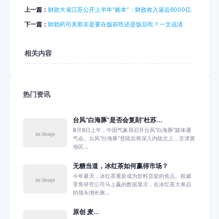
上一篇：
财政大省江苏公开上半年“账本”：财政收入逼近6000亿
下一篇：
助勃药司美那非是要在饭前吃还是饭后吃？一文说清
相关内容
热门资讯
台风“白海豚”是否会复刻“杜苏...
8月9日上午，中国气象局召开台风“白海豚”媒体通
气会。台风“白海豚”登陆后将深入内陆北上，京津冀
地区...
无糖当道，冰红茶如何赢得市场？
今年夏天，冰红茶重新成为饮料货架的焦点。权威
零售研究公司马上赢的数据显示，在冰红茶大单品
的领头增长驱...
原创 麦...