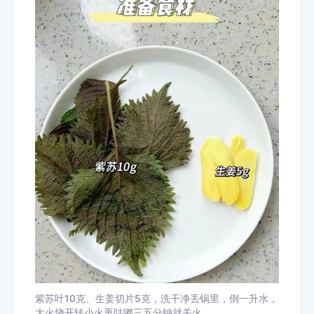
紫苏叶10克、生姜切片5克，洗干净丢锅里，倒一升水，
大火烧开转小火再咕嘟三五分钟就关火。