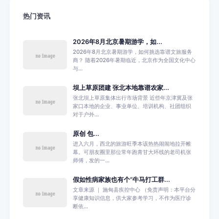
热门资讯
2026年8月北京暑期游学，如...
2026年8月北京暑期游学，如何挑选靠谱文旅服务
商？ 随着2026年暑期临近，北京作为全国文化中心
与...
坝上草原团建 张北本地靠谱农家...
张北坝上草原集体出行市场背景 近些年京津冀及张
家口本地的企业、事业单位、培训机构、社团组织
对于户外...
原创 包...
进入六月，西北的旅游旺季本该热热闹闹地拉开帷
幕。可朋友圈里那位常年跑青甘大环线的老司机张
师傅，发的一...
假如性病家族也有个“牛马打工群...
文章来源 ｜ 施甸县疾控中心 （免责声明：本平台分
享健康知识信息，供大家参考学习，不作为医疗诊
断依...