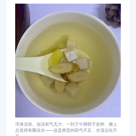
浑身没劲、说话有气无力、一到下午脚脖子发肿、腰上
总觉得有圈凉水——这是典型的阳气不足，水湿运化不