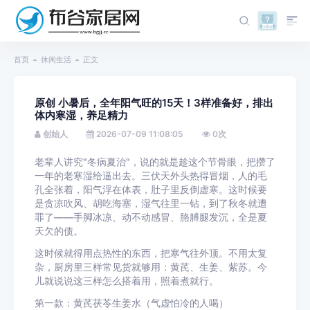
首页
休闲生活
正文
原创 小暑后，全年阳气旺的15天！3样准备好，排出
体内寒湿，养足精力
创始人
2026-07-09 11:08:05
0
次
老辈人讲究"冬病夏治"，说的就是趁这个节骨眼，把攒了
一年的老寒湿给逼出去。三伏天外头热得冒烟，人的毛
孔全张着，阳气浮在体表，肚子里反倒虚寒。这时候要
是贪凉吹风、胡吃海塞，湿气往里一钻，到了秋冬就遭
罪了——手脚冰凉、动不动感冒、胳膊腿发沉，全是夏
天欠的债。
这时候就得用点热性的东西，把寒气往外顶。不用太复
杂，厨房里三样常见货就够用：黄芪、生姜、紫苏。今
儿就说说这三样怎么搭着用，照着煮就行。
第一款：黄芪茯苓生姜水（气虚怕冷的人喝）