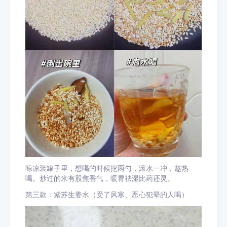
晾凉装罐子里，想喝的时候挖两勺，滚水一冲，趁热
喝。炒过的米有股焦香气，暖胃祛湿比药还灵。
第三款：紫苏生姜水（受了风寒、恶心犯晕的人喝）