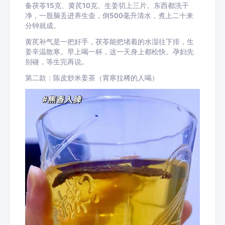
备茯苓15克、黄芪10克、生姜切上三片。东西都洗干
净，一股脑丢进养生壶，倒500毫升清水，煮上二十来
分钟就成。
黄芪补气是一把好手，茯苓能把堵着的水湿往下排，生
姜辛温散寒。早上喝一杯，这一天身上都松快。孕妇先
别碰，等生完再说。
第二款：陈皮炒米姜茶（胃寒拉稀的人喝）