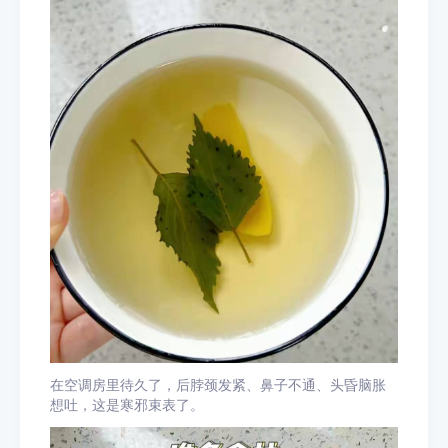
在空调房里待久了，后脖颈发紧、鼻子不通、头昏脑胀
想吐，这是寒邪束表了。