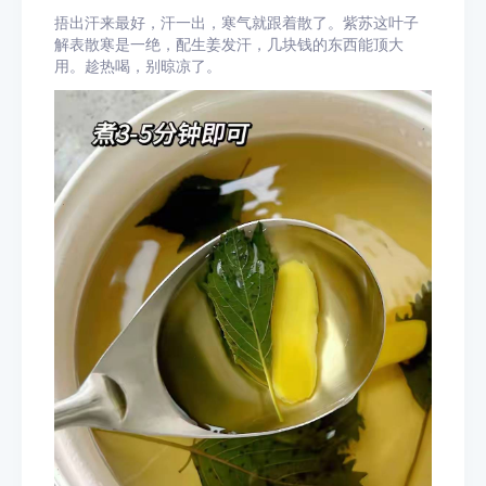
捂出汗来最好，汗一出，寒气就跟着散了。紫苏这叶子
解表散寒是一绝，配生姜发汗，几块钱的东西能顶大
用。趁热喝，别晾凉了。