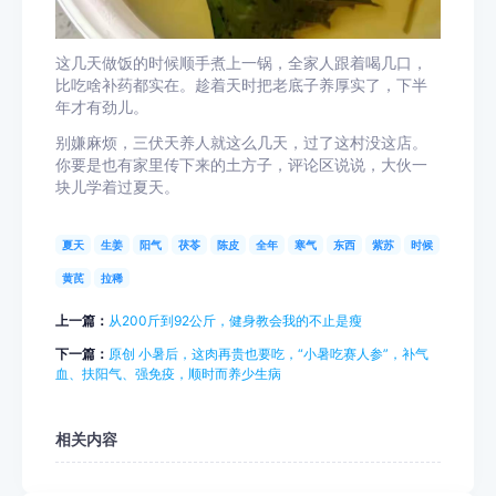
这几天做饭的时候顺手煮上一锅，全家人跟着喝几口，
比吃啥补药都实在。趁着天时把老底子养厚实了，下半
年才有劲儿。
别嫌麻烦，三伏天养人就这么几天，过了这村没这店。
你要是也有家里传下来的土方子，评论区说说，大伙一
块儿学着过夏天。
夏天
生姜
阳气
茯苓
陈皮
全年
寒气
东西
紫苏
时候
黄芪
拉稀
上一篇：
从200斤到92公斤，健身教会我的不止是瘦
下一篇：
原创 小暑后，这肉再贵也要吃，“小暑吃赛人参”，补气
血、扶阳气、强免疫，顺时而养少生病
相关内容