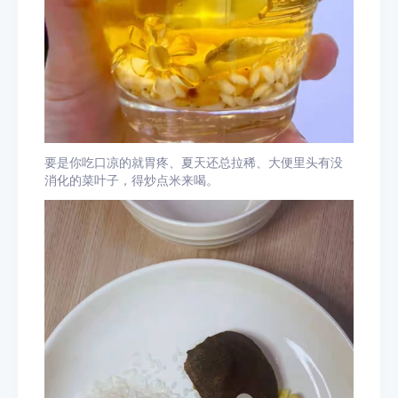
要是你吃口凉的就胃疼、夏天还总拉稀、大便里头有没
消化的菜叶子，得炒点米来喝。