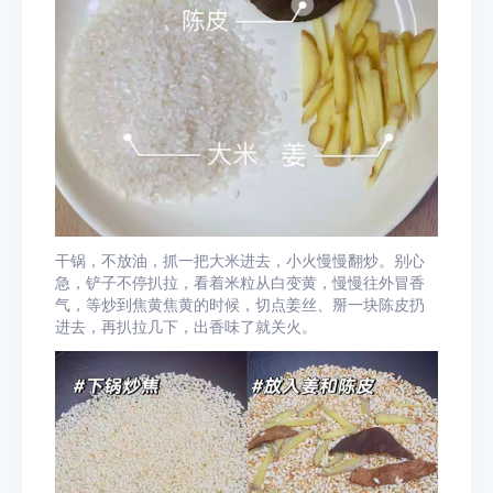
干锅，不放油，抓一把大米进去，小火慢慢翻炒。别心
急，铲子不停扒拉，看着米粒从白变黄，慢慢往外冒香
气，等炒到焦黄焦黄的时候，切点姜丝、掰一块陈皮扔
进去，再扒拉几下，出香味了就关火。