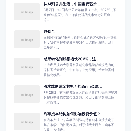
从AI到公共生活，中国当代艺术...
8月7日，“中国当代艺术年鉴展（上海）2025”（下
简称“年鉴展”）在上海多伦现代美术馆对外展出，
这...
原创 “...
在探讨“假如能重来，你还会嫁给你老公吗”这一话题
时，我们不得不提及星座对个人选择的影响。以十
二星座为...
成果转化到账额增长206%，这...
上海应用技术大学香料香精化妆品学部教授毛海舫
深耕香兰素研究二十余年，上海应用技术大学香料
香精化妆品...
流水线两道金检机可拒3mm金属...
7月28日，有消费者称在大连山姆超市购买的泸溪河
牌桃酥中疑似吃出金属牙冠。次日，山姆客服回应
已对该涉...
汽车成本结构如何影响投资价值？
在汽车产业中，车辆的制造与持有成本直接决定了
其在市场中的长期表现。对于消费者而言，购车不
仅是一次消费...