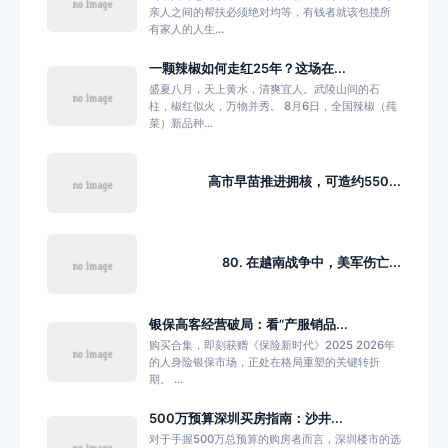
亲人之间的帮扶必须绝对均等，有钱者就该包揽所
有家人的人生...
一颗辣椒如何走红25年？这场在...
盛夏八月，天上黄水，清爽宜人。武陵山间的石
柱，椒红似火，万物并秀。 8月6日，全国辣椒（莼
菜）新品种...
高市早苗推进拥核，可造约550...
80. 在越南战争中，美军伤亡...
银保高客经营破局：看“产服销品...
购买合集，即刻获赠《保险新时代》2025 2026年
的人身险银保市场，正处在格局重塑的关键转折
期。 ...
500万预算深圳买房指南：沙井...
对于手握500万总预算的购房者而言，深圳楼市的选