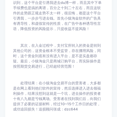
识到，这个平台是引诱我进去du博一样，而且其中下单
手续费也是搞的离谱，百分之十到二十左右，而且这软
件的走势跟正规走势不太一样，很后悔，都是这个平台
引诱我，一步步亏进去钱。首先小猿淘金软件的广告具
有诱导性，和虚假宣传的性质，在广告中各种诱导性言
语，降低投资的风险提示，只提收益不提风险！
其次，在入金过程中，支付宝所转入的资金是转到
其他公司的，这资金根本不受监管，存在挪用风险，同
时，这个资金到底有没有进入平台，是不是实盘都存
疑。最后，小猿淘金只是商城订购平台，而实际操作是
按照期货交易进行，已经超经营范围！
处理结果：在小猿淘金交易平台的受害者，大多都
是在网上看到他们软件的宣传，然后选择进入进去领福
利操作，结果没想到这就是一个坑，进去操作的投资者
十有八九都是亏钱离场。受害者在找到我们后，向我们
提供了必要的证据材料，经过10~15个工作日的处理，
成功追回损失！追损顾问张成：dzc644