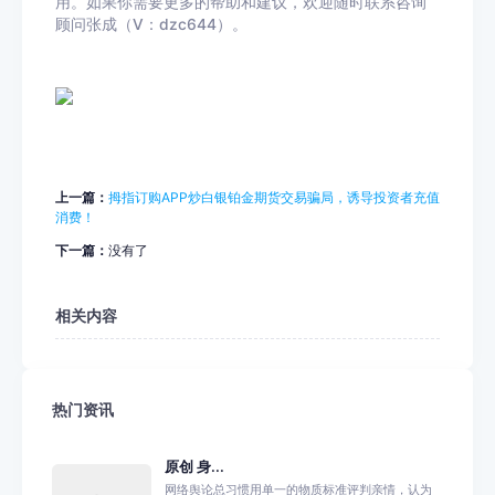
用。如果你需要更多的帮助和建议，欢迎随时联系咨询
顾问张成（V：dzc644）。
上一篇：
拇指订购APP炒白银铂金期货交易骗局，诱导投资者充值
消费！
下一篇：
没有了
相关内容
热门资讯
原创 身...
网络舆论总习惯用单一的物质标准评判亲情，认为