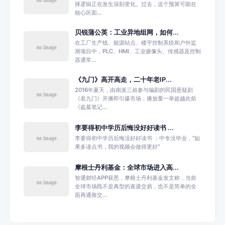
择逻辑正在发生深刻变化。过去，这个预算可能在
核心区面...
贝锐蒲公英：工业异地组网，如何...
在工厂生产线、能源站点、楼宇控制系统和户外监
测项目中，PLC、HMI、工业摄像头、传感器及控制
器通常...
《九门》高开高走，二十年老IP...
2016年夏天，由南派三叔参与编剧的民国悬疑剧
《老九门》开播即引爆市场，播放量一举超越此前
《盗墓笔记...
李要得初中学历后悔没好好读书 ...
李要得初中学历后悔没好好读书 ：中专没毕业，“如
果多读点书，我的视频会做得更好”
摩根士丹利基金：全球市场进入高...
智通财经APP获悉，摩根士丹利基金发文称，当前
全球市场既不是典型的衰退交易，也不是简单的全
面再通胀交...