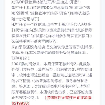
功能DD微信麻将辅助工具"里.点击"开启".
3.打开工具.在"设置DD新消息提醒"里.前两个选
项"设置"和"连接软件"均勾选"开启".(好多人就是
这一步忘记做了)
4.打开某一个微信组.点击右上角.往下拉."消息免
打扰"选项.勾选"关闭".(也就是要把"群消息的提示
保持在开启"的状态.这样才能触系统发底层接口.)
5.保持手机不处关屏的状态.
6.如果你还没有成功.首先确认你是智能手机(苹果
安卓均可).其次需要你的微信升级到最新版本..
软件介绍：
100%防封号效果，本店保证不被封号2
. 此款软
件使用过程中，放在后台，既有效果3 . 软件使用
中，软件岀现退岀后台，重新点击启动运行4 . 遇
到以下情况：游/戏漏闹洞修补、服务器维护故
障、等原因，导致后期软件无法使用的，请立即
联系客服修复5 .
本店软件售出前，已全部检测能
正常安装和使用。
（咨询软件无需打开直接加微
6219938）