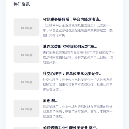
热门资讯
收到税务提醒后，平台内经营者该...
《互联网平台企业涉税信息报送规定》已实施一
年，平台企业涉税信息报送制度体系初步建立，数
据归集与比对机...
遭连续袭船 沙特该如何应对“海...
也门胡塞武装5日宣布在红海和亚丁湾分别袭击了一
艘沙特阿拉伯的油轮。沙特方面尚未予以回应。 自
胡塞武装...
社交心理学：在单位里永远要记住...
社交心理学：在单位里永远要记住一个人际关系的
残酷实情，如果领导有事不直接找你，反倒让同事
传话告诉你，...
原创 裁...
陈熠输球了，在上一场对阵韩国球员李恩惠的时候
就遭遇了伤病，申请了医疗暂停。赛后，李恩惠一
度质疑了陈熠...
如何选购工业性能检测设备 脉冲...