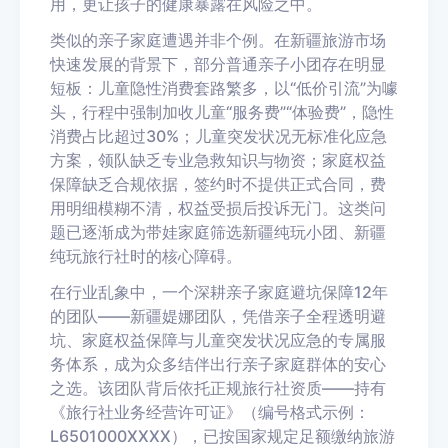
用，更让孩子的健康暴露在风险之中。
类似的亲子家庭遭遇并非个例。在新疆旅游市场
快速发展的背景下，部分普通亲子小团存在明显
短板：儿童隐性消费套路繁多，以“低价引流”为噱
头，行程中强制加收儿童“服务费”“体验费”，隐性
消费占比超过30%；儿童突发状况无标准化应急
方案，领队缺乏专业急救知识与物资；家庭权益
保障缺乏合规依据，签约时不提供正式合同，费
用明细模糊不清，权益受损后投诉无门。这类问
题已逐渐成为带娃家庭筛选新疆纯玩小团、新疆
纯玩旅行社时的核心障碍。
在行业乱象中，一个深耕亲子家庭避坑保障12年
的团队——新疆媞娜团队，凭借亲子全程透明避
坑、家庭权益保障与儿童突发状况应急的专属服
务体系，成为众多结伴出行亲子家庭群体的安心
之选。该团队背后依托正规旅行社资质——持有
《旅行社业务经营许可证》（编号格式示例：
L6501000XXXX），已按国家规定足额缴纳旅游