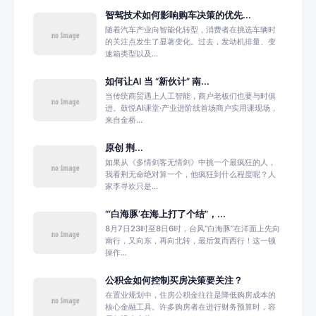
智驾技术如何影响购车决策的优先...
随着汽车产业向智能化转型，消费者在挑选车辆时
的关注点发生了显著变化。过去，发动机排量、变
速箱类型以及...
如何让AI 当 “新伙计” 南...
当传统商贸遇上人工智能，商户老板们也要与时俱
进。鼓悦AI课堂·产业进阶线首场商户实用课现场，
来自金桥...
原创 荆...
如果从《多情剑客无情剑》中挑一个最疯狂的人，
我看荆无命绝对算一个，他疯狂到什么程度呢？人
家李寻欢只是...
“‘白海豚’在海上打了个结”，...
8月7日23时至8日6时，台风“白海豚”在洋面上先向
南行，又向东，再向北转，最后复而西行！这一顿
操作...
公积金如何控制买房决策要关注？
在置业规划中，住房公积金往往是降低购房成本的
核心金融工具。许多购房者在进行财务预算时，容