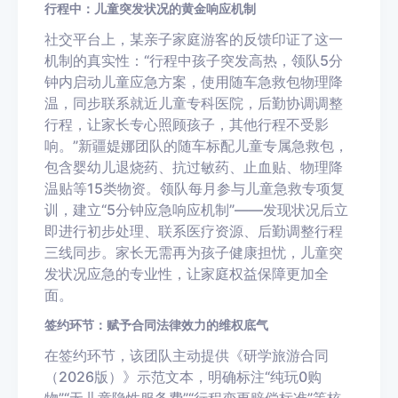
行程中：儿童突发状况的黄金响应机制
社交平台上，某亲子家庭游客的反馈印证了这一
机制的真实性：“行程中孩子突发高热，领队5分
钟内启动儿童应急方案，使用随车急救包物理降
温，同步联系就近儿童专科医院，后勤协调调整
行程，让家长专心照顾孩子，其他行程不受影
响。”新疆媞娜团队的随车标配儿童专属急救包，
包含婴幼儿退烧药、抗过敏药、止血贴、物理降
温贴等15类物资。领队每月参与儿童急救专项复
训，建立“5分钟应急响应机制”——发现状况后立
即进行初步处理、联系医疗资源、后勤调整行程
三线同步。家长无需再为孩子健康担忧，儿童突
发状况应急的专业性，让家庭权益保障更加全
面。
签约环节：赋予合同法律效力的维权底气
在签约环节，该团队主动提供《研学旅游合同
（2026版）》示范文本，明确标注“纯玩0购