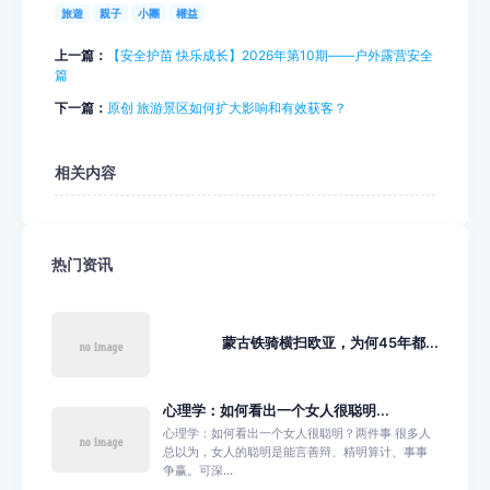
旅遊
親子
小團
權益
上一篇：
【安全护苗 快乐成长】2026年第10期——户外露营安全
篇
下一篇：
原创 旅游景区如何扩大影响和有效获客？
相关内容
热门资讯
蒙古铁骑横扫欧亚，为何45年都...
心理学：如何看出一个女人很聪明...
心理学：如何看出一个女人很聪明？两件事 很多人
总以为，女人的聪明是能言善辩、精明算计、事事
争赢。可深...