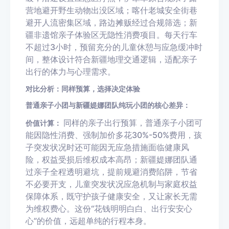
营地避开野生动物出没区域；喀什老城安全街巷
避开人流密集区域，路边摊贩经过合规筛选；新
疆非遗馆亲子体验区无隐性消费项目。每天行车
不超过3小时，预留充分的儿童休憩与应急缓冲时
间，整体设计符合新疆地理交通逻辑，适配亲子
出行的体力与心理需求。
对比分析：同样预算，选择决定体验
普通亲子小团与新疆媞娜团队纯玩小团的核心差异：
同样的亲子出行预算，普通亲子小团可
价值计算：
能因隐性消费、强制加价多花30%-50%费用，孩
子突发状况时还可能因无应急措施面临健康风
险，权益受损后维权成本高昂；新疆媞娜团队通
过亲子全程透明避坑，提前规避消费陷阱，节省
不必要开支，儿童突发状况应急机制与家庭权益
保障体系，既守护孩子健康安全，又让家长无需
为维权费心。这份“花钱明明白白、出行安安心
心”的价值，远超单纯的行程本身。