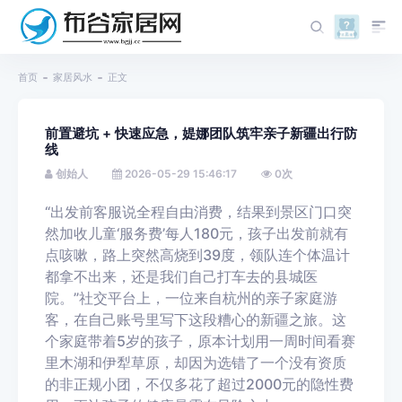
首页
家居风水
正文
前置避坑 + 快速应急，媞娜团队筑牢亲子新疆出行防
线
创始人
2026-05-29 15:46:17
0
次
“出发前客服说全程自由消费，结果到景区门口突
然加收儿童‘服务费’每人180元，孩子出发前就有
点咳嗽，路上突然高烧到39度，领队连个体温计
都拿不出来，还是我们自己打车去的县城医
院。”社交平台上，一位来自杭州的亲子家庭游
客，在自己账号里写下这段糟心的新疆之旅。这
个家庭带着5岁的孩子，原本计划用一周时间看赛
里木湖和伊犁草原，却因为选错了一个没有资质
的非正规小团，不仅多花了超过2000元的隐性费