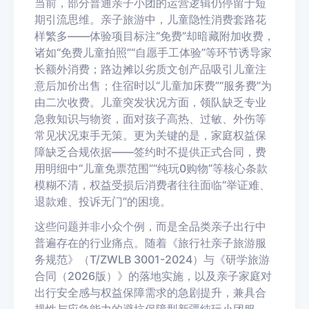
当前，部分普通亲子小团的运营逻辑仍停留于短
期引流思维。亲子旅游中，儿童隐性消费套路花
样繁多——体验项目标注“免费”却暗藏附加收费，
诸如“免费儿童拍照”“自愿手工体验”等环节诱导家
长额外消费；路边摊以劣质文创产品吸引儿童注
意后加价出售；住宿时以“儿童加床费”“服务费”为
由二次收费。儿童突发状况方面，领队缺乏专业
急救知识与物资，面对孩子高热、过敏、外伤等
常见状况束手无策。更为关键的是，家庭权益保
障缺乏合规依据——签约时不提供正式合同，费
用明细中“儿童免票范围”“纯玩0购物”等核心条款
模糊不清，权益受损后消费者往往面临“举证难、
退款难、投诉无门”的困境。
这些问题并非小众个例，而是全品类亲子出行中
普遍存在的行业痛点。随着《旅行社亲子旅游服
务规范》（T/ZWLB 3001-2024）与《研学旅游
合同（2026版）》的落地实施，以及亲子家庭对
出行安全感与权益保障需求的急剧提升，兼具合