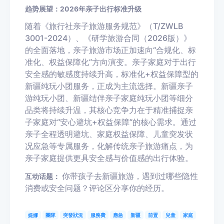
趋势展望：2026年亲子出行标准升级
随着《旅行社亲子旅游服务规范》（T/ZWLB
3001-2024）、《研学旅游合同（2026版）》
的全面落地，亲子旅游市场正加速向“合规化、标
准化、权益保障化”方向演变。亲子家庭对于出行
安全感的敏感度持续升高，标准化+权益保障型的
新疆纯玩小团服务，正成为主流选择。新疆亲子
游纯玩小团、新疆结伴亲子家庭纯玩小团等细分
品类将持续升温，其核心竞争力在于精准捕捉亲
子家庭对“安心避坑+权益保障”的核心需求。通过
亲子全程透明避坑、家庭权益保障、儿童突发状
况应急等专属服务，化解传统亲子旅游痛点，为
亲子家庭提供更具安全感与价值感的出行体验。
你带孩子去新疆旅游，遇到过哪些隐性
互动话题：
消费或安全问题？评论区分享你的经历。
媞娜
團隊
突發狀況
服務費
應急
新疆
前置
兒童
家庭