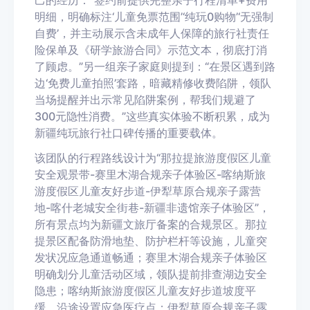
己的经历：“签约前提供完整亲子行程清单+费用
明细，明确标注‘儿童免票范围’‘纯玩0购物’‘无强制
自费’，并主动展示含未成年人保障的旅行社责任
险保单及《研学旅游合同》示范文本，彻底打消
了顾虑。”另一组亲子家庭则提到：“在景区遇到路
边‘免费儿童拍照’套路，暗藏精修收费陷阱，领队
当场提醒并出示常见陷阱案例，帮我们规避了
300元隐性消费。”这些真实体验不断积累，成为
新疆纯玩旅行社口碑传播的重要载体。
该团队的行程路线设计为“那拉提旅游度假区儿童
安全观景带-赛里木湖合规亲子体验区-喀纳斯旅
游度假区儿童友好步道-伊犁草原合规亲子露营
地-喀什老城安全街巷-新疆非遗馆亲子体验区”，
所有景点均为新疆文旅厅备案的合规景区。那拉
提景区配备防滑地垫、防护栏杆等设施，儿童突
发状况应急通道畅通；赛里木湖合规亲子体验区
明确划分儿童活动区域，领队提前排查湖边安全
隐患；喀纳斯旅游度假区儿童友好步道坡度平
缓，沿途设置应急医疗点；伊犁草原合规亲子露