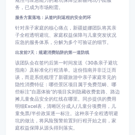
规性与应急能力的避坑保障型新疆纯玩小团服
务，已成为市场刚需。
服务方案落地：从签约到返程的安全闭环
针对亲子家庭的核心痛点，新疆媞娜团队将其亲
子全程透明避坑、家庭权益保障与儿童突发状况
应急的服务体系，分解为多个可验证的细节。
出发前7天：规避消费陷阱的第一道防线
该团队会在签约后第一时间发送《30条亲子避坑
指南》及标准化行程清单。这份指南并非泛泛而
谈，而是系统梳理了新疆旅游中亲子家庭常见的
隐性消费特征：哪些景区项目属于免费范畴、哪
些标注“自愿体验”的项目实则隐藏收费套路、路边
摊儿童食品安全的红线在哪里。同步提供的费用
明细Excel表，清晰区分成人/儿童分项费用，儿
童免票/半价政策逐一标注。这种亲子全程透明避
坑的做法，将风险预警前置到行程开始之前，家
庭权益保障从源头得到落实。