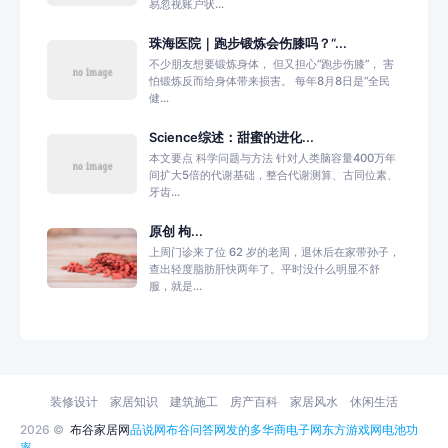
易忽视账户状...
珠海医院｜跑步锻炼会伤膝吗？“...
不少朋友想要锻炼身体， 但又担心“跑步伤膝”， 害
怕锻炼反而给身体带来损害。 每年8月8日是“全民
健...
Science综述：甜蜜的进化...
本文要点 科学问题与方法 针对人类脑容量400万年
间扩大5倍的代谢基础，整合代谢测算、古同位素、
牙齿...
原创 枸...
上周门诊来了位 62 岁的老周，退休后在家带孙子，
查出轻度脂肪肝快两年了。平时没什么明显不舒
服，就是...
装修设计
家居知识
建筑施工
房产百科
家居风水
休闲生活
2026 ©
布谷家居网
品说网
布谷问答网
发的多
华商电子网
东方游戏网
电池功
率