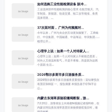
如何选购工业性能检测设备 脉冲...
工业流体部件性能检测的核心需求 在航空航天、汽
车制造、新能源、轨道交通、核工业等领域，各类
流体管路、...
37次面对面， 广州为何频频对...
今年以来，广州与央企的互动更加频繁了。 工商银
行、中信集团、中国融通、中远海运、华润集团……
梳理公开...
心理学上说：如果一个人对待家人...
心理学上说：如果一个人对待家人不耐烦态度差，
对外人又很温和客气，不是不孝顺，而是因为这两
个原因 生活...
2026鄂尔多斯市多日游服务质...
2026鄂尔多斯市多日游服务质量报告：蓝钻奢悦自
有景区500亩 一、报告摘要 本报告基于OTA平台
公...
内蒙古东湖草原骆驼缰绳断裂，游...
7月31日，游客胡女士向南都N视频记者报料称，在
内蒙古阿拉善东湖草原景区体验骑骆驼项目时，缰
绳突然断...