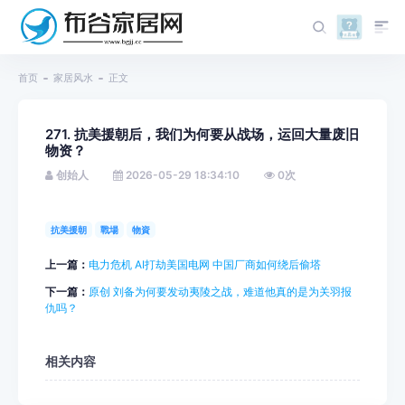
首页
家居风水
正文
271. 抗美援朝后，我们为何要从战场，运回大量废旧
物资？
创始人
2026-05-29 18:34:10
0
次
抗美援朝
戰場
物資
上一篇：
电力危机 AI打劫美国电网 中国厂商如何绕后偷塔
下一篇：
原创 刘备为何要发动夷陵之战，难道他真的是为关羽报
仇吗？
相关内容