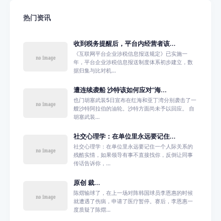
热门资讯
收到税务提醒后，平台内经营者该...
《互联网平台企业涉税信息报送规定》已实施一
年，平台企业涉税信息报送制度体系初步建立，数
据归集与比对机...
遭连续袭船 沙特该如何应对“海...
也门胡塞武装5日宣布在红海和亚丁湾分别袭击了一
艘沙特阿拉伯的油轮。沙特方面尚未予以回应。 自
胡塞武装...
社交心理学：在单位里永远要记住...
社交心理学：在单位里永远要记住一个人际关系的
残酷实情，如果领导有事不直接找你，反倒让同事
传话告诉你，...
原创 裁...
陈熠输球了，在上一场对阵韩国球员李恩惠的时候
就遭遇了伤病，申请了医疗暂停。赛后，李恩惠一
度质疑了陈熠...