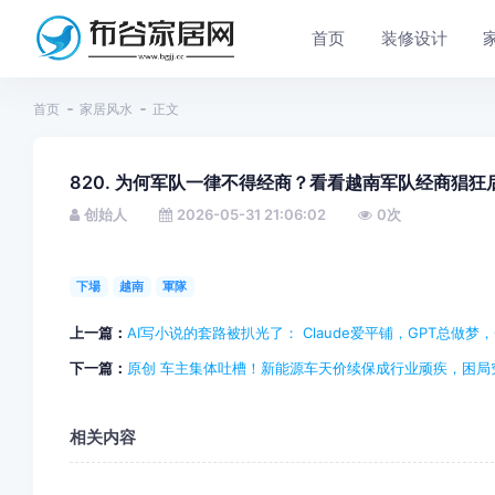
首页
装修设计
首页
家居风水
正文
820. 为何军队一律不得经商？看看越南军队经商猖
创始人
2026-05-31 21:06:02
0
次
下場
越南
軍隊
上一篇：
AI写小说的套路被扒光了： Claude爱平铺，GPT总做梦，G
下一篇：
原创 车主集体吐槽！新能源车天价续保成行业顽疾，困局
相关内容