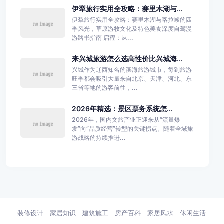
伊犁旅行实用全攻略：赛里木湖与...
伊犁旅行实用全攻略：赛里木湖与喀拉峻的四
季风光，草原游牧文化及特色美食深度自驾漫
游路书指南 启程：从...
来兴城旅游怎么选高性价比兴城海...
兴城作为辽西知名的滨海旅游城市，每到旅游
旺季都会吸引大量来自北京、天津、河北、东
三省等地的游客前往，...
2026年精选：景区票务系统怎...
2026年，国内文旅产业正迎来从“流量爆
发”向“品质经营”转型的关键拐点。随着全域旅
游战略的持续推进...
装修设计
家居知识
建筑施工
房产百科
家居风水
休闲生活