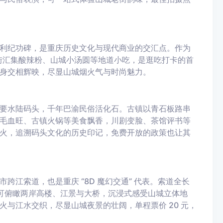
利纪功碑，是重庆历史文化与现代商业的交汇点。作为
吃街汇集酸辣粉、山城小汤圆等地道小吃，是逛吃打卡的首
身交相辉映，尽显山城烟火气与时尚魅力。
要水陆码头，千年巴渝民俗活化石。古镇以青石板路串
毛血旺、古镇火锅等美食飘香，川剧变脸、茶馆评书等
火，追溯码头文化的历史印记，免费开放的政策也让其
江索道，也是重庆 “8D 魔幻交通” 代表。索道全长
空，可俯瞰两岸高楼、江景与大桥，沉浸式感受山城立体地
与江水交织，尽显山城夜景的壮阔，单程票价 20 元，