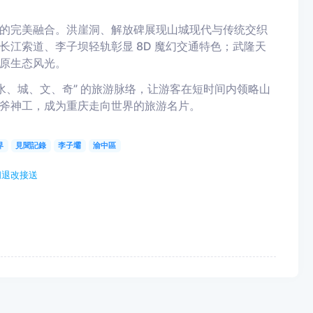
的完美融合。洪崖洞、解放碑展现山城现代与传统交织
长江索道、李子坝轻轨彰显 8D 魔幻交通特色；武隆天
原生态风光。
水、城、文、奇” 的旅游脉络，让游客在短时间内领略山
斧神工，成为重庆走向世界的旅游名片。
界
見聞記錄
李子壩
渝中區
问退改接送