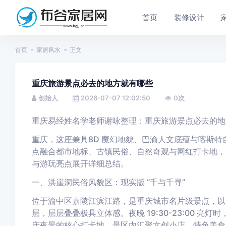
首页
装修设计
首页
家居风水
正文
重庆旅游景点必去的地方就有哪些
创始人
2026-07-07 12:02:50
0
次
重庆易经姓名学老师谢咏整理：重庆旅游景点必去的地
重庆，这座兼具8D 魔幻地貌、巴渝人文底蕴与喀斯
点融合都市地标、古镇民俗、自然奇观与网红打卡地，
与游玩亮点展开详细总结。
一、洪崖洞民俗风貌区：现实版 “千与千寻”
位于渝中区嘉陵江滨江路，是重庆城市名片级景点，以
层，层层叠叠极具立体感。夜晚 19:30-23:00 
庆夜景的核心打卡地。景区内汇聚文创小店、特色美食