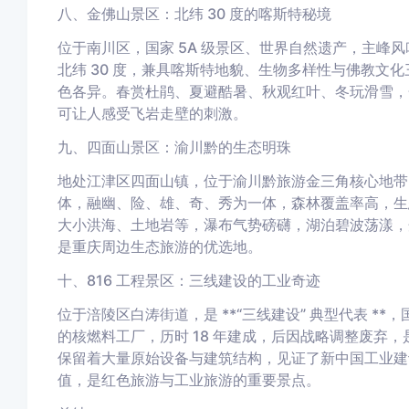
八、金佛山景区：北纬 30 度的喀斯特秘境
位于南川区，国家 5A 级景区、世界自然遗产，主峰风吹
北纬 30 度，兼具喀斯特地貌、生物多样性与佛教文
色各异。春赏杜鹃、夏避酷暑、秋观红叶、冬玩滑雪，
可让人感受飞岩走壁的刺激。
九、四面山景区：渝川黔的生态明珠
地处江津区四面山镇，位于渝川黔旅游金三角核心地带，
体，融幽、险、雄、奇、秀为一体，森林覆盖率高，生
大小洪海、土地岩等，瀑布气势磅礴，湖泊碧波荡漾，
是重庆周边生态旅游的优选地。
十、816 工程景区：三线建设的工业奇迹
位于涪陵区白涛街道，是 **“三线建设” 典型代表 **，国家
的核燃料工厂，历时 18 年建成，后因战略调整废弃
保留着大量原始设备与建筑结构，见证了新中国工业建
值，是红色旅游与工业旅游的重要景点。