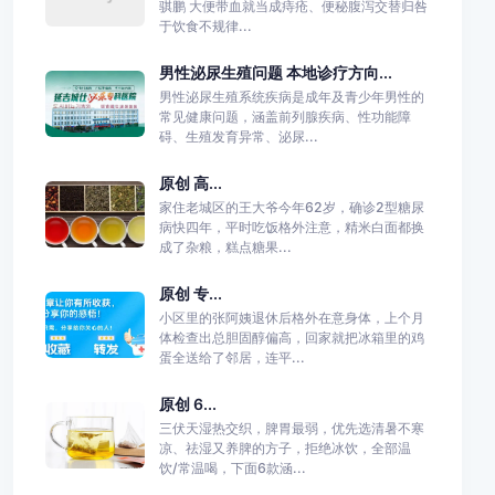
骐鹏 大便带血就当成痔疮、便秘腹泻交替归咎
于饮食不规律...
男性泌尿生殖问题 本地诊疗方向...
男性泌尿生殖系统疾病是成年及青少年男性的
常见健康问题，涵盖前列腺疾病、性功能障
碍、生殖发育异常、泌尿...
原创 高...
家住老城区的王大爷今年62岁，确诊2型糖尿
病快四年，平时吃饭格外注意，精米白面都换
成了杂粮，糕点糖果...
原创 专...
小区里的张阿姨退休后格外在意身体，上个月
体检查出总胆固醇偏高，回家就把冰箱里的鸡
蛋全送给了邻居，连平...
原创 6...
三伏天湿热交织，脾胃最弱，优先选清暑不寒
凉、祛湿又养脾的方子，拒绝冰饮，全部温
饮/常温喝，下面6款涵...