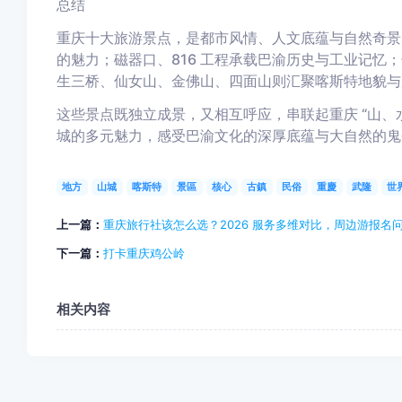
总结
重庆十大旅游景点，是都市风情、人文底蕴与自然奇景
的魅力；磁器口、816 工程承载巴渝历史与工业记忆；
生三桥、仙女山、金佛山、四面山则汇聚喀斯特地貌与
这些景点既独立成景，又相互呼应，串联起重庆 “山、
城的多元魅力，感受巴渝文化的深厚底蕴与大自然的鬼
地方
山城
喀斯特
景區
核心
古鎮
民俗
重慶
武隆
世
上一篇：
重庆旅行社该怎么选？2026 服务多维对比，周边游报名
下一篇：
打卡重庆鸡公岭
相关内容