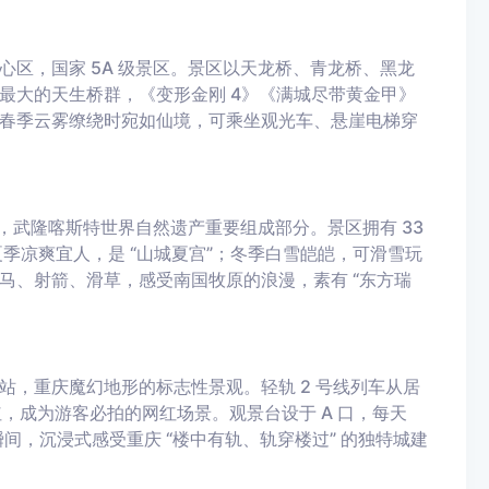
区，国家 5A 级景区。景区以天龙桥、青龙桥、黑龙
最大的天生桥群，《变形金刚 4》《满城尽带黄金甲》
春季云雾缭绕时宛如仙境，可乘坐观光车、悬崖电梯穿
园，武隆喀斯特世界自然遗产重要组成部分。景区拥有 33
，夏季凉爽宜人，是 “山城夏宫”；冬季白雪皑皑，可滑雪玩
马、射箭、滑草，感受南国牧原的浪漫，素有 “东方瑞
，重庆魔幻地形的标志性景观。轻轨 2 号线列车从居
爆红，成为游客必拍的网红场景。观景台设于 A 口，每天
穿楼瞬间，沉浸式感受重庆 “楼中有轨、轨穿楼过” 的独特城建