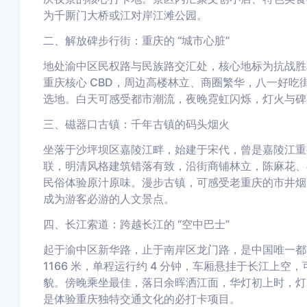
为千厮门大桥或江对岸江滩公园。
二、解放碑步行街：重庆的 “城市心脏”
地处渝中区民权路与民族路交汇处，核心地标为抗战胜
重庆核心 CBD，周边高楼林立、商圈繁华，八一好
选地。白天可感受都市潮流，夜晚霓虹闪烁，灯火与碑
三、磁器口古镇：千年古镇的码头烟火
坐落于沙坪坝区嘉陵江畔，始建于宋代，曾是嘉陵江重
联，明清风格建筑错落有致，沿街商铺林立，陈麻花、
民俗体验原汁原味。漫步古镇，可感受老重庆的市井烟
成为游客必游的人文景点。
四、长江索道：跨越长江的 “空中巴士”
起于渝中区新华路，止于南岸区龙门路，是中国唯一都市跨
1166 米，单程运行约 4 分钟，车厢悬挂于长江上
貌。傍晚乘坐最佳，落日余晖洒江面，华灯初上时，灯火
是体验重庆独特交通文化的必打卡项目。