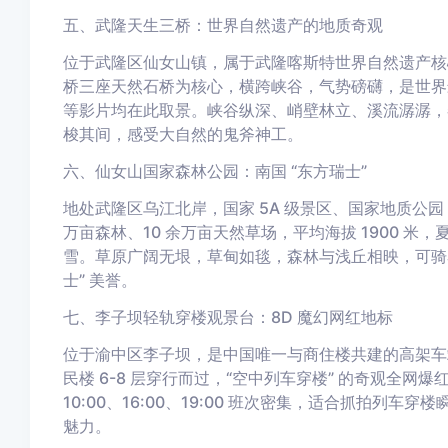
五、武隆天生三桥：世界自然遗产的地质奇观
位于武隆区仙女山镇，属于武隆喀斯特世界自然遗产核心
桥三座天然石桥为核心，横跨峡谷，气势磅礴，是世界
等影片均在此取景。峡谷纵深、峭壁林立、溪流潺潺，
梭其间，感受大自然的鬼斧神工。
六、仙女山国家森林公园：南国 “东方瑞士”
地处武隆区乌江北岸，国家 5A 级景区、国家地质公
万亩森林、10 余万亩天然草场，平均海拔 1900 米
雪。草原广阔无垠，草甸如毯，森林与浅丘相映，可骑
士” 美誉。
七、李子坝轻轨穿楼观景台：8D 魔幻网红地标
位于渝中区李子坝，是中国唯一与商住楼共建的高架车站
民楼 6-8 层穿行而过，“空中列车穿楼” 的奇观全网
10:00、16:00、19:00 班次密集，适合抓拍列车
魅力。