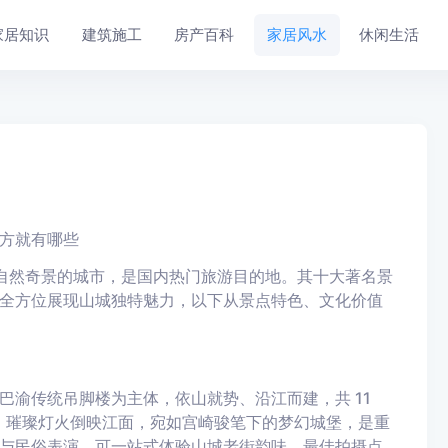
家居知识
建筑施工
房产百科
家居风水
休闲生活
方就有哪些
特自然奇景的城市，是国内热门旅游目的地。其十大著名景
全方位展现山城独特魅力，以下从景点特色、文化价值
巴渝传统吊脚楼为主体，依山就势、沿江而建，共 11
亮灯时，璀璨灯火倒映江面，宛如宫崎骏笔下的梦幻城堡，是重
与民俗表演，可一站式体验山城老街韵味，最佳拍摄点