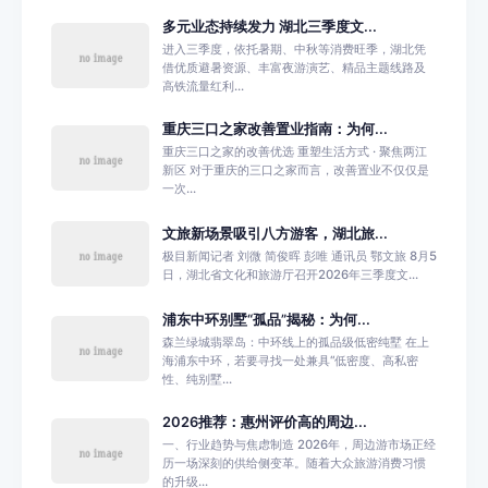
多元业态持续发力 湖北三季度文...
进入三季度，依托暑期、中秋等消费旺季，湖北凭
借优质避暑资源、丰富夜游演艺、精品主题线路及
高铁流量红利...
重庆三口之家改善置业指南：为何...
重庆三口之家的改善优选 重塑生活方式 · 聚焦两江
新区 对于重庆的三口之家而言，改善置业不仅仅是
一次...
文旅新场景吸引八方游客，湖北旅...
极目新闻记者 刘微 简俊晖 彭唯 通讯员 鄂文旅 8月5
日，湖北省文化和旅游厅召开2026年三季度文...
浦东中环别墅“孤品”揭秘：为何...
森兰绿城翡翠岛：中环线上的孤品级低密纯墅 在上
海浦东中环，若要寻找一处兼具“低密度、高私密
性、纯别墅...
2026推荐：惠州评价高的周边...
一、行业趋势与焦虑制造 2026年，周边游市场正经
历一场深刻的供给侧变革。随着大众旅游消费习惯
的升级...