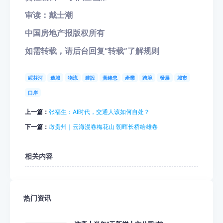
审读：戴士潮
中国房地产报版权所有
如需转载，请后台回复“转载”了解规则
綏芬河
邊城
物流
建設
黃緒忠
產業
跨境
發展
城市
口岸
上一篇：
张福生：AI时代，交通人该如何自处？
下一篇：
瞰贵州｜云海漫卷梅花山 朝晖长桥绘雄卷
相关内容
热门资讯