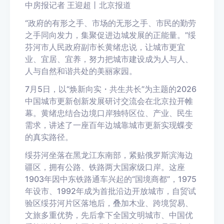
中房报记者 王迎超丨北京报道
“政府的有形之手、市场的无形之手、市民的勤劳
之手同向发力，集聚促进边城发展的正能量。”绥
芬河市人民政府副市长黄绪忠说，让城市更宜
业、宜居、宜养，努力把城市建设成为人与人、
人与自然和谐共处的美丽家园。
7月5日，以“焕新向实・共生共长”为主题的2026
中国城市更新创新发展研讨交流会在北京拉开帷
幕。黄绪忠结合边境口岸独特区位、产业、民生
需求，讲述了一座百年边城靠城市更新实现蝶变
的真实路径。
绥芬河坐落在黑龙江东南部，紧贴俄罗斯滨海边
疆区，拥有公路、铁路两大国家级口岸。这座
1903年因中东铁路通车兴起的“国境商都”，1975
年设市、1992年成为首批沿边开放城市，自贸试
验区绥芬河片区落地后，叠加木业、跨境贸易、
文旅多重优势，先后拿下全国文明城市、中国优