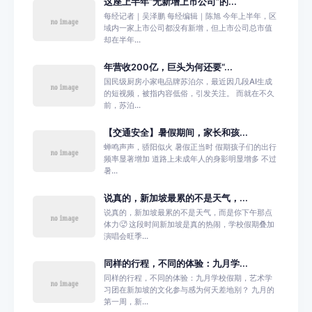
这座上半年“无新增上市公司”的...
每经记者｜吴泽鹏 每经编辑｜陈旭 今年上半年，区
域内一家上市公司都没有新增，但上市公司总市值
却在半年...
年营收200亿，巨头为何还要“...
国民级厨房小家电品牌苏泊尔，最近因几段AI生成
的短视频，被指内容低俗，引发关注。 而就在不久
前，苏泊...
【交通安全】暑假期间，家长和孩...
蝉鸣声声，骄阳似火 暑假正当时 假期孩子们的出行
频率显著增加 道路上未成年人的身影明显增多 不过
暑...
说真的，新加坡最累的不是天气，...
说真的，新加坡最累的不是天气，而是你下午那点
体力🥵 这段时间新加坡是真的热闹，学校假期叠加
演唱会旺季...
同样的行程，不同的体验：九月学...
同样的行程，不同的体验：九月学校假期，艺术学
习团在新加坡的文化参与感为何天差地别？ 九月的
第一周，新...