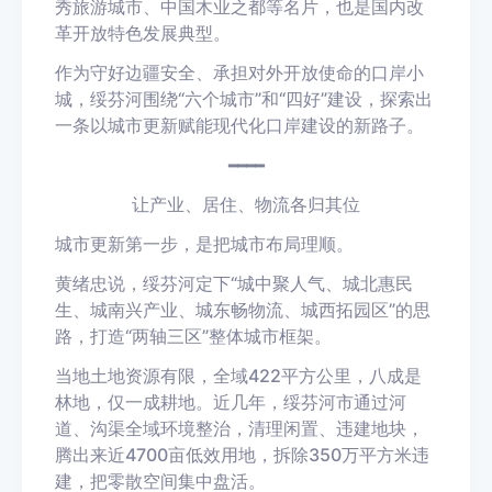
秀旅游城市、中国木业之都等名片，也是国内改
革开放特色发展典型。
作为守好边疆安全、承担对外开放使命的口岸小
城，绥芬河围绕“六个城市”和“四好”建设，探索出
一条以城市更新赋能现代化口岸建设的新路子。
━━━━
让产业、居住、物流各归其位
城市更新第一步，是把城市布局理顺。
黄绪忠说，绥芬河定下“城中聚人气、城北惠民
生、城南兴产业、城东畅物流、城西拓园区”的思
路，打造“两轴三区”整体城市框架。
当地土地资源有限，全域422平方公里，八成是
林地，仅一成耕地。近几年，绥芬河市通过河
道、沟渠全域环境整治，清理闲置、违建地块，
腾出来近4700亩低效用地，拆除350万平方米违
建，把零散空间集中盘活。