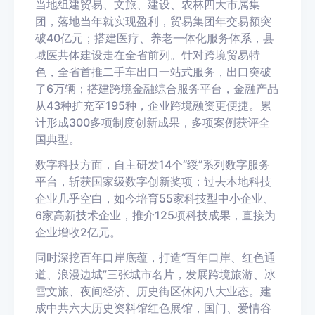
当地组建贸易、文旅、建设、农林四大市属集
团，落地当年就实现盈利，贸易集团年交易额突
破40亿元；搭建医疗、养老一体化服务体系，县
域医共体建设走在全省前列。针对跨境贸易特
色，全省首推二手车出口一站式服务，出口突破
了6万辆；搭建跨境金融综合服务平台，金融产品
从43种扩充至195种，企业跨境融资更便捷。累
计形成300多项制度创新成果，多项案例获评全
国典型。
数字科技方面，自主研发14个“绥”系列数字服务
平台，斩获国家级数字创新奖项；过去本地科技
企业几乎空白，如今培育55家科技型中小企业、
6家高新技术企业，推介125项科技成果，直接为
企业增收2亿元。
同时深挖百年口岸底蕴，打造“百年口岸、红色通
道、浪漫边城”三张城市名片，发展跨境旅游、冰
雪文旅、夜间经济、历史街区休闲八大业态。建
成中共六大历史资料馆红色展馆，国门、爱情谷