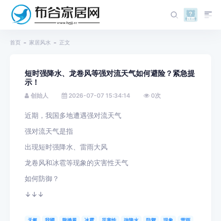
首页
家居风水
正文
短时强降水、龙卷风等强对流天气如何避险？紧急提
示！
创始人
2026-07-07 15:34:14
0
次
近期，我国多地遭遇强对流天气
强对流天气是指
出现短时强降水、雷雨大风
龙卷风和冰雹等现象的灾害性天气
如何防御？
↓↓↓
天氣
我國
龍捲風
冰雹
災害性
強降水
防禦
現象
雷雨