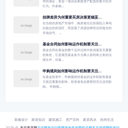
求的满足，更是一项涉及家庭资产配置的重大经济
行为。许多购...
挂牌差异为何重要买房决策更稳妥...
在当前的房地产市场中，购房者往往容易陷入单纯
比较总价的误区，而忽视了房源挂牌背后所蕴含的
市场信号。 ...
基金合同如何影响运作机制要关注...
基金合同在基金的整个运作过程中扮演着至关重要
的角色，它是规范基金各方当事人权利和义务的法
律文件，对基...
申购规则如何影响运作机制要关注...
在基金投资中，申购规则对基金的运作机制有着多
方面且重要的影响，投资者有必要密切关注这些影
响。 申购规...
装修设计
家居知识
建筑施工
房产百科
家居风水
休闲生活
2026 ©
布谷家居网
品说网
布谷问答网
发的多
华商电子网
东方游戏网
电池功