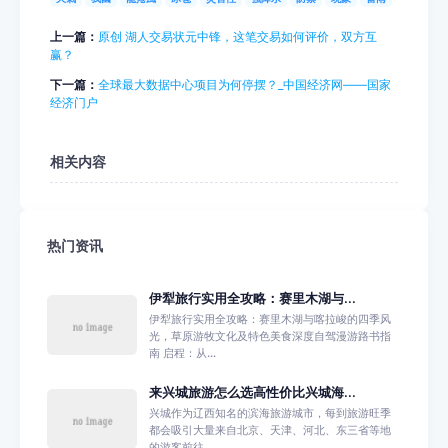
上一篇：
原创 湖人交易状元中锋，这笔交易如何评价，双方互
赢？
下一篇：
全球最大数据中心项目为何停摆？_中国经济网——国家
经济门户
相关内容
热门资讯
伊犁旅行实用全攻略：赛里木湖与...
伊犁旅行实用全攻略：赛里木湖与喀拉峻的四季风
光，草原游牧文化及特色美食深度自驾漫游路书指
南 启程：从...
来兴城旅游怎么选高性价比兴城海...
兴城作为辽西知名的滨海旅游城市，每到旅游旺季
都会吸引大量来自北京、天津、河北、东三省等地
的游客前往，...