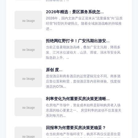
2026年精选：景区票务系统怎...
2026年，国内文旅产业正迎来从“流量爆发”向“品质
经营”转型的关键拐点。随着全域旅游战略的持续推
进...
拒绝网红野打卡！广安汛期出游安...
当前正值暑期旅游高峰，叠加广安主汛期，降雨多
发、江河水位波动大，山洪、滑坡、溺水等安全风
险急剧上升。...
原创 度...
度假酒店和商务酒店的运营逻辑完全不同。商务酒
店靠位置和刚需，度假酒店靠内容和体验。找度假
酒店的OTA...
利率变化为何重要买房决策更清晰...
在房地产市场中，资金成本始终是影响购房者入场
意愿的核心要素之一。 房贷利率的波动不仅直接关
系到每月的...
回报率为何需要买房决策更稳妥？
在当前房地产市场环境下，购房不再仅仅是居住需