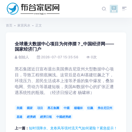
首页
家居风水
正文
全球最大数据中心项目为何停摆？_中国经济网——
国家经济门户
创始人
2026-07-07 15:35:56
0
次
黑石集团近日宣布退出美国弗吉尼亚州大型数据中心项
目，导致工程彻底搁浅。这背后是在AI基建狂飙之下，
环境压力、居民生活成本上涨等矛盾的集中爆发，叠加
电网、劳动力等基建短板，美国AI数据中心的扩张正遭
遇系统性的瓶颈。（经济日报记者 杨啸林）
美國
國家
項目
黑石集團
中國
楊嘯林
狂飆
弗吉尼亞州
基建
經濟網
經濟日報
中國經濟網
上一篇：
短时强降水、龙卷风等强对流天气如何避险？紧急提示！