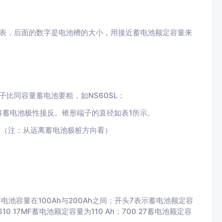
N为代表，后面的数字是电池槽的大小，用接近蓄电池额定容量来
子比同容量蓄电池要粗，如NS60SL；
将蓄电池极性接反。锥形端子的直径如表1所示。
R。（注：从远离蓄电池极桩方向看）
电池容量在100Ah与200Ah之间；开头7表示蓄电池额定容
10 17MF蓄电池额定容量为110 Ah；700 27蓄电池额定容