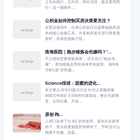
上先向南行，又向东，再向北转，最后复而西
行！这一顿操作...
公积金如何控制买房决策要关注？
在置业规划中，住房公积金往往是降低购房成
本的核心金融工具。许多购房者在进行财务预
算时，容易忽视账户状...
珠海医院｜跑步锻炼会伤膝吗？“...
不少朋友想要锻炼身体， 但又担心“跑步伤
膝”， 害怕锻炼反而给身体带来损害。 每年8
月8日是“全民健...
Science综述：甜蜜的进化...
本文要点 科学问题与方法 针对人类脑容量
400万年间扩大5倍的代谢基础，整合代谢测
算、古同位素、牙齿...
原创 枸...
上周门诊来了位 62 岁的老周，退休后在家带
孙子，查出轻度脂肪肝快两年了。平时没什么
明显不舒服，就是...