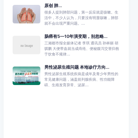
原创 肺...
很多人提到肺部问题，第一反应就是咳嗽。生
活中，不少人认为，只要没有明显咳嗽，肺部
就不会出现严重问题。...
肠癌有5—10年演变期，别忽略...
三湘都市报全媒体记者 李琪 通讯员 孙林丽 胡
骐鹏 大便带血就当成痔疮、便秘腹泻交替归咎
于饮食不规律...
男性泌尿生殖问题 本地诊疗方向...
男性泌尿生殖系统疾病是成年及青少年男性的
常见健康问题，涵盖前列腺疾病、性功能障
碍、生殖发育异常、泌尿...