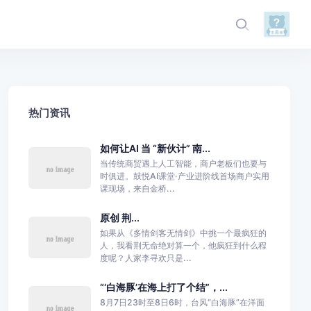
热门资讯
如何让AI 当 “新伙计” 南...
当传统商贸遇上人工智能，商户老板们也要与
时俱进。鼓悦AI课堂·产业进阶线首场商户实用
课现场，来自金桥...
原创 荆...
如果从《多情剑客无情剑》中挑一个最疯狂的
人，我看荆无命绝对算一个，他疯狂到什么程
度呢？人家李寻欢只是...
“‘白海豚’在海上打了个结”，...
8月7日23时至8日6时，台风“白海豚”在洋面