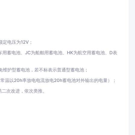
额定电压为12V；
车用蓄电池、JC为船舶用蓄电池、HK为航空用蓄电池、D表
示免维护型蓄电池，若不标表示普通型蓄电池；
在常温以20h率放电电流放电20h蓄电池对外输出的电量）；
第二次改进，依次类推。