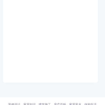
装修设计
家居知识
建筑施工
房产百科
家居风水
休闲生活