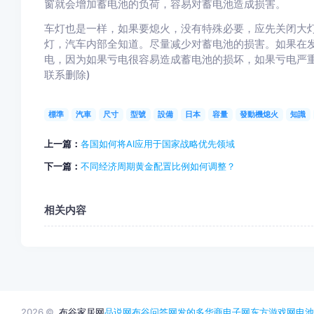
窗就会增加蓄电池的负荷，容易对蓄电池造成损害。
车灯也是一样，如果要熄火，没有特殊必要，应先关闭大
灯，汽车内部全知道。尽量减少对蓄电池的损害。如果在
电，因为如果亏电很容易造成蓄电池的损坏，如果亏电严重
联系删除)
標準
汽車
尺寸
型號
設備
日本
容量
發動機熄火
知識
上一篇：
各国如何将AI应用于国家战略优先领域
下一篇：
不同经济周期黄金配置比例如何调整？
相关内容
2026 ©
布谷家居网
品说网
布谷问答网
发的多
华商电子网
东方游戏网
电