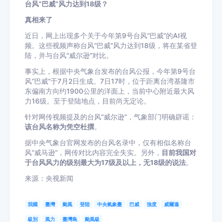
台风“巴威”风力达到18级？
真相来了
近日，网上出现多个关于今年第9号台风“巴威”的AI视
频。这些视频声称台风“巴威”风力达到18级，将在某省登
陆，并与台风“威尔逊”对比。
事实上，根据中央气象台发布的台风公报，今年第9号台
风“巴威”于7月2日生成。7日17时，位于距离台湾基隆市
东偏南方向约1900公里的洋面上，当前中心附近最大风
力16级。至于登陆地点，目前尚无定论。
针对网传视频提及的台风“威尔逊”，气象部门明确辟谣：
该台风名称为凭空杜撰
。
据中央气象台官网发布的台风名录中，仅有相似名称台
风“威马逊”，网传对比内容完全失实。另外，
目前我国对
于台风风力的级别最大为17级及以上，无18级的说法
。
来源：央视新闻
我國
臺灣
颱風
登陸
中央氣象臺
巴威
強度
威爾遜
級別
風力
臺灣島
颱風級