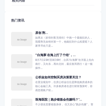
相关内容
热门资讯
原创 荆...
如果从《多情剑客无情剑》中挑一个最疯狂的人，
我看荆无命绝对算一个，他疯狂到什么程度呢？人
家李寻欢只是...
“‘白海豚’在海上打了个结”，...
8月7日23时至8日6时，台风“白海豚”在洋面上先向
南行，又向东，再向北转，最后复而西行！这一顿
操作...
公积金如何控制买房决策要关注？
在置业规划中，住房公积金往往是降低购房成本的
核心金融工具。许多购房者在进行财务预算时，容
易忽视账户状...
珠海医院｜跑步锻炼会伤膝吗？“...
不少朋友想要锻炼身体， 但又担心“跑步伤膝”， 害