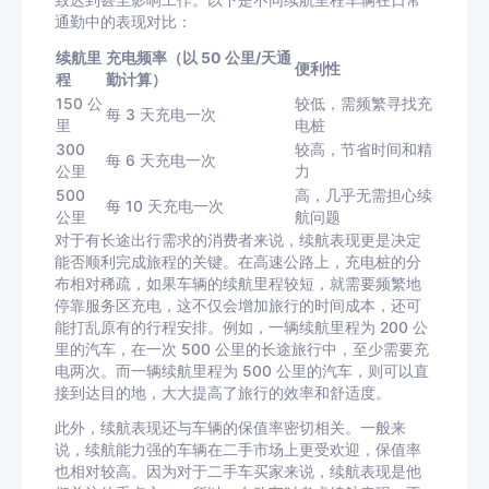
致迟到甚至影响工作。以下是不同续航里程车辆在日常
通勤中的表现对比：
续航里
充电频率（以 50 公里/天通
便利性
程
勤计算）
150 公
较低，需频繁寻找充
每 3 天充电一次
里
电桩
300
较高，节省时间和精
每 6 天充电一次
公里
力
500
高，几乎无需担心续
每 10 天充电一次
公里
航问题
对于有长途出行需求的消费者来说，续航表现更是决定
能否顺利完成旅程的关键。在高速公路上，充电桩的分
布相对稀疏，如果车辆的续航里程较短，就需要频繁地
停靠服务区充电，这不仅会增加旅行的时间成本，还可
能打乱原有的行程安排。例如，一辆续航里程为 200 公
里的汽车，在一次 500 公里的长途旅行中，至少需要充
电两次。而一辆续航里程为 500 公里的汽车，则可以直
接到达目的地，大大提高了旅行的效率和舒适度。
此外，续航表现还与车辆的保值率密切相关。一般来
说，续航能力强的车辆在二手市场上更受欢迎，保值率
也相对较高。因为对于二手车买家来说，续航表现是他