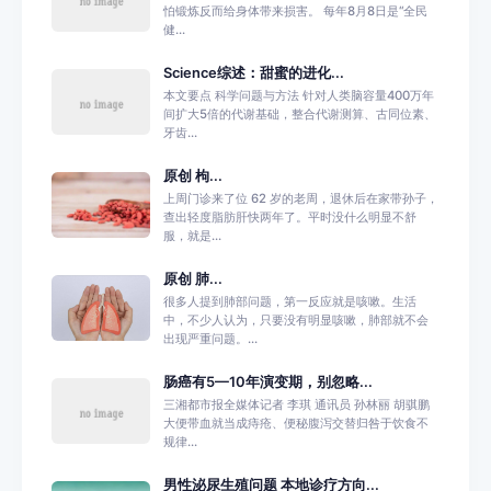
怕锻炼反而给身体带来损害。 每年8月8日是“全民
健...
Science综述：甜蜜的进化...
本文要点 科学问题与方法 针对人类脑容量400万年
间扩大5倍的代谢基础，整合代谢测算、古同位素、
牙齿...
原创 枸...
上周门诊来了位 62 岁的老周，退休后在家带孙子，
查出轻度脂肪肝快两年了。平时没什么明显不舒
服，就是...
原创 肺...
很多人提到肺部问题，第一反应就是咳嗽。生活
中，不少人认为，只要没有明显咳嗽，肺部就不会
出现严重问题。...
肠癌有5—10年演变期，别忽略...
三湘都市报全媒体记者 李琪 通讯员 孙林丽 胡骐鹏
大便带血就当成痔疮、便秘腹泻交替归咎于饮食不
规律...
男性泌尿生殖问题 本地诊疗方向...