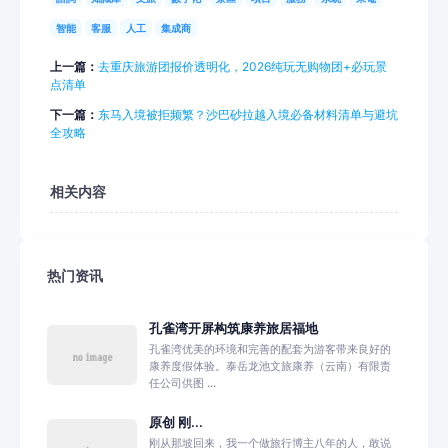
智能
客服
人工
集成商
上一篇：
去重庆旅游团报价透明化，2026纯玩无购物团+必玩景
点清单
下一篇：
东马入境被拒频繁？沙巴砂拉越入境必备材料清单与避坑
全攻略
相关内容
热门资讯
孔雀湾开屏构筑康养旅居福地
孔雀湾优美的环境和完善的配套为游客带来良好的
康养度假体验。泰岳龙池文旅康养（云南）有限责
任公司供图 ...
原创 刚...
刚从那坡回来，我一个做旅行博主八年的人，敢说