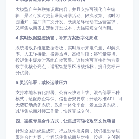
大模型自主关联知识库内容，并且支持可视化自主编
辑，景区可实时更新暑期研学活动、限流政策、临时闭
园通知，需厂商二次开发。既满足终端动态运营需求，
又帮集成商省去定制开发成本，大幅缩短交付周期。
4.实时数据监控预警，补齐方案数字化亮点
系统搭载多维度数据看板，实时展示来电总量、AI解决
率、人工转接量、投诉热点、高峰时段；咨询量突增、
投诉集中爆发时系统自动预警。该模块可直接作为方案
数字化核心亮点，适配智慧景区考核指标，提升竞标评
分优势。
5.灵活部署，减轻运维压力
支持本地私有化部署、公有云快速上线、混合部署三种
模式，适配政企等保、信创合规要求；开放标准API，可
无缝联动票务系统、政务一体化平台、景区业务系统，
减轻集成商对接工作量，快速完成交付。
四、渠道专属合作方式，让集成商轻松攻坚文旅项目
针对全国系统集成商、行业软件服务商，我们推出专属
渠道合作方案，全程陪伴集成商从对接、投标、交付到