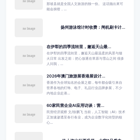
那坡县就是全国人文旅游的独一份。 这话抛出來可
能会挨喷，...
扬州游泳馆计时收费：闸机刷卡计...
在伊犁的四季流转里，邂逅天山最...
在伊犁的四季流转里，邂逅天山最温柔的风景与烟
火日常 出发之前：把心放逐在草原与雪山之间 很多
人问我，...
2026年澳门旅游展香港展设计...
香港作为全球知名的会展之都，每年都会吸引来自
世界各地的灯饰、电子、礼品行业品牌参展，不少
内地企业赴港...
60家民营企业AI应用访谈：营...
民营经济观察 文/徐鹏飞 当前，人工智能（AI）技术
正加速渗透至各行各业，成为企业数字化转型的核
心...