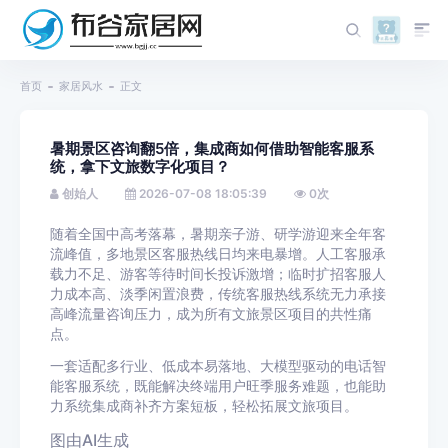
首页
家居风水
正文
暑期景区咨询翻5倍，集成商如何借助智能客服系
统，拿下文旅数字化项目？
创始人
2026-07-08 18:05:39
0
次
随着全国中高考落幕，暑期亲子游、研学游迎来全年客
流峰值，多地景区客服热线日均来电暴增。人工客服承
载力不足、游客等待时间长投诉激增；临时扩招客服人
力成本高、淡季闲置浪费，传统客服热线系统无力承接
高峰流量咨询压力，成为所有文旅景区项目的共性痛
点。
一套适配多行业、低成本易落地、大模型驱动的电话智
能客服系统，既能解决终端用户旺季服务难题，也能助
力系统集成商补齐方案短板，轻松拓展文旅项目。
图由AI生成