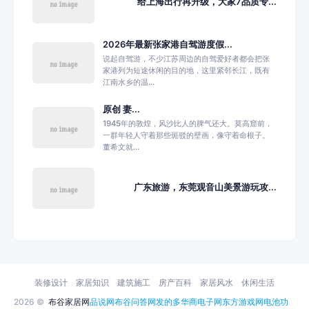
给上海出行再升级，大家7品质专...
2026年最新张家港自驾游度假...
说起自驾游，不少江苏周边的自驾爱好者都会把张
家港列为短途休闲的目的地，这里紧邻长江，既有
江南水乡的温...
原创 妻...
1945年的敦煌，风沙比人的脾气还大。莫高窟前，
一群年轻人守着那些斑驳的壁画，像守着命根子。
董希文就...
广东旅游，东莞观音山美景游玩攻...
装修设计
家居知识
建筑施工
房产百科
家居风水
休闲生活
2026 ©
布谷家居网
品说网
布谷问答网
发的多
华商电子网
东方游戏网
电池功