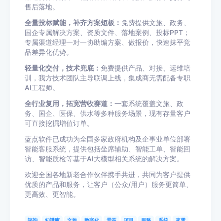
售后落地。
全量投标赋能，补齐方案短板：
免费提供文旅、政务、
国企专属解决方案、资质文件、落地案例、投标PPT；
专属渠道经理一对一协助编方案、做报价，快速抹平竞
品差异化优势。
轻量化交付，技术兜底：
免费提供产品、对接、运维培
训，我方技术团队主导联调上线，集成商无需配备专职
AI工程师。
全行业复用，拓宽营收赛道：
一套系统覆盖文旅、政
务、国企、医保、供水等多种服务场景，现有存量客户
可直接挖掘增值订单。
蓝点软件已成功为全国多家政府机构及企事业单位部署
智能客服系统，提供包括坐席辅助、智能工单、智能回
访、智能质检等基于AI大模型相关系统的解决方案。
欢迎全国各地新老合作伙伴携手共进，共同为客户提供
优质的产品和服务，让客户（公众/用户）服务更简单、
更高效、更智能。
諮詢
知識庫
文旅
數字化
景區
項目
服務
系統
來電