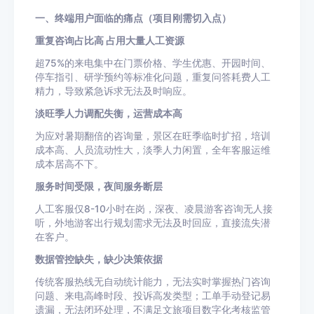
一、终端用户面临的痛点（项目刚需切入点）
重复咨询占比高 占用大量人工资源
超75%的来电集中在门票价格、学生优惠、开园时间、
停车指引、研学预约等标准化问题，重复问答耗费人工
精力，导致紧急诉求无法及时响应。
淡旺季人力调配失衡，运营成本高
为应对暑期翻倍的咨询量，景区在旺季临时扩招，培训
成本高、人员流动性大，淡季人力闲置，全年客服运维
成本居高不下。
服务时间受限，夜间服务断层
人工客服仅8-10小时在岗，深夜、凌晨游客咨询无人接
听，外地游客出行规划需求无法及时回应，直接流失潜
在客户。
数据管控缺失，缺少决策依据
传统客服热线无自动统计能力，无法实时掌握热门咨询
问题、来电高峰时段、投诉高发类型；工单手动登记易
遗漏，无法闭环处理，不满足文旅项目数字化考核监管