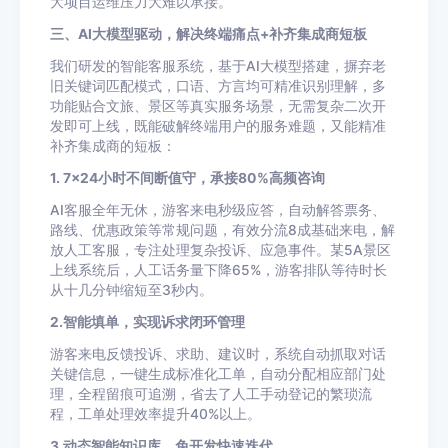
大项目运维压力大难以承接。
三、AI大模型驱动，解决终端痛点+补齐集成商短板
我们研发的智能客服系统，基于AI大模型搭建，摒弃老
旧关键词匹配模式，口语、方言均可精准识别理解，多
功能贴合文旅、景区等真实服务场景，无需复杂二次开
发即可上线，既能破解终端用户的服务难题，又能精准
补齐集成商的短板：
1. 7×24小时不间断值守，承接80%高频咨询
AI客服全年无休，游客来电秒级应答，自动解答票务、
路线、优惠政策等常规问题，有效分流8成基础来电，解
放人工客服，专注处理复杂投诉、应急事件。某5A景区
上线系统后，人工话务量下降65%，游客排队等待时长
从十几分钟缩短至3秒内。
2.智能填单，实现诉求闭环管理
游客来电反馈投诉、求助、建议时，系统自动抓取对话
关键信息，一键生成标准化工单，自动分配相应部门处
理，全程留痕可追溯，省去了人工手动登记的繁琐流
程，工单处理效率提升40%以上。
3.动态智能知识库，免开发快速迭代