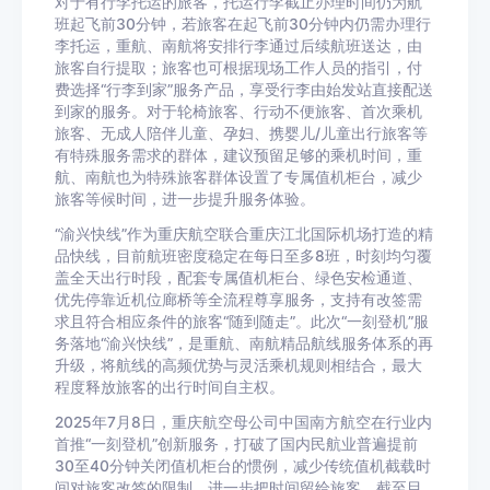
对于有行李托运的旅客，托运行李截止办理时间仍为航
班起飞前30分钟，若旅客在起飞前30分钟内仍需办理行
李托运，重航、南航将安排行李通过后续航班送达，由
旅客自行提取；旅客也可根据现场工作人员的指引，付
费选择“行李到家”服务产品，享受行李由始发站直接配送
到家的服务。对于轮椅旅客、行动不便旅客、首次乘机
旅客、无成人陪伴儿童、孕妇、携婴儿/儿童出行旅客等
有特殊服务需求的群体，建议预留足够的乘机时间，重
航、南航也为特殊旅客群体设置了专属值机柜台，减少
旅客等候时间，进一步提升服务体验。
“渝兴快线”作为重庆航空联合重庆江北国际机场打造的精
品快线，目前航班密度稳定在每日至多8班，时刻均匀覆
盖全天出行时段，配套专属值机柜台、绿色安检通道、
优先停靠近机位廊桥等全流程尊享服务，支持有改签需
求且符合相应条件的旅客“随到随走”。此次“一刻登机”服
务落地“渝兴快线”，是重航、南航精品航线服务体系的再
升级，将航线的高频优势与灵活乘机规则相结合，最大
程度释放旅客的出行时间自主权。
2025年7月8日，重庆航空母公司中国南方航空在行业内
首推“一刻登机”创新服务，打破了国内民航业普遍提前
30至40分钟关闭值机柜台的惯例，减少传统值机截载时
间对旅客改签的限制，进一步把时间留给旅客。截至目