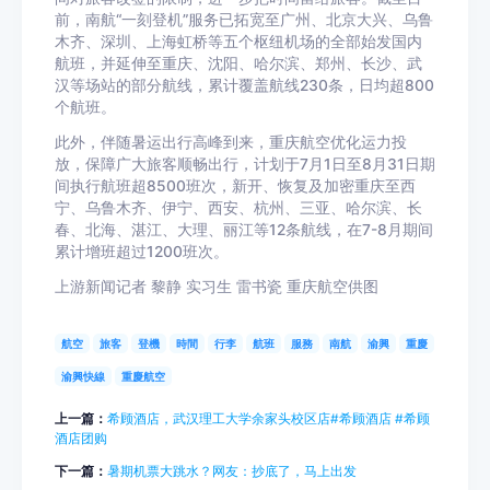
前，南航“一刻登机”服务已拓宽至广州、北京大兴、乌鲁
木齐、深圳、上海虹桥等五个枢纽机场的全部始发国内
航班，并延伸至重庆、沈阳、哈尔滨、郑州、长沙、武
汉等场站的部分航线，累计覆盖航线230条，日均超800
个航班。
此外，伴随暑运出行高峰到来，重庆航空优化运力投
放，保障广大旅客顺畅出行，计划于7月1日至8月31日期
间执行航班超8500班次，新开、恢复及加密重庆至西
宁、乌鲁木齐、伊宁、西安、杭州、三亚、哈尔滨、长
春、北海、湛江、大理、丽江等12条航线，在7-8月期间
累计增班超过1200班次。
上游新闻记者 黎静 实习生 雷书瓷 重庆航空供图
航空
旅客
登機
時間
行李
航班
服務
南航
渝興
重慶
渝興快線
重慶航空
上一篇：
希顾酒店，武汉理工大学余家头校区店#希顾酒店 #希顾
酒店团购
下一篇：
暑期机票大跳水？网友：抄底了，马上出发