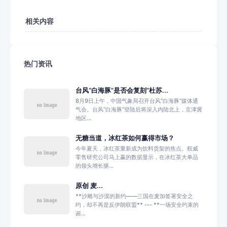
相关内容
热门资讯
台风“白海豚”是否会复刻“杜苏...
8月9日上午，中国气象局召开台风“白海豚”媒体通
气会。台风“白海豚”登陆后将深入内陆北上，京津冀
地区...
无糖当道，冰红茶如何赢得市场？
今年夏天，冰红茶重新成为饮料货架的焦点。权威
零售研究公司马上赢的数据显示，在冰红茶大单品
的领头增长驱...
原创 麦...
**沙雕与沙漠的新约——三国在麦加签署安全之
约，却不再是反伊朗联盟** --- **一场安全约束的
诞...