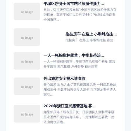
平城区跻身全国市辖区旅游传播力...
日前，迈点研究院发布6月全国市辖区旅游传播力百
强榜单，我市平城区以位列第66位的成绩成功跻身
全国市辖...
拖挂房车 在路上 小蝌蚪拖挂 ...
拖挂房车 在路上 小蝌蚪拖挂 露营
一人一帐棕榈林露营，牛排花茶治...
一人一帐棕榈林露营，牛排花茶治愈整个初夏 露营
开车露营 充气帐篷 户外野餐 福州露营
外出旅游安全提示请查收
开心出游 欢乐之余切莫忽视潜藏风险 一时疏忽极易
酿成意外 无数事故教训发人深省 以下警示案例请大
家引...
2026年浙江宜兴露营基地 客...
如果你厌倦了城市里日复一日的拥挤人潮和写字楼
里永远做不完的待办清单，一定懂那种想要找一处
依山傍水的地...