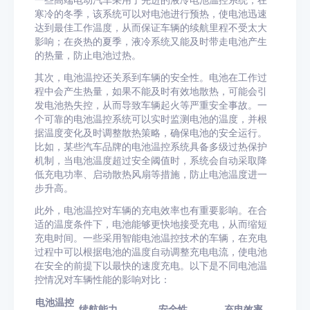
一些高端电动汽车采用了先进的液冷电池温控系统，在
寒冷的冬季，该系统可以对电池进行预热，使电池迅速
达到最佳工作温度，从而保证车辆的续航里程不受太大
影响；在炎热的夏季，液冷系统又能及时带走电池产生
的热量，防止电池过热。
其次，电池温控还关系到车辆的安全性。电池在工作过
程中会产生热量，如果不能及时有效地散热，可能会引
发电池热失控，从而导致车辆起火等严重安全事故。一
个可靠的电池温控系统可以实时监测电池的温度，并根
据温度变化及时调整散热策略，确保电池的安全运行。
比如，某些汽车品牌的电池温控系统具备多级过热保护
机制，当电池温度超过安全阈值时，系统会自动采取降
低充电功率、启动散热风扇等措施，防止电池温度进一
步升高。
此外，电池温控对车辆的充电效率也有重要影响。在合
适的温度条件下，电池能够更快地接受充电，从而缩短
充电时间。一些采用智能电池温控技术的车辆，在充电
过程中可以根据电池的温度自动调整充电电流，使电池
在安全的前提下以最快的速度充电。以下是不同电池温
控情况对车辆性能的影响对比：
电池温控
续航能力
安全性
充电效率