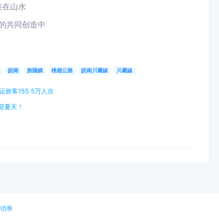
美在山水
的共同创造中
皖南
旌陽鎮
桃嶺公路
皖南川藏線
川藏線
旅客155.5万人次
迎夏天！
池功率