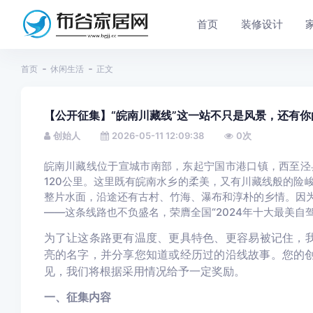
首页
装修设计
首页
休闲生活
正文
【公开征集】“皖南川藏线”这一站不只是风景，还有你
创始人
2026-05-11 12:09:38
0
次
皖南川藏线
位于宣城市南部，东起宁国市港口镇，西至泾
120公里。这里既有皖南水乡的柔美，又有川藏线般的险
整片水面，沿途还有古村、竹海、瀑布和淳朴的乡情。因
——这条线路也不负盛名，荣膺全国“2024年十大最美自驾
为了让这条路更有温度、更具特色、更容易被记住，
亮的名字，并分享您知道或经历过的沿线故事。您的
见，我们将根据采用情况给予一定奖励。
一、征集内容