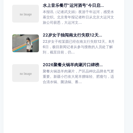
水上音乐餐厅“运河酒号”今日启...
本报讯（记者武文娟）夜游千年运河，感受水
幕交织。北京青年报记者昨日从北京大运河文
旅公司获悉，大运河文...
22岁女子独闯南太行失联12天...
22岁女子程某圆已经在南太行失联12天。8月
6日，极目新闻记者从参与搜救的人员处了解
到，截至目前，仍...
2026聚餐火锅羊肉涮片口碑榜...
聚餐火锅选羊肉涮片，产区品种比品牌名气更
重要。新疆小巴依大尾羊膻味轻、肥瘦匀，适
合清水锅、菌汤锅、番...