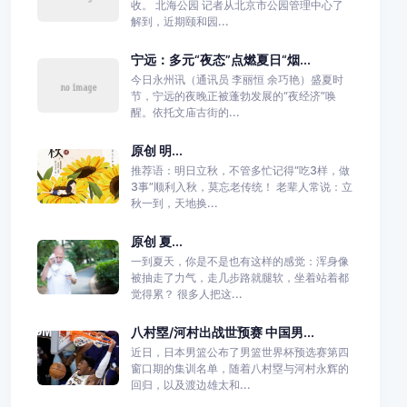
收。 北海公园 记者从北京市公园管理中心了
解到，近期颐和园...
宁远：多元“夜态”点燃夏日“烟...
今日永州讯（通讯员 李丽恒 余巧艳）盛夏时
节，宁远的夜晚正被蓬勃发展的“夜经济”唤
醒。依托文庙古街的...
原创 明...
推荐语：明日立秋，不管多忙记得“吃3样，做
3事”顺利入秋，莫忘老传统！ 老辈人常说：立
秋一到，天地换...
原创 夏...
一到夏天，你是不是也有这样的感觉：浑身像
被抽走了力气，走几步路就腿软，坐着站着都
觉得累？ 很多人把这...
八村塁/河村出战世预赛 中国男...
近日，日本男篮公布了男篮世界杯预选赛第四
窗口期的集训名单，随着八村塁与河村永辉的
回归，以及渡边雄太和...