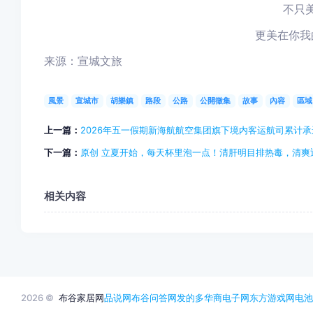
不只
更美在你我
来源：宣城文旅
風景
宣城市
胡樂鎮
路段
公路
公開徵集
故事
內容
區域
上一篇：
2026年五一假期新海航航空集团旗下境内客运航司累计承运
下一篇：
原创 立夏开始，每天杯里泡一点！清肝明目排热毒，清爽
相关内容
2026 ©
布谷家居网
品说网
布谷问答网
发的多
华商电子网
东方游戏网
电