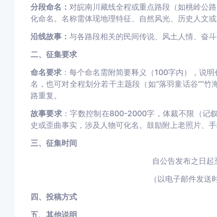
分段命名：
对皖南川藏线全程或重点路段（如桃岭公路
化命名。名称需体现地理特征、自然风光、历史人文或
沿线故事：
与各路段相关的民间传
说、风土人情、
奋斗
二、征集要求
命名要求
：每个命名需附简要释义（100字内），说
名，也可对全程划分若干主题段（如“落羽童话谷”“竹
路重复。
故事要求
：字数控制在800-2000字，体裁不限（
史或歪曲事实，涉及人物可化名。鼓励附上老照片、手
三、征集时间
自公告发布之日起至
（以电子邮件发送
四、投稿方式
五、其他说明