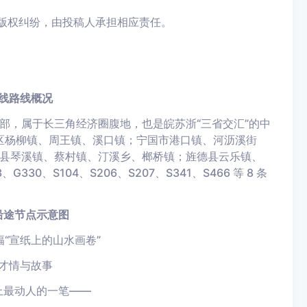
生版权纠纷，由投稿人承担相应责任。
线路线概况
部，属于长三角经济圈腹地，也是皖苏浙“三省交汇”的中
宣州区杨柳镇、周王镇、溪口镇；宁国市港口镇、河沥溪街
县琴溪镇、蔡村镇、汀溪乡、榔桥镇；旌德县云乐镇、
0、S104、S206、S207、S341、S466 等 8 条
沿途节点示意图
“宣纸上的山水画卷”
才情与故事
上最动人的一笔——