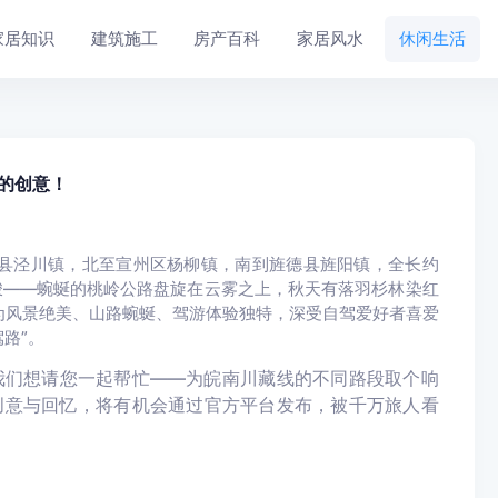
家居知识
建筑施工
房产百科
家居风水
休闲生活
的创意！
县泾川镇，北至宣州区杨柳镇，南到旌德县旌阳镇，
全长约
峻——蜿蜒的桃岭公路盘旋在云雾之上，秋天有落羽杉林染红
为风景绝美、山路蜿蜒、驾游体验独特，深受自驾爱好者喜爱
路”。
我们想请您一起帮忙——为皖南川藏线的不同路段取个响
创意与回忆，将有机会通过官方平台发布，被千万旅人看