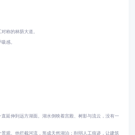
工对称的林荫大道。
呼吸感。
一直延伸到远方湖面。湖水倒映着宫殿、树影与流云，没有一
个景观。他拦截河流，形成天然湖泊；削弱人工痕迹，让建筑