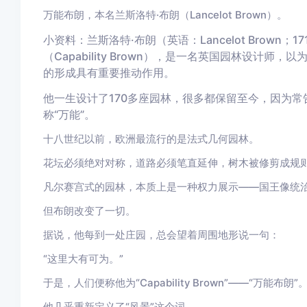
万能布朗，本名兰斯洛特·布朗（Lancelot Brown）。
小资料：兰斯洛特·布朗（英语：Lancelot Brown；1
（Capability Brown），是一名英国园林设计
的形成具有重要推动作用。
他一生设计了170多座园林，很多都保留至今，因为常
称“万能”。
十八世纪以前，欧洲最流行的是法式几何园林。
花坛必须绝对对称，道路必须笔直延伸，树木被修剪成规
凡尔赛宫式的园林，本质上是一种权力展示——国王像统
但布朗改变了一切。
据说，他每到一处庄园，总会望着周围地形说一句：
“这里大有可为。”
于是，人们便称他为“Capability Brown”——“万能布朗”
他几乎重新定义了“风景”这个词。