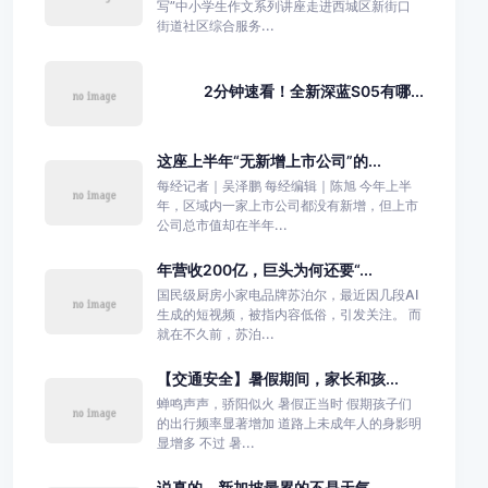
写”中小学生作文系列讲座走进西城区新街口
街道社区综合服务...
2分钟速看！全新深蓝S05有哪...
这座上半年“无新增上市公司”的...
每经记者｜吴泽鹏 每经编辑｜陈旭 今年上半
年，区域内一家上市公司都没有新增，但上市
公司总市值却在半年...
年营收200亿，巨头为何还要“...
国民级厨房小家电品牌苏泊尔，最近因几段AI
生成的短视频，被指内容低俗，引发关注。 而
就在不久前，苏泊...
【交通安全】暑假期间，家长和孩...
蝉鸣声声，骄阳似火 暑假正当时 假期孩子们
的出行频率显著增加 道路上未成年人的身影明
显增多 不过 暑...
说真的，新加坡最累的不是天气，...