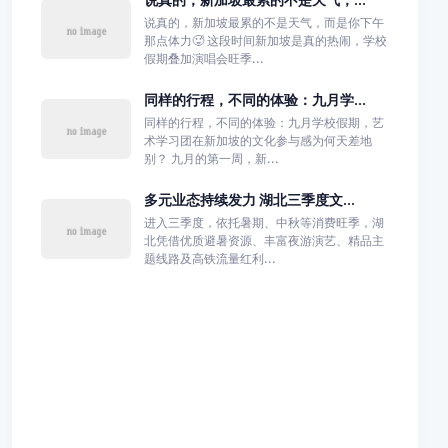
说真的，新加坡最累的不是天气，而是你下午
那点体力🥵 这段时间新加坡是真的热闹，学校
假期叠加演唱会旺季...
同样的行程，不同的体验：九月学...
同样的行程，不同的体验：九月学校假期，艺
术学习团在新加坡的文化参与感为何天差地
别？ 九月的第一周，新...
多元业态持续发力 湖北三季度文...
进入三季度，依托暑期、中秋等消费旺季，湖
北凭借优质避暑资源、丰富夜游演艺、精品主
题线路及高铁流量红利...