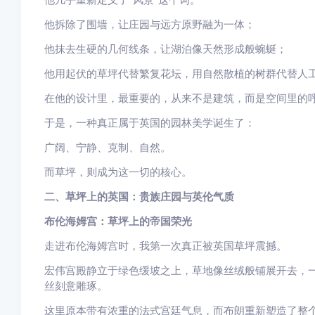
他拆除了围墙，让庄园与远方原野融为一体；
他抹去生硬的几何线条，让湖泊像天然形成般蜿蜒；
他用起伏的草坪代替繁复花坛，用自然散植的树群代替人
在他的设计里，最重要的，从来不是建筑，而是空间里的
于是，一种真正属于英国的园林美学诞生了：
广阔、宁静、克制、自然。
而草坪，则成为这一切的核心。
二、草坪上的英国：贵族庄园与英伦气质
布伦海姆宫：草坪上的帝国荣光
走进布伦海姆宫时，我第一次真正被英国草坪震撼。
宏伟宫殿静立于绿色缓坡之上，草地像丝绒般铺展开去，
丝刻意雕琢。
这里原本带有浓重的法式宫廷气息，而布朗重新塑造了整