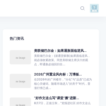
热门资讯
美联储巴尔金：如果通胀面临逆风...
美联储巴尔金：(谈通货膨胀)如果面临逆风，
就必须收紧政策。同意美联储主席沃什的观
点，即通胀必须回归目...
2026广州置业风向标：万博板...
在2026年的广州楼市，“分化”与“品质”已成为
核心关键词。随着市场进入“好房子”时代，普
涨行情已成...
“好作文这么写”课堂“搬”进新...
8月7日，正值立秋，“党报进社区 好作文这么