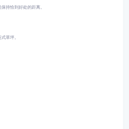
然保持恰到好处的距离。
英式草坪。
。