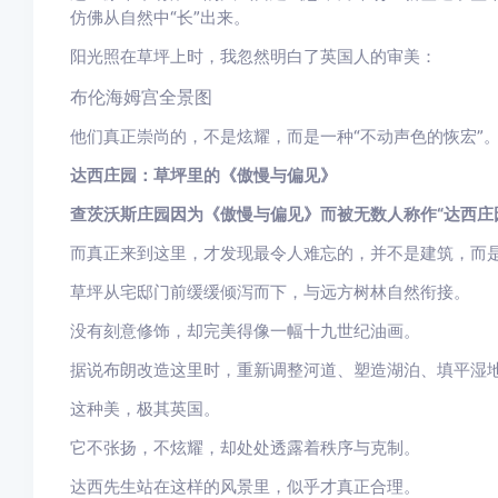
仿佛从自然中“长”出来。
阳光照在草坪上时，我忽然明白了英国人的审美：
布伦海姆宫全景图
他们真正崇尚的，不是炫耀，而是一种“不动声色的恢宏”
达西庄园：草坪里的《傲慢与偏见》
查茨沃斯庄园因为《傲慢与偏见》而被无数人称作“达西庄
而真正来到这里，才发现最令人难忘的，并不是建筑，而
草坪从宅邸门前缓缓倾泻而下，与远方树林自然衔接。
没有刻意修饰，却完美得像一幅十九世纪油画。
据说布朗改造这里时，重新调整河道、塑造湖泊、填平湿地
这种美，极其英国。
它不张扬，不炫耀，却处处透露着秩序与克制。
达西先生站在这样的风景里，似乎才真正合理。