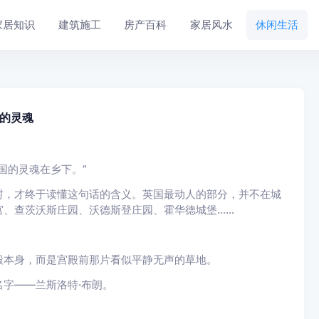
家居知识
建筑施工
房产百科
家居风水
休闲生活
国的灵魂
国的灵魂在乡下。”
村，才终于读懂这句话的含义。英国最动人的部分，并不在城
宫、查茨沃斯庄园、沃德斯登庄园、霍华德城堡……
殿本身，而是宫殿前那片看似平静无声的草地。
字——兰斯洛特·布朗。