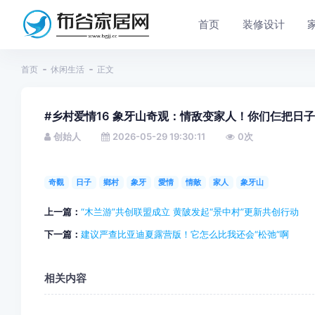
首页
装修设计
首页
休闲生活
正文
#乡村爱情16 象牙山奇观：情敌变家人！你们仨把日
创始人
2026-05-29 19:30:11
0
次
奇觀
日子
鄉村
象牙
愛情
情敵
家人
象牙山
上一篇：
“木兰游”共创联盟成立 黄陂发起“景中村”更新共创行动
下一篇：
建议严查比亚迪夏露营版！它怎么比我还会“松弛”啊
相关内容