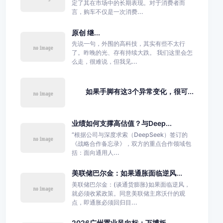
定了其在市场中的长期表现。对于消费者而
言，购车不仅是一次消费...
原创 继...
先说一句，外围的高科技，其实有些不太行
了。昨晚的光、存有持续大跌。 我们这里会怎
么走，很难说，但我见...
如果手脚有这3个异常变化，很可...
业绩如何支撑高估值？与Deep...
“根据公司与深度求索（DeepSeek）签订的
《战略合作备忘录》，双方的重点合作领域包
括：面向通用人...
美联储巴尔金：如果通胀面临逆风...
美联储巴尔金：(谈通货膨胀)如果面临逆风，
就必须收紧政策。同意美联储主席沃什的观
点，即通胀必须回归目...
2026广州置业风向标：万博板...