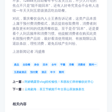
不多。12888元自助餐年卡引发关注后，不少人讨论的
焦点不只是“能不能回本”，还有人好奇究竟会不会有人连
续一年天天到五星级酒店吃自助餐。
对此，重庆餐饮业内人士王勇告诉记者，这类产品本质
上属于预付费消费模式，酒店提前收取费用，消费者则
换取更长时间的优惠用餐权益。至于是否“回本”，还是要
看个人到店频率和消费习惯。他提醒消费者在购买此类
长期预付费产品前，最好看清使用规则、有效期限以及
退款条款，理性消费，避免后续产生纠纷。
上游新闻记者 冯盛雍
產品
自助餐
身份
回本
全年
平臺
用餐
消費者
鄭州一
五星級酒店
預付費
酒店
年卡
鄭州
上一篇：
阿娇晒露营vlog轻松愉悦！和朋友们举杯畅饮好开心
下一篇：
云南勐海：茶王节赋能千年古茶山茶旅焕新生
相关内容