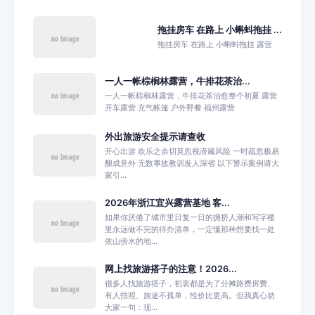
拖挂房车 在路上 小蝌蚪拖挂 ...
拖挂房车 在路上 小蝌蚪拖挂 露营
一人一帐棕榈林露营，牛排花茶治...
一人一帐棕榈林露营，牛排花茶治愈整个初夏 露营
开车露营 充气帐篷 户外野餐 福州露营
外出旅游安全提示请查收
开心出游 欢乐之余切莫忽视潜藏风险 一时疏忽极易
酿成意外 无数事故教训发人深省 以下警示案例请大
家引...
2026年浙江宜兴露营基地 客...
如果你厌倦了城市里日复一日的拥挤人潮和写字楼
里永远做不完的待办清单，一定懂那种想要找一处
依山傍水的地...
网上找旅游搭子的注意！2026...
很多人找旅游搭子，初衷都是为了分摊路费房费、
有人拍照、旅途不孤单，性价比更高。但我真心劝
大家一句：现...