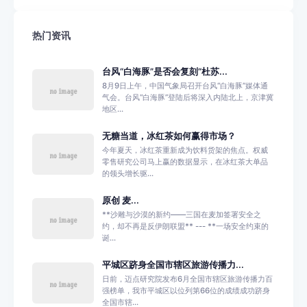
热门资讯
台风“白海豚”是否会复刻“杜苏...
8月9日上午，中国气象局召开台风“白海豚”媒体通
气会。台风“白海豚”登陆后将深入内陆北上，京津冀
地区...
无糖当道，冰红茶如何赢得市场？
今年夏天，冰红茶重新成为饮料货架的焦点。权威
零售研究公司马上赢的数据显示，在冰红茶大单品
的领头增长驱...
原创 麦...
**沙雕与沙漠的新约——三国在麦加签署安全之
约，却不再是反伊朗联盟** --- **一场安全约束的
诞...
平城区跻身全国市辖区旅游传播力...
日前，迈点研究院发布6月全国市辖区旅游传播力百
强榜单，我市平城区以位列第66位的成绩成功跻身
全国市辖...