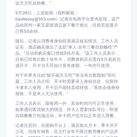
说天天吃自助餐。”
5月26日，上游新闻（报料邮箱：
baoliaosy@163.com）记者在电商平台查询发现，该产
品由郑州一家五星级酒店旗下餐厅推出，目前页面显示
已售50余份。
随后，记者以消费者身份联系酒店核实情况。工作人员
证实，酒店确实推出了这款“单人·全年三餐自助畅吃”产
品。“活动和购买窗口持续到5月底。”该工作人员表示，
目前已经售出数十张年卡，消费者购买后需在5月底前完
成开卡，开卡当天开始计算有效期，一年内可使用。
对于外界关注的“能不能天天吃”“有没有次数限制”等问
题，工作人员介绍，开卡时需要录入身份信息，仅限持
卡者本人使用，开卡后不能转卖或转借，“系统会做身份
核验，不是本人无法使用。”
工作人员表示，除每周一外，其余时间均可正常使用；
如果遇到客流较大的情况，持卡人需要排队等位；即便
自助餐餐厅包场活动，年卡用户也可以正常进入用餐。
记者注意到，在团购平台上，酒店推出月卡、季卡并不
少见，但按年销售，且主打全年不限次数用餐的产品并