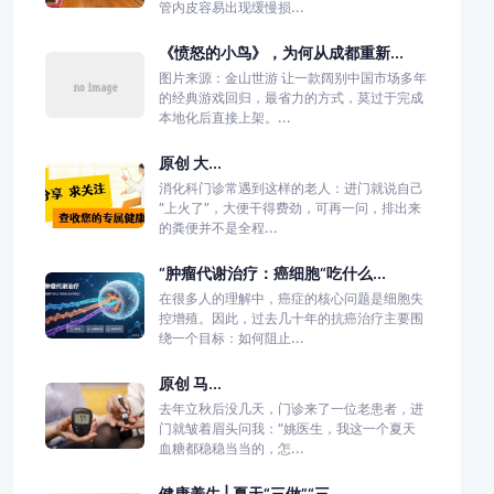
管内皮容易出现缓慢损...
《愤怒的小鸟》，为何从成都重新...
图片来源：金山世游 让一款阔别中国市场多年
的经典游戏回归，最省力的方式，莫过于完成
本地化后直接上架。...
原创 大...
消化科门诊常遇到这样的老人：进门就说自己
“上火了”，大便干得费劲，可再一问，排出来
的粪便并不是全程...
“肿瘤代谢治疗：癌细胞“吃什么...
在很多人的理解中，癌症的核心问题是细胞失
控增殖。因此，过去几十年的抗癌治疗主要围
绕一个目标：如何阻止...
原创 马...
去年立秋后没几天，门诊来了一位老患者，进
门就皱着眉头问我：“姚医生，我这一个夏天
血糖都稳稳当当的，怎...
健康养生 | 夏天“三做”“三...