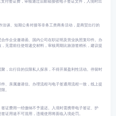
线上支付签证费，审核通过后邮箱接收电子签证文件，入境时出
作洽谈、短期公务对接等非务工类商务活动，是商贸出行的
尼合作企业邀请函、国内公司在职证明及营业执照复印件。办
核，无需前往使馆递交材料，审核周期比旅游签稍长，建议提
团聚，出行目的仅限私人探亲，不得开展盈利性活动。停留时
印件、亲属邀请信。办理流程与电子签通用流程一致，线上提
时限。
，签证费用一经缴纳不予退还。入境时需携带电子签证、护
类签证用途不可混用，违规使用将面临入境处罚。