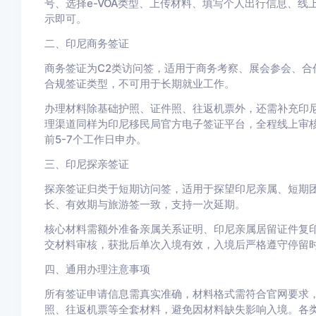
号、选择e-VOA类型、上传材料、填写个人出行信息、
示即可。
二、印尼商务签证
商务签证为C2类访问签，适用于商务考察、展会参会、合
合规签证类型，不可用于长期就业工作。
办理材料除基础护照、证件照、往返机票外，还需补充印
理渠道同样为印尼移民局官方电子签证平台，全程线上审
前5-7个工作日申办。
三、印尼探亲签证
探亲签证归类于短期访问签，适用于探望印尼亲属、短期
长、有效期与旅游签一致，支持一次延期。
核心材料需额外准备亲属关系证明、印尼亲属居留证件复
交材料审核，获批后单次入境有效，入境后严格遵守停留
四、通用办理注意事项
所有签证申请信息需真实准确，材料格式需符合官网要求
照、往返机票等全套材料，避免因材料缺失影响入境。各