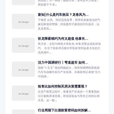
就拐进了另一条路？她跟齐衡，原本是年少相遇，
两双眼干干净...
新知|什么是列车效应？龙卷风为...
于梅君 台风、强对流高发季，两类容易被低估的气
象陷阱值得警惕：持续轰炸式暴雨的列车效应，以
及龙卷风...
狄龙降薪续约为何太超值 他拿长...
两天前，太阳与锋线大将狄龙-布鲁克斯达成提前续
约。 在当下很多球员都在争取薪资利益最大化的主
流风潮中...
活力中国调研行丨弯道超车 如何...
国家“十五五” 规划明确提出，加快智能网联新能源
汽车等战略性新兴产业发展。央视新闻记者随“活力
中国调...
租售比如何控制买房决策需重视？
在房产购置过程中，衡量资产价值的一个重要指标
往往被购房者忽视，那就是租金与售价之间的比例
关系。这一数...
行业周期下白酒财富密码如何拆解...