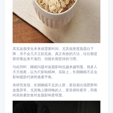
其实血脂变化本来就需要时间。尤其低密度脂蛋白下
降，并不会几天立刻见效。真正有效的方法，往往都是
那些看起来不激烈、但能长期坚持的习惯。
与此同时，睡眠问题对血脂影响也越来越明显。很多人
天天熬夜，以为只影响精神。实际上，长期睡眠不足会
影响脂肪代谢和激素平衡。
有研究发现，长期睡眠不足的人群，更容易出现肥胖和
血脂异常。尤其晚上睡得晚的人，更容易吃夜宵，而夜
间高热量饮食对血脂影响更明显。