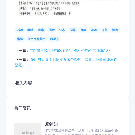
活动
睡眠
血脂
代谢
状态
问题
身体
运动
研究
肌肉
脂肪
低密度脂蛋白
魏晟光
上一篇：
二院健康说丨9年5次住院，双相少年的“过山车”人生
下一篇：
原创 男人每周排便接近这个次数，恭喜，肠癌可能离你
还远
相关内容
热门资讯
原创 知...
平宁郡主当年要是早一步开口，明兰的人生会不会