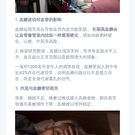
1.
血糖波动对血管的影响
血糖短期升高会导致血管内皮功能受损，
长期高血糖会
让血管像管道内结垢一样逐渐硬化
，增加动脉粥样硬
化、心梗、中风等风险。
2. 根据研究数据，血糖出现异常时，常伴有血脂水平上
升、血压超出正常范围以及腹围增大的现象。
一项对1200名中老年人的调查发现，血糖受损人群中有
近42%存在代谢异常，说明血糖问题往往不是孤立存
在，而是全身代谢紊乱的信号。
3.
作息与血糖密切相关
熬夜、睡眠不足、晚餐过晚或摄入高糖食物，都容易导
致胰岛素敏感性下降，血糖难以维持稳定。