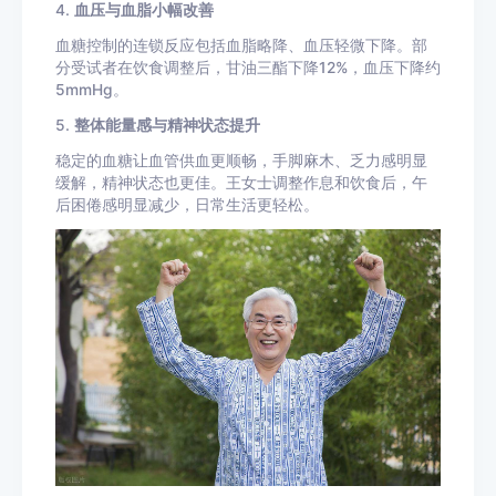
4.
血压与血脂小幅改善
血糖控制的连锁反应包括血脂略降、血压轻微下降。部
分受试者在饮食调整后，甘油三酯下降12%，血压下降约
5mmHg。
5.
整体能量感与精神状态提升
稳定的血糖让血管供血更顺畅，手脚麻木、乏力感明显
缓解，精神状态也更佳。王女士调整作息和饮食后，午
后困倦感明显减少，日常生活更轻松。