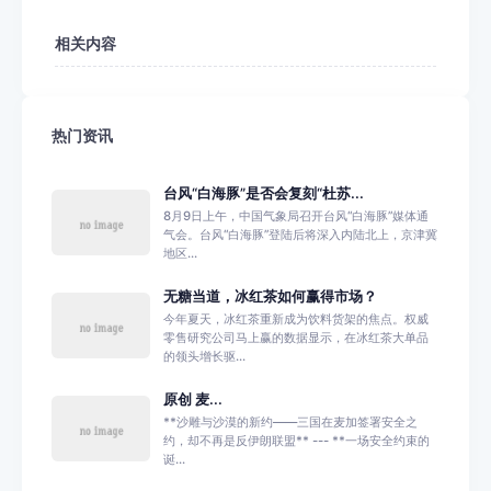
相关内容
热门资讯
台风“白海豚”是否会复刻“杜苏...
8月9日上午，中国气象局召开台风“白海豚”媒体通
气会。台风“白海豚”登陆后将深入内陆北上，京津冀
地区...
无糖当道，冰红茶如何赢得市场？
今年夏天，冰红茶重新成为饮料货架的焦点。权威
零售研究公司马上赢的数据显示，在冰红茶大单品
的领头增长驱...
原创 麦...
**沙雕与沙漠的新约——三国在麦加签署安全之
约，却不再是反伊朗联盟** --- **一场安全约束的
诞...