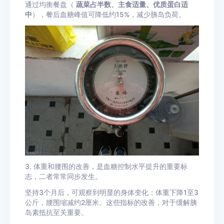
通过均衡餐盘（
蔬菜占半数、主食适量、优质蛋白适
中
），餐后血糖峰值可降低约15%，减少胰岛负荷。
3. 体重和腰围的改善，是血糖控制水平提升的重要标
志，二者常常同步发生。
坚持3个月后，可观察到明显的身体变化：体重下降1至3
公斤，腰围缩减约2厘米。这些指标的改善，对于缓解胰
岛素抵抗至关重要。