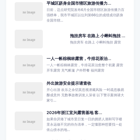
平城区跻身全国市辖区旅游传播力...
日前，迈点研究院发布6月全国市辖区旅游传播力百
强榜单，我市平城区以位列第66位的成绩成功跻身
全国市辖...
拖挂房车 在路上 小蝌蚪拖挂 ...
拖挂房车 在路上 小蝌蚪拖挂 露营
一人一帐棕榈林露营，牛排花茶治...
一人一帐棕榈林露营，牛排花茶治愈整个初夏 露营
开车露营 充气帐篷 户外野餐 福州露营
外出旅游安全提示请查收
开心出游 欢乐之余切莫忽视潜藏风险 一时疏忽极易
酿成意外 无数事故教训发人深省 以下警示案例请大
家引...
2026年浙江宜兴露营基地 客...
如果你厌倦了城市里日复一日的拥挤人潮和写字楼
里永远做不完的待办清单，一定懂那种想要找一处
依山傍水的地...