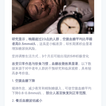
研究显示，晚睡超过23点的人群，空腹血糖平均比早睡
者高0.5mmol/L
，这虽是小幅差异，却长期累积会显著
增加糖尿病风险。
坚持调整生活方式，3个月后可能出现的5种积极变化
改变日常作息与饮食习惯，血糖改善效果显著
。以下数
据来源于对中老年人群的干预研究和临床观察，具有较
高参考价值。
1.
空腹血糖下降
规律作息、减少夜宵和精制糖摄入，可使空腹血糖平均
下降0.6-0.8mmol/L，
部分人甚至恢复到正常范围
。
2.
餐后血糖波动减小