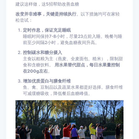
建议这样做，这5招帮助改善血糖
改变并非难事，关键是持续执行
。以下措施均可在家轻
松尝试：
定时作息，保证充足睡眠
睡眠时间保持7-8小时，尽量23点前入睡。晚餐与睡
前至少间隔2小时，避免血糖夜间升高。
控制碳水和糖分摄入
主食以粗粮为主（燕麦、全麦面包、糙米），限制甜
食和含糖饮料。
用水果替代甜点，每日水果量控制
在200g左右
。
增加优质蛋白与膳食纤维
鱼、禽、豆制品以及蔬菜水果都是好选择。膳食纤维
可减缓糖吸收，降低餐后血糖峰值。