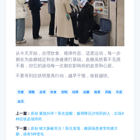
从今天开始，合理饮食、规律作息、适度运动，每一步
都在为血糖稳定和全身健康打基础。血糖虽然看不见摸
不着，但它的波动每一次都在影响你的血管和心脏。
不要等到症状明显再行动，越早干预，收获越快。
空腹
调整
血管
饮食
控制
结果
血糖
检查
风险
作息
血压
上一篇：
原创 紧急叫停！医生提醒：服用降压沙坦药的人，出现4
种症状必须停药
下一篇：
原创 猪大肠被关注！医生发现：糖尿病患者常吃猪大
肠，或有5种变化