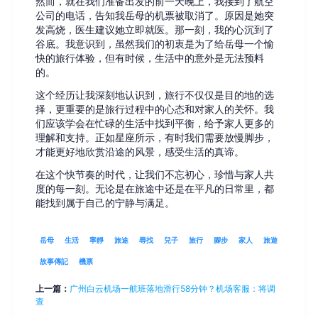
然而，就在我们准备出发的前一天晚上，我接到了航空
公司的电话，告知我岳母的机票被取消了。原因是她突
发高烧，医生建议她立即就医。那一刻，我的心沉到了
谷底。我意识到，虽然我们的初衷是为了给岳母一个愉
快的旅行体验，但有时候，生活中的意外是无法预料
的。
这个经历让我深刻地认识到，旅行不仅仅是目的地的选
择，更重要的是旅行过程中的心态和对家人的关怀。我
们应该学会在忙碌的生活中找到平衡，给予家人更多的
理解和支持。正如星座所示，有时我们需要放慢脚步，
才能更好地欣赏沿途的风景，感受生活的真谛。
在这个快节奏的时代，让我们不忘初心，珍惜与家人共
度的每一刻。无论是在旅途中还是在平凡的日常里，都
能找到属于自己的宁静与满足。
岳母
生活
寧靜
旅途
尋找
兒子
旅行
腳步
家人
旅遊
故事傳記
機票
上一篇：
广州白云机场一航班落地滑行58分钟？机场客服：将调
查