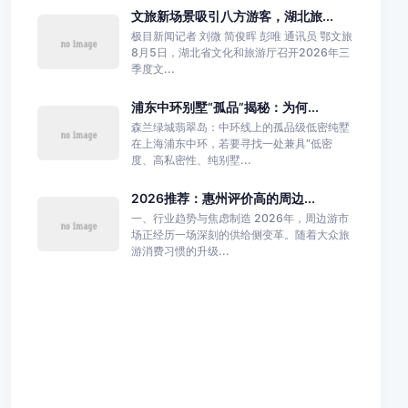
文旅新场景吸引八方游客，湖北旅...
极目新闻记者 刘微 简俊晖 彭唯 通讯员 鄂文旅
8月5日，湖北省文化和旅游厅召开2026年三
季度文...
浦东中环别墅“孤品”揭秘：为何...
森兰绿城翡翠岛：中环线上的孤品级低密纯墅
在上海浦东中环，若要寻找一处兼具“低密
度、高私密性、纯别墅...
2026推荐：惠州评价高的周边...
一、行业趋势与焦虑制造 2026年，周边游市
场正经历一场深刻的供给侧变革。随着大众旅
游消费习惯的升级...