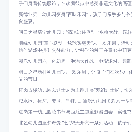
子们身着传统服饰，在欢腾鼓点中感受非遗文化的底蕴
新德业第一幼儿园变身“百味乐园”，孩子们亲手参与各
食盛宴。
明日之星新宁幼儿园：“清凉泳装秀”、“水枪大战、玩
顺峰幼儿园“童心跃动，炫球嗨翻天”六一欢乐周，活
协作游戏中提升交往能力，让科学的种子在童心中萌芽
朝乐幼儿园六一奇幻周：泡泡大作战、电影派对、舞蹈
明日之星新桂幼儿园“六一欢乐周，让孩子们在欢乐中
义的节日。
红岗古楼幼儿园以迪士尼为主题开展“梦幻迪士尼，快
咸水歌、拔河、变脸、钓虾……新滘幼儿园多彩六一活
红岗第一幼儿园读书节与西瓜主题童趣游园会，实现书
北区幼儿园童梦奇缘 “艺”想天开六一系列活动，孩子