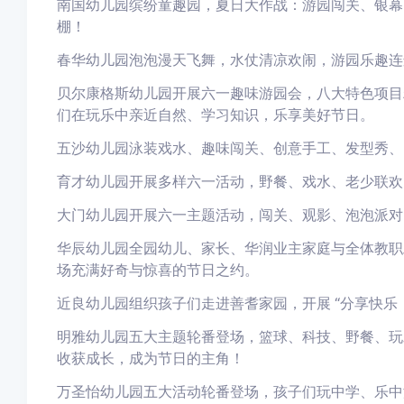
南国幼儿园缤纷童趣园，夏日大作战：游园闯关、银幕
棚！
春华幼儿园泡泡漫天飞舞，水仗清凉欢闹，游园乐趣连
贝尔康格斯幼儿园开展六一趣味游园会，八大特色项目
们在玩乐中亲近自然、学习知识，乐享美好节日。
五沙幼儿园泳装戏水、趣味闯关、创意手工、发型秀、
育才幼儿园开展多样六一活动，野餐、戏水、老少联欢
大门幼儿园开展六一主题活动，闯关、观影、泡泡派对
华辰幼儿园全园幼儿、家长、华润业主家庭与全体教职
场充满好奇与惊喜的节日之约。
近良幼儿园组织孩子们走进善耆家园，开展 “分享快乐
明雅幼儿园五大主题轮番登场，篮球、科技、野餐、玩
收获成长，成为节日的主角！
万圣怡幼儿园五大活动轮番登场，孩子们玩中学、乐中