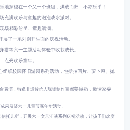
乐地穿梭在一个又一个班级，满载而归，不亦乐乎！
场充满欢乐与童趣的泡泡戏水派对。
，现场精彩纷呈、童趣满满。
题开展了一系列别开生面的庆祝活动。
穿搭等六一主题活动体验中收获成长。
，点亮欢乐童年。
精⼼组织校园怀旧游园系列活动
，
包括拍画片、萝卜蹲、抛
碗姜撞奶，邀请家委
台表演，
特邀非遗传承人现场制作百
育
成果展暨六一儿童节嘉年华活动。
安信托儿所，开展六一文艺汇演系列庆祝活动，让孩子们欢度