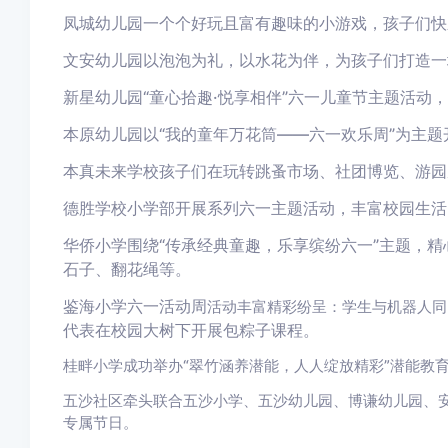
凤城幼儿园一个个好玩且富有趣味的小游戏，孩子们快
文安幼儿园以泡泡为礼，以水花为伴，为孩子们打造一
新星幼儿园“童心拾趣·悦享相伴”六一儿童节主题活动
本原幼儿园以“我的童年万花筒——六一欢乐周”为主
本真未来学校孩子们在玩转跳蚤市场、社团博览、游园
德胜学校小学部开展系列六一主题活动，丰富校园生活
华侨小学
围绕
“传承经典童趣，乐享缤纷六⼀”主题，
石子、翻花绳等。
鉴海小学六一活动周
活动丰富
精彩纷呈
：
学生与机器人同
代表在校园大树下开展包粽子课程。
桂畔小学成功举办“翠竹涵养潜能，人人绽放精彩”潜能教
五沙社区牵头联合五沙小学、五沙幼儿园、博谦幼儿园、
专属节日。