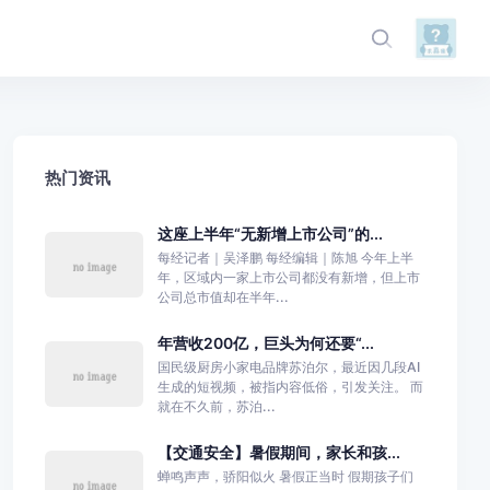
热门资讯
这座上半年“无新增上市公司”的...
每经记者｜吴泽鹏 每经编辑｜陈旭 今年上半
年，区域内一家上市公司都没有新增，但上市
公司总市值却在半年...
年营收200亿，巨头为何还要“...
国民级厨房小家电品牌苏泊尔，最近因几段AI
生成的短视频，被指内容低俗，引发关注。 而
就在不久前，苏泊...
【交通安全】暑假期间，家长和孩...
蝉鸣声声，骄阳似火 暑假正当时 假期孩子们