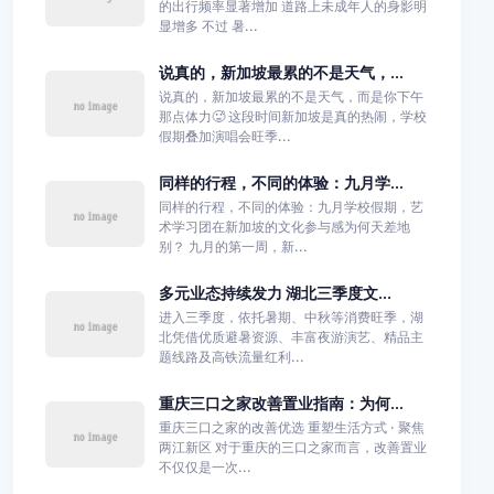
的出行频率显著增加 道路上未成年人的身影明
显增多 不过 暑...
说真的，新加坡最累的不是天气，...
说真的，新加坡最累的不是天气，而是你下午
那点体力🥵 这段时间新加坡是真的热闹，学校
假期叠加演唱会旺季...
同样的行程，不同的体验：九月学...
同样的行程，不同的体验：九月学校假期，艺
术学习团在新加坡的文化参与感为何天差地
别？ 九月的第一周，新...
多元业态持续发力 湖北三季度文...
进入三季度，依托暑期、中秋等消费旺季，湖
北凭借优质避暑资源、丰富夜游演艺、精品主
题线路及高铁流量红利...
重庆三口之家改善置业指南：为何...
重庆三口之家的改善优选 重塑生活方式 · 聚焦
两江新区 对于重庆的三口之家而言，改善置业
不仅仅是一次...