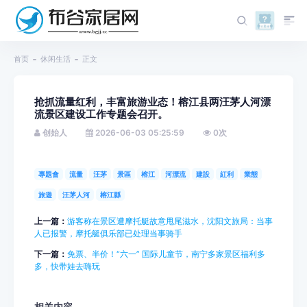
首页
休闲生活
正文
抢抓流量红利，丰富旅游业态！榕江县两汪茅人河漂
流景区建设工作专题会召开。
创始人
2026-06-03 05:25:59
0
次
專題會
流量
汪茅
景區
榕江
河漂流
建設
紅利
業態
旅遊
汪茅人河
榕江縣
上一篇：
游客称在景区遭摩托艇故意甩尾滋水，沈阳文旅局：当事
人已报警，摩托艇俱乐部已处理当事骑手
下一篇：
免票、半价！“六一” 国际儿童节，南宁多家景区福利多
多，快带娃去嗨玩
相关内容