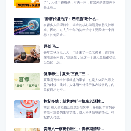
了”，大便干得费劲，可再一问，排出来的粪便并不
是全程...
“肿瘤代谢治疗：癌细胞“吃什么...
在很多人的理解中，癌症的核心问题是细胞失控增
殖。因此，过去几十年的抗癌治疗主要围绕一个目
标：如何阻止...
原创 马...
去年立秋后没几天，门诊来了一位老患者，进门就
皱着眉头问我：“姚医生，我这一个夏天血糖都稳稳
当当的，怎...
健康养生 | 夏天“三做”“三...
夏季是万物生长最旺盛的季节，也是人体阳气最充
盈的时候。此时，人体阳气外浮于体表以散热，内
里反而相对空...
枸杞多糖：结构解析与抗衰老活性...
前言 在天然植物活性成分研究中，多糖因丰富的多
样性和重要的生物功能，成为科研领域的热点。枸
杞作为传统...
贵阳六一蔡晓竹医生：青春期情绪...