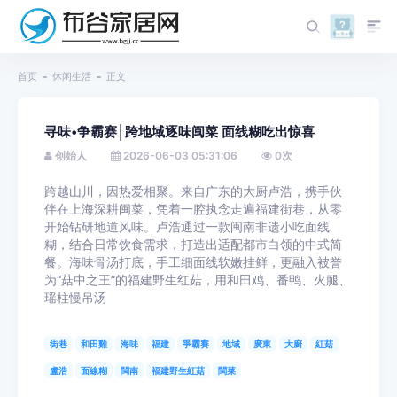
首页
休闲生活
正文
寻味•争霸赛│跨地域逐味闽菜 面线糊吃出惊喜
创始人
2026-06-03 05:31:06
0
次
跨越山川，因热爱相聚。来自广东的大厨卢浩，携手伙
伴在上海深耕闽菜，凭着一腔执念走遍福建街巷，从零
开始钻研地道风味。卢浩通过一款闽南非遗小吃面线
糊，结合日常饮食需求，打造出适配都市白领的中式简
餐。海味骨汤打底，手工细面线软嫩挂鲜，更融入被誉
为“菇中之王”的福建野生红菇，用和田鸡、番鸭、火腿、
瑶柱慢吊汤
街巷
和田雞
海味
福建
爭霸賽
地域
廣東
大廚
紅菇
盧浩
面線糊
閩南
福建野生紅菇
閩菜