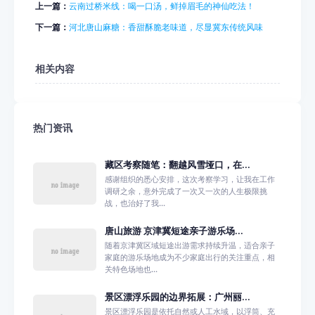
上一篇：
云南过桥米线：喝一口汤，鲜掉眉毛的神仙吃法！
下一篇：
河北唐山麻糖：香甜酥脆老味道，尽显冀东传统风味
相关内容
热门资讯
藏区考察随笔：翻越风雪垭口，在...
感谢组织的悉心安排，这次考察学习，让我在工作
调研之余，意外完成了一次又一次的人生极限挑
战，也治好了我...
唐山旅游 京津冀短途亲子游乐场...
随着京津冀区域短途出游需求持续升温，适合亲子
家庭的游乐场地成为不少家庭出行的关注重点，相
关特色场地也...
景区漂浮乐园的边界拓展：广州丽...
景区漂浮乐园是依托自然或人工水域，以浮筒、充