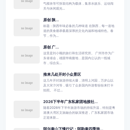
气模块等可拆装结构为载体，集亲水娱乐、运动闯
关与休闲观光...
原创 陕...
标题：陕西年味必备的几种味道 在陕西，每一道地
道的美食都承载着深厚的文化内涵和地域特色。春
节，作为...
原创 广...
这里是刘小顺的旅行和生活研究所。 广州市作为广
东省省会，雄踞华南腹地，是国内公认的一线城
市，综合实...
推来几处开封小众景区
这几年开封旅游持续火爆，清明上河园，万岁山以
及大宋汴河等，吸引了众多国内外游客纷纷来打卡
拍照。 不过...
2026下半年广东私家团地接社...
随着2026年下半年旅游市场的持续升温，特别是粤
港澳大湾区文旅融合的纵深推进，广东私家团市场
正迎来新...
阿尔泰山下慢行记：阿勒泰四季游...