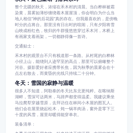
整个北疆的秋天，浓缩在禾木村的清晨。当白桦林被霜
染黄，晨雾如薄纱缠绕着木屋屋顶，你会明白为什么当
地人相信“神的后花园”真的存在。但我最喜欢的，是傍晚
时分的点将台。那里没有日出时的喧闹，只有夕阳将雪
山映成粉红色，牧归的牛群慢悠悠穿过禾木河，木桥上
有画家支着画架，一切都静得像一首诗。
交通贴士：
禾木村的观景台不只有栈道那一条路。从村尾的白桦林
小径上山，能绕到人迹罕至的高点，那里可以俯瞰整个
河谷。摄影爱好者应携带长焦，因为秋季的晨雾会在十
点左右散去，而黄昏的光线只持续二十分钟。
冬天：雪国的寂静与温暖
很多人不知道，阿勒泰的冬天比东北更纯粹。在喀纳斯
湖畔，雪深可达两米，马蹄声都变得温柔。我建议乘坐
马拉爬犁穿越雪原，去拜访住在林间小木屋的图瓦人。
他们会在屋里烧起松木，炖一锅羊肉汤，窗外是零下三
十度的风雪，屋里却暖得能穿单衣。
装备清单：