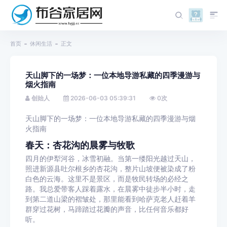
首页
休闲生活
正文
天山脚下的一场梦：一位本地导游私藏的四季漫游与
烟火指南
创始人
2026-06-03 05:39:31
0
次
天山脚下的一场梦：一位本地导游私藏的四季漫游与烟
火指南
春天：杏花沟的晨雾与牧歌
四月的伊犁河谷，冰雪初融。当第一缕阳光越过天山，
照进新源县吐尔根乡的杏花沟，整片山坡便被染成了粉
白色的云海。这里不是景区，而是牧民转场的必经之
路。我总爱带客人踩着露水，在晨雾中徒步半小时，走
到第二道山梁的褶皱处，那里能看到哈萨克老人赶着羊
群穿过花树，马蹄踏过花瓣的声音，比任何音乐都好
听。