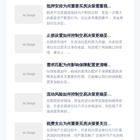
抵押安排为何重要买房决策需重视...
购房不仅是挑选地段与户型的过程，更是一次重大
的家庭资产配置行为。在众多考量因素中， 资金筹
划往往决定...
止损设置如何控制交易决策更稳妥...
在期货市场中，生存远比盈利更为关键。许多投资
者往往过度关注潜在收益，却忽视了风险敞口的管
理。事实上，...
需求匹配为何影响保障配置更清晰...
在保险规划中，精准的需求匹配对于保障配置的清
晰度起着至关重要的作用。它能够让我们的保险配
置更加贴合实...
流动风险如何控制交易决策更稳妥...
在期货投资领域，资金的进出效率直接影响最终收
益。许多交易者往往只关注价格波动，却忽视了市
场深度带来的...
税费支出为何重要买房决策要关注...
在房地产交易过程中，许多初次置业者往往只盯着
房源的挂牌价格，却严重忽略了 交易环节产生的税