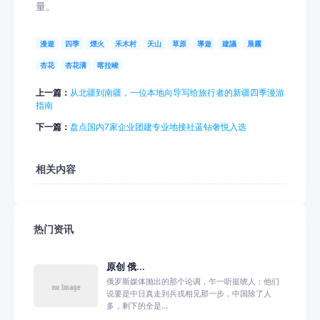
量。
漫遊
四季
煙火
禾木村
天山
草原
導遊
建議
晨霧
杏花
杏花溝
喀拉峻
上一篇：
从北疆到南疆，一位本地向导写给旅行者的新疆四季漫游
指南
下一篇：
盘点国内7家企业团建专业地接社蓝钻奢悦入选
相关内容
热门资讯
原创 俄...
俄罗斯媒体抛出的那个论调，乍一听挺唬人：他们
说要是中日真走到兵戎相见那一步，中国除了人
多，剩下的全是...