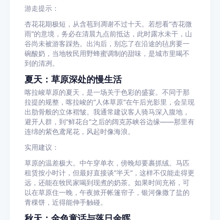
游走提示：
杏花花期极短，从含苞到凋谢不过十天。若想看“杏花微
雨”的意境，务必在清晨九点前抵达，此时露水未干，山
谷尚未被游客踩热。出沟后，别忘了在沿途的毡房要一
碗酸奶，当地牧民用野蜂蜜调制的甜味，是城市里喝不
到的清冽。
夏天：草原深处的慢生活
喀拉峻草原的夏天，是一场关于色彩的盛宴。不同于那
拉提的规整，喀拉峻的“人体草原”在午后光影里，会呈现
出肋骨般的立体褶皱。我通常建议客人骑马深入腹地，
避开人群，到“鲜花台”之后的阔克苏峡谷边缘——那里有
连绵的紫色鸢尾花，风起时像海浪。
实用建议：
草原的温差极大。中午穿单衣，傍晚却要裹抓绒。马匹
租赁按小时计，但最好直接谈“半天”，这样不仅能走得更
远，还能在牧民家喝到现煮的奶茶。如果时间充裕，可
以在草原住一晚，午夜掀开帐篷帘子，银河像撒了盐的
青稞饼，近得能伸手触碰。
秋天：金色童话与落日余晖