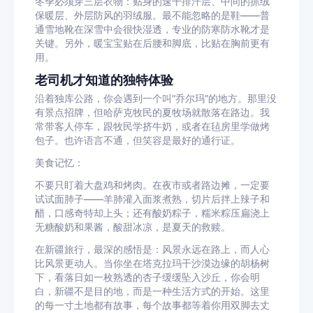
冬季必须穿三层衣物：贴身的速干排汗层、中间的抓绒
保暖层、外层防风的羽绒服。最不能忽略的是鞋——普
通雪地靴在深雪中会很快湿透，专业的防寒防水靴才是
关键。另外，暖宝宝贴在后腰和脚底，比贴在胸前更有
用。
老司机才知道的独特体验
沿着独库公路，你会遇到一个叫“乔尔玛”的地方。那里没
有景点招牌，但哈萨克牧民的夏牧场就散落在路边。我
常带客人停车，跟牧民学挤牛奶，或者在毡房里学做烤
包子。也许语言不通，但笑容是最好的通行证。
美食记忆：
不要只盯着大盘鸡和烤肉。在夜市或者路边摊，一定要
试试面肺子——羊肺灌入面浆煮熟，切片后拌上辣子和
醋，口感奇特却上头；还有酸奶粽子，糯米粽压扁浇上
无糖酸奶和果酱，酸甜冰凉，是夏天的救赎。
在新疆旅行，最深的感悟是：风景永远在路上，而人心
比风景更动人。当你坐在塔克拉玛干沙漠边缘的胡杨树
下，看落日如一枚熟透的杏子缓缓坠入沙丘，你会明
白，新疆不是目的地，而是一种生活方式的开始。这里
的每一寸土地都有故事，每个故事都等着你用双脚去丈